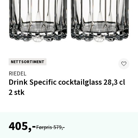
Velg
Levanger - Magneten
Moafjæra 14, 7606 Levanger
Åpent i dag 10-20
NETTSORTIMENT
0 i butikk
RIEDEL
Drink Specific cocktailglass 28,3 cl
Velg
2 stk
Mandal - Alti Mandal
405,-
Førpris 579,-
Skarvøyveien 55, 4517 Mandal
Åpent i dag 10-20