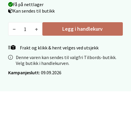
Få på nettlager
0 i butikk
Kan sendes til butikk
Velg
Legg i handlekurv
Frakt og klikk & hent velges ved utsjekk
Mo i Rana - Thon Senter Mo i Rana
Denne varen kan sendes til valgfri Tilbords-butikk.
Velg butikk i handlekurven.
Fridtjof Nansensgate 22, 8622 Mo i Rana
Kampanjeslutt:
09.09.2026
Åpent i dag 09-19
0 i butikk
Velg
Ålesund - Thon Senter Moa