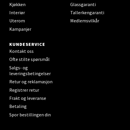
Kjøkken
Glassgaranti
Velg
Interiør
Tallerkengaranti
Uterom
Medlemsvilkår
Kampanjer
Steinkjer - Thon Senter Steinkjer
KUNDESERVICE
Sjøfartsgata 2, 7714 Steinkjer
Kontakt oss
Åpent i dag 10-20
Ofte stilte spørsmål
0 i butikk
Salgs- og
leveringsbetingelser
Retur og reklamasjon
Velg
Registrer retur
Frakt og leveranse
Betaling
Leirvik - Stord
Spor bestillingen din
Torgbakken 2, 5401 Stord