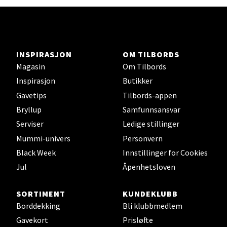
Ski - Thon Senter Ski
INSPIRASJON
OM TILBORDS
Ski Storsenter, Jernbanesvingen 6, 1400 Ski
Magasin
Om Tilbords
Åpent i dag 10-21
Inspirasjon
Butikker
0 i butikk
Gavetips
Tilbords-appen
Bryllup
Samfunnsansvar
Velg
Serviser
Ledige stillinger
Mummi-univers
Personvern
Black Week
Innstillinger for Cookies
Sortland - Sortland Storsenter
Jul
Åpenhetsloven
Strangata 26, 8400 Sortland
SORTIMENT
KUNDEKLUBB
Åpent i dag 10-19
Borddekking
Bli klubbmedlem
0 i butikk
Gavekort
Prisløfte