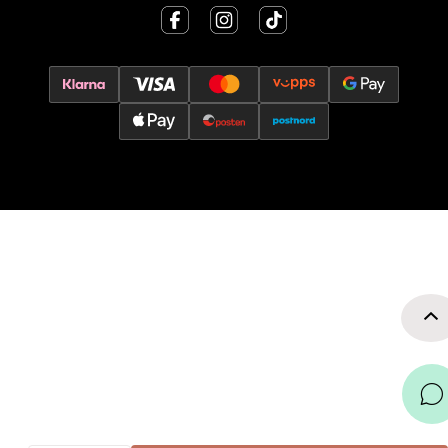
Åpent i dag 10-17
0 i butikk
Velg
Oslo - Thon Senter Storo
Vitaminveien 7 - 9, 0485 Oslo
Åpent i dag 10-21
0 i butikk
Velg