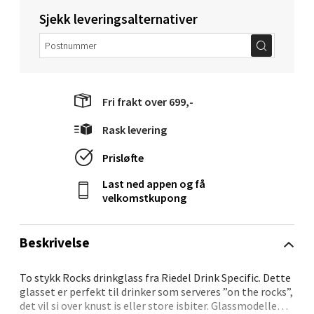
Sjekk leveringsalternativer
Langelandsvegen 25, 6010 Ålesund
Åpent i dag 10-20
0 i butikk
Fri frakt over 699,-
Velg
Rask levering
Prisløfte
Molde - Moldetorget
Last ned appen og få
velkomstkupong
Torget 1, 6413 Molde
Åpent i dag 10-20
Beskrivelse
0 i butikk
To stykk Rocks drinkglass fra Riedel Drink Specific. Dette
Velg
glasset er perfekt til drinker som serveres ”on the rocks”,
det vil si over knust is eller store isbiter. Glassmodellen