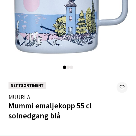
0 i butikk
Velg
Mandal - Alti Mandal
Skarvøyveien 55, 4517 Mandal
Åpent i dag 10-20
0 i butikk
NETTSORTIMENT
MUURLA
Velg
Mummi emaljekopp 55 cl
solnedgang blå
Mo i Rana - Thon Senter Mo i Rana