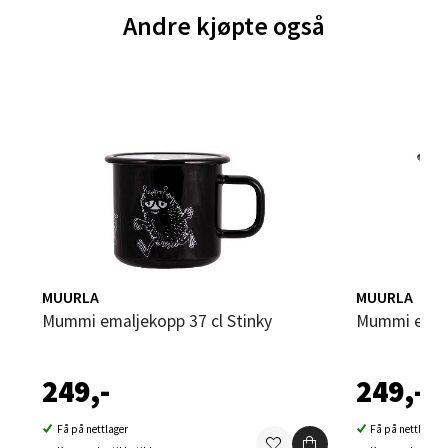
Andre kjøpte også
Brodtkorbsgate 7, 1338 Sandvika
Åpent i dag 10-21
0 i butikk
Velg
Bergen - Thon Senter Sartor
Sartorvegen 12, 5353 Straume
MUURLA
MUURLA
Åpent i dag 10-21
Mummi emaljekopp 37 cl Stinky
Mummi emal
0 i butikk
249,-
249,-
Velg
Få på nettlager
Få på nettlager