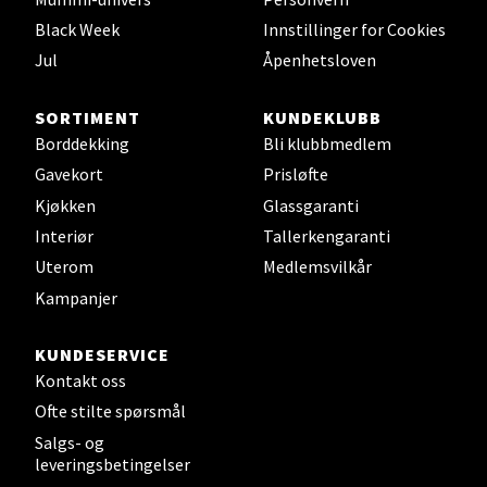
0 i butikk
Black Week
Innstillinger for Cookies
Jul
Åpenhetsloven
Velg
SORTIMENT
KUNDEKLUBB
Borddekking
Bli klubbmedlem
Gavekort
Prisløfte
Leirvik - Stord
Kjøkken
Glassgaranti
Interiør
Tallerkengaranti
Torgbakken 2, 5401 Stord
Uterom
Medlemsvilkår
Åpent i dag 10-17
Kampanjer
0 i butikk
KUNDESERVICE
Velg
Kontakt oss
Ofte stilte spørsmål
Salgs- og
leveringsbetingelser
Oslo - Thon Senter Storo