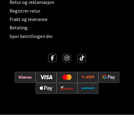
Retur og reklamasjon
Vitaminveien 7 - 9, 0485 Oslo
Registrer retur
Åpent i dag 10-21
Frakt og leveranse
0 i butikk
Betaling
Spor bestillingen din
Velg
Lillehammer - Strandtorget
Strandtorget, 2609 Lillehammer
Åpent i dag 09-20
0 i butikk
Velg