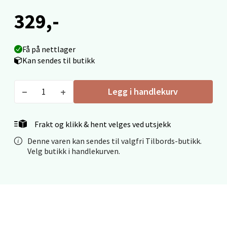
Fridtjof Nansensgate 22, 8622 Mo i Rana
329,-
Åpent i dag 09-19
0 i butikk
Få på nettlager
Kan sendes til butikk
Velg
Legg i handlekurv
Ålesund - Thon Senter Moa
Frakt og klikk & hent velges ved utsjekk
Denne varen kan sendes til valgfri Tilbords-butikk.
Langelandsvegen 25, 6010 Ålesund
Velg butikk i handlekurven.
Åpent i dag 10-20
0 i butikk
Velg