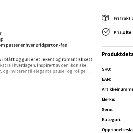
veien 2, 4340 Bryne
 dag 10-20
V
Fri frakt 
tikk
Prisløfte
r
ng
anger og Sandnes - Thon Senter
som passer enhver Bridgerton-fan
a
Produktdeta
 i blått og gull er et lekent og romantisk sett
 ekstra i hverdagen. Inspirert av den ikoniske
rossen nr 9, 4042 Stavanger
SKU:
og inviterer til elegante pauser og rolige
 dag 10-20
EAN:
tikk
len, som kan stables i det medfølgende
Artikkelnumme
 mocca eller små serveringer. Leveres i en
Merke:
rok.
nger - Magneten
Serie:
Kategori:
ra 14, 7606 Levanger
 dag 10-20
Opprinnelsesla
V