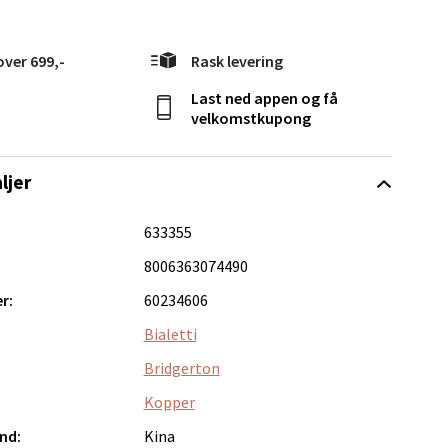
elg
over 699,-
Rask levering
Last ned appen og få
velkomstkupong
ljer
633355
Vel
g
8006363074490
r:
60234606
Bialetti
Bridgerton
Kopper
nd:
Kina
elg