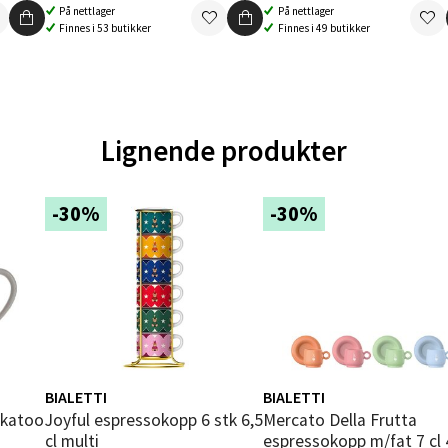
V
På nettlager
På nettlager
tikk
Finnes i 53 butikker
Finnes i 49 butikker
en - Oasen Senter
Lignende produkter
ernadottes vei 52, 5147 Fyllingsdalen
 dag 10-21
V
tikk
-30%
-30%
al - Aunasenteret
nteret, Sunndalsvegen 3, 7340 Oppdal
 dag 10-19
V
tikk
BIALETTI
BIALETTI
ockatoo
Joyful espressokopp 6 stk 6,5
Mercato Della Frutta
cl multi
espressokopp m/fat 7 cl 