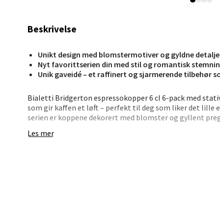
Jupiter
Åpent i
Beskrivelse
0 i bu
Unikt design med blomstermotiver og gyldne detalje
Nyt favorittserien din med stil og romantisk stemni
Stav
Unik gaveidé – et raffinert og sjarmerende tilbehør 
Madl
Bialetti Bridgerton espressokopper 6 cl 6-pack med stativ
som gir kaffen et løft – perfekt til deg som liker det lille
Madlak
serien er koppene dekorert med blomster og gyllent preg, 
Åpent i
samtaler.
Les mer
0 i bu
Settet inkluderer seks små espressokopper laget i porse
metallstativet. De rommer 6 cl hver – ideelt for espresso,
nydelig gaveeske og er et herlig tilskudd til enhver kaffek
Leva
• 6 espressokopper med dekor i blått og gull
• Raffinerte blomsterdetaljer inspirert av Bridgerton
Moafjæ
• Inkluderer metallstativ for smart oppbevaring
Åpent i
• Tåler ikke oppvaskmaskin – vaskes for hånd