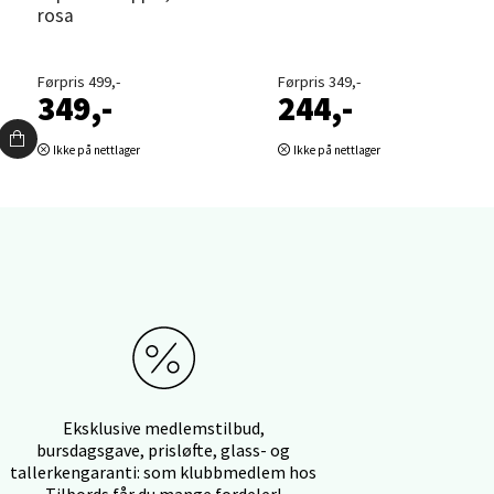
rosa
Førpris 499,-
Førpris 349,-
349,-
244,-
elg
Ikke på nettlager
Ikke på nettlager
elg
Eksklusive medlemstilbud,
bursdagsgave, prisløfte, glass- og
tallerkengaranti: som klubbmedlem hos
Tilbords får du mange fordeler!