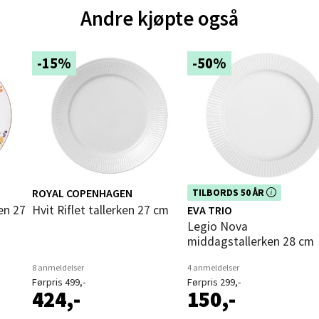
und - Thon Senter Moa
Andre kjøpte også
andsvegen 25, 6010 Ålesund
 dag 10-20
-15%
-50%
V
tikk
e - Moldetorget
 1, 6413 Molde
 dag 10-20
ROYAL COPENHAGEN
Dette produktet er inkludert i vår
V
TILBORDS 50 ÅR
kampanje. Benytt deg av rabatten 
tikk
Hvit Riflet tallerken 27 cm
EVA TRIO
dag!
Legio Nova
middagstallerken 28 cm
ik - Thon Senter Malmporten
8 anmeldelser
4 anmeldelser
Førpris 499,-
Førpris 299,-
424,-
150,-
gata 1, 8514 Narvik
 dag 10-20