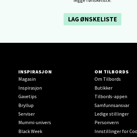
0 i bu
LAG ØNSKELISTE
Tron
Falken
Åpent i
0 i bu
INSPIRASJON
OM TILBORDS
Magasin
Om Tilbords
Inspirasjon
Butikker
Ski 
Gavetips
Tilbords-appen
Ski Sto
Bryllup
Samfunnsansvar
Åpent i
Serviser
Ledige stillinger
0 i bu
Mummi-univers
Personvern
Black Week
Innstillinger for Co