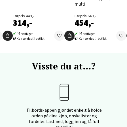
nger - Thon Senter Orkanger
multi
Førpris 449,-
Førpris 649,-
enter Orkanger, Orkdalsveien 113, 7300 Orkanger
314,-
454,-
 dag 09-20
V
tikk
På nettlager
På nettlager
Kan sendes til butikk
Kan sendes til butikk
vika - Thon Senter Sandvika
Visste du at...?
orbsgate 7, 1338 Sandvika
 dag 10-21
V
tikk
en - Thon Senter Sartor
Tilbords-appen gjør det enkelt å holde
orden på dine kjøp, ønskelister og
vegen 12, 5353 Straume
fordeler. Last ned, logg inn og få full
 dag 10-21
oversikt!