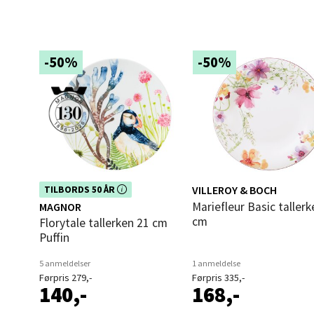
Åles
Langel
Åpent i
-50%
-50%
0 i bu
Mold
Torget
Åpent i
Dette produktet er inkludert i vår
VILLEROY & BOCH
TILBORDS 50 ÅR
kampanje. Benytt deg av rabatten i
0 i bu
Mariefleur Basic tallerken 27
MAGNOR
dag!
cm
Florytale tallerken 21 cm
Puffin
Narv
5 anmeldelser
1 anmeldelse
Førpris 279,-
Førpris 335,-
140,-
168,-
Bolags
Åpent i