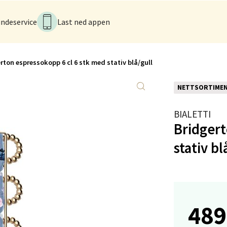
rveien 16, 4016 Stavanger
 dag 10-20
V
ndeservice
Last ned appen
tikk
rton espressokopp 6 cl 6 stk med stativ blå/gull
anger og Sandnes - Kvadrat
NETTSORTIME
Stokkavei 1, 4313 Sandnes
 dag 10-21
V
BIALETTI
tikk
Bridgert
stativ bl
en - Thon Senter Lagunen
veien 1, 5239 Bergen
 dag 10-21
V
489
tikk