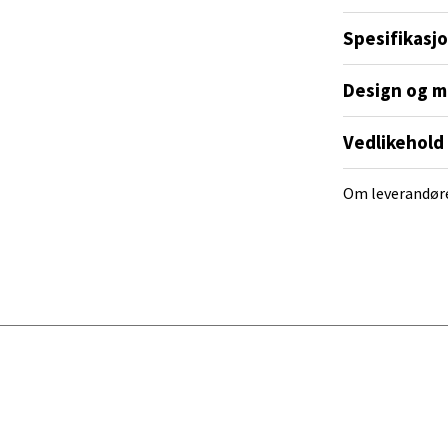
tikk
Spesifikasj
 for den som elsker både stil og serie.
Design og m
al - Alti Mandal
yveien 55, 4517 Mandal
Vedlikehold
 dag 10-20
V
Om leverandør
tikk
 Rana - Thon Senter Mo i Rana
f Nansensgate 22, 8622 Mo i Rana
 dag 09-19
V
tikk