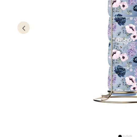
Kris
Lillem
Åpent i
0 i bu
Oslo
Erich 
Åpent i
0 i bu
Bryn