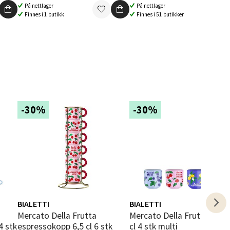
elg
På nettlager
På nettlager
Finnes i 1 butikk
Finnes i 51 butikker
elg
-30%
-30%
elg
BIALETTI
BIALETTI
Mercato Della Frutta
Mercato Della Frutta kopp 7
4 stk
espressokopp 6,5 cl 6 stk
cl 4 stk multi