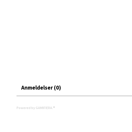
• Kommer i gaveeske – klar for å gis bort
0 i bu
Et elegant lite kaffesett som setter stemningen – perfekt
Mand
Skarvø
Åpent i
0 i bu
Mo i
Anmeldelser (0)
Fridtjo
Åpent i
Powered by GAMIFIERA.®
0 i bu