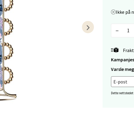
Ikke på 
tiansand - Markens
arkens markensgate 25B, 4611 Kristiansand
 dag 09-18
V
tikk
Frakt
Kampanjes
 - Linderud
Varsle meg 
Mogensøns vei 38, 0594 Oslo
 dag 10-21
Dette nettstedet
V
tikk
e/Jæren - M44