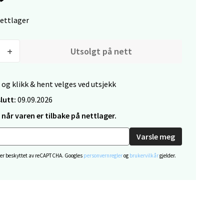
nettlager
Utsolgt på nett
elg
 og klikk & hent velges ved utsjekk
lutt:
09.09.2026
når varen er tilbake på nettlager.
Varsle meg
 er beskyttet av reCAPTCHA. Googles
personvernregler
og
brukervilkår
gjelder.
elg