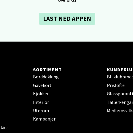
V
tikk
LAST NED APPEN
dheim - Sirkus Shopping
borgveien 5, 7044 Trondheim
 dag 09-21
V
tikk
SORTIMENT
KUNDEKLU
Borddekking
Bli klubbme
Gavekort
Prisløfte
- Thon Senter Ski
Kjøkken
Glassgaranti
rsenter, Jernbanesvingen 6, 1400 Ski
Interiør
Tallerkengar
 dag 10-21
Uterom
Medlemsvilk
V
tikk
Kampanjer
okies