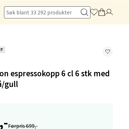
elg
NT
elg
on espressokopp 6 cl 6 stk med
å/gull
elg
,-
Førpris 699,-