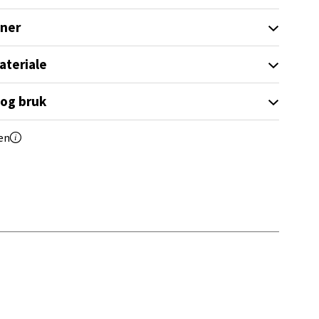
oner
ateriale
 og bruk
elg
en
elg