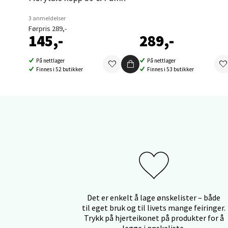
Orka
3 anmeldelser
Førpris 289,-
Thon S
145,-
289,-
Åpent i
0 i bu
På nettlager
På nettlager
Finnes i 52 butikker
Finnes i 53 butikker
Sand
Brodtk
Åpent i
0 i bu
Berg
Det er enkelt å lage ønskelister – både
til eget bruk og til livets mange feiringer.
Sartor
Trykk på hjerteikonet på produkter for å
Åpent i
legge i ønskeliste.