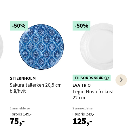
-50%
-50%
elg
elg
STIERNHOLM
Dette produktet er inkludert i vår
TILBORDS 50 ÅR
i
kampanje. Benytt deg av rabatten i
Sakura tallerken 26,5 cm
EVA TRIO
dag!
blå/hvit
Legio Nova frokosttallerken
22 cm
1 anmeldelse
2 anmeldelser
Førpris 149,-
Førpris 249,-
75,-
125,-