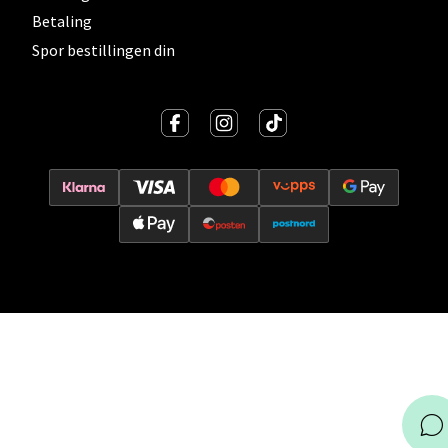
Velg
Betaling
Spor bestillingen din
Stavanger og Sandnes - Thon
Senter Madla
Madlakrossen nr 9, 4042 Stavanger
Åpent i dag 10-20
0 i butikk
Velg
Levanger - Magneten