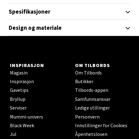
Spesifikasjoner
Laguneveien 1, 5239 Bergen
Åpent i dag 10-21
Design og materiale
0 i butikk
Velg
INSPIRASJON
OM TILBORDS
Magasin
Om Tilbords
Kristiansand - Markens
Inspirasjon
Butikker
Gavetips
Tilbords-appen
Lillemarkens markensgate 25B, 4611 Kristiansand
Åpent i dag 09-18
Bryllup
Samfunnsansvar
Serviser
Ledige stillinger
0 i butikk
Mummi-univers
Personvern
Velg
Black Week
Innstillinger for Cookies
Jul
Åpenhetsloven