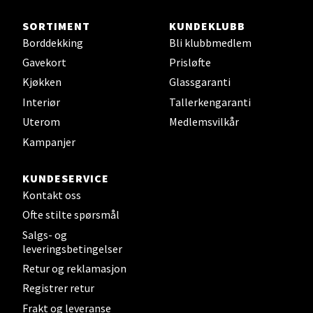
SORTIMENT
KUNDEKLUBB
Oslo - Linderud
Borddekking
Bli klubbmedlem
Gavekort
Prisløfte
Erich Mogensøns vei 38, 0594 Oslo
Kjøkken
Glassgaranti
Åpent i dag 10-21
Interiør
Tallerkengaranti
0 i butikk
Uterom
Medlemsvilkår
Kampanjer
Velg
KUNDESERVICE
Kontakt oss
Bryne/Jæren - M44
Ofte stilte spørsmål
Salgs- og
Jupiterveien 2, 4340 Bryne
leveringsbetingelser
Åpent i dag 10-20
Retur og reklamasjon
0 i butikk
Registrer retur
Frakt og leveranse