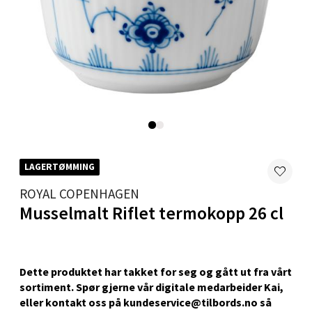
Tromsø - Jekta Storsenter
Karlsøyveien 12, 9015 Tromsø
Åpent i dag 10-21
0 i butikk
Velg
LAGERTØMMING
ROYAL COPENHAGEN
Harstad - Thon Senter Kanebogen
Musselmalt Riflet termokopp 26 cl
Skillevegen 5, 9411 Harstad
Åpent i dag 10-20
0 i butikk
Dette produktet har takket for seg og gått ut fra vårt
sortiment. Spør gjerne vår digitale medarbeider Kai,
eller kontakt oss på kundeservice@tilbords.no så
Velg