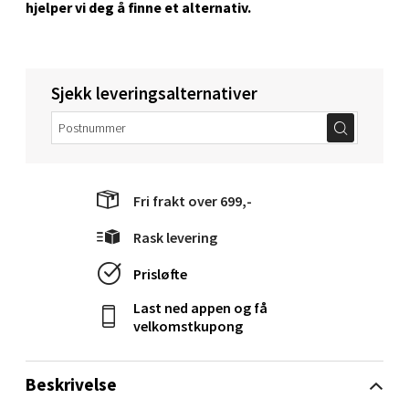
hjelper vi deg å ﬁnne et alternativ.
Karmsund - Thon Senter Oasen
Sjekk leveringsalternativer
Austbøvegen 16, 5542 Karmsund
Åpent i dag 10-20
0 i butikk
Fri frakt over 699,-
Velg
Rask levering
Prisløfte
Last ned appen og få
Stavanger og Sandnes - Kilden
velkomstkupong
Senter
Beskrivelse
Gartnerveien 16, 4016 Stavanger
Åpent i dag 10-20