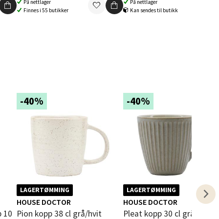
På nettlager
På nettlager
elg
Finnes i 55 butikker
Kan sendes til butikk
elg
-40%
-40%
elg
LAGERTØMMING
LAGERTØMMING
HOUSE DOCTOR
HOUSE DOCTOR
Pion kopp 38 cl grå/hvit
Pleat kopp 30 cl grå/brun