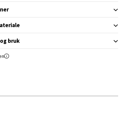
elg
oner
ateriale
 og bruk
en
elg
elg