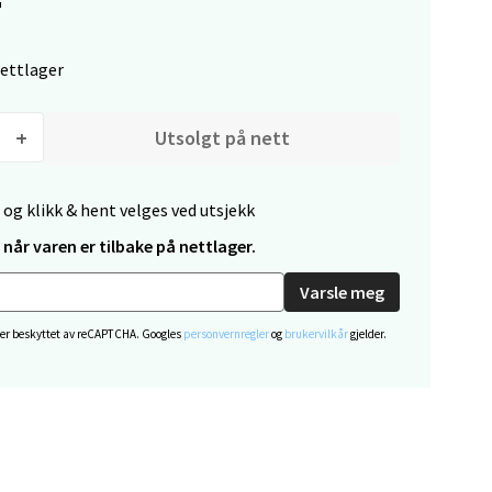
nettlager
Utsolgt på nett
elg
 og klikk & hent velges ved utsjekk
når varen er tilbake på nettlager.
Varsle meg
 er beskyttet av reCAPTCHA. Googles
personvernregler
og
brukervilkår
gjelder.
elg