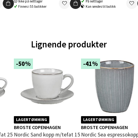
 dag 10-20
Ikke på nettlager
På nettlager
V
Finnes i 55 butikker
Kan sendes til butikk
tikk
en - Oasen Senter
Lignende produkter
ernadottes vei 52, 5147 Fyllingsdalen
 dag 10-21
V
-50%
-41%
tikk
al - Aunasenteret
nteret, Sunndalsvegen 3, 7340 Oppdal
 dag 10-19
V
LAGERTØMMING
LAGERTØMMING
tikk
BROSTE COPENHAGEN
BROSTE COPENHAGEN
Nordic Sand kopp m/tefat 15
Nordic Sea espressokopp 10