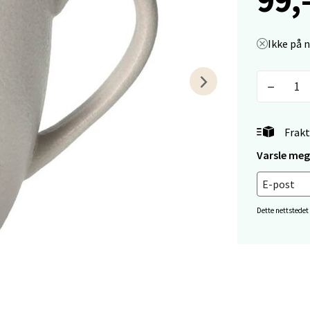
tiansand - Markens
Ikke på 
arkens markensgate 25B, 4611 Kristiansand
 dag 09-18
V
tikk
Frakt
Varsle meg 
 - Linderud
Mogensøns vei 38, 0594 Oslo
Dette nettstedet
 dag 10-21
V
tikk
e/Jæren - M44