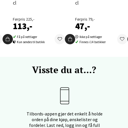
cl
cl
nger - Thon Senter Orkanger
Førpris 225,-
Førpris 79,-
enter Orkanger, Orkdalsveien 113, 7300 Orkanger
113,-
47,-
 dag 09-20
V
tikk
Få på nettlager
Ikke på nettlager
Kan sendes til butikk
Finnes i 14 butikker
vika - Thon Senter Sandvika
Visste du at...?
orbsgate 7, 1338 Sandvika
 dag 10-21
V
tikk
en - Thon Senter Sartor
Tilbords-appen gjør det enkelt å holde
orden på dine kjøp, ønskelister og
vegen 12, 5353 Straume
fordeler. Last ned, logg inn og få full