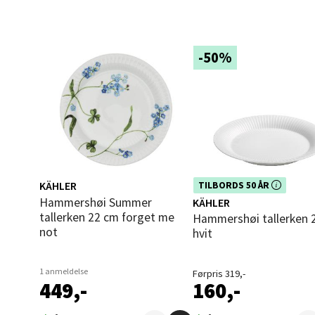
Åles
Langel
-50%
Åpent i
0 i bu
Mold
Torget
KÄHLER
Dette produktet er inkludert i vår
TILBORDS 50 ÅR
Åpent i
kampanje. Benytt deg av rabatte
Hammershøi Summer
KÄHLER
dag!
0 i bu
tallerken 22 cm forget me
Hammershøi tallerken 22 cm
not
hvit
Narv
1 anmeldelse
Førpris 319,-
449,-
160,-
Bolags