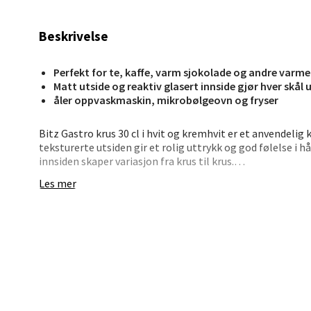
Jupiter
Åpent i
Beskrivelse
0 i bu
Perfekt for te, kaffe, varm sjokolade og andre varme
Matt utside og reaktiv glasert innside gjør hver skål 
åler oppvaskmaskin, mikrobølgeovn og fryser
Stav
Madl
Bitz Gastro krus 30 cl i hvit og kremhvit er et anvendelig
teksturerte utsiden gir et rolig uttrykk og god følelse i 
innsiden skaper variasjon fra krus til krus.
Madlak
Åpent i
Les mer
Kruset rommer 30 cl og er perfekt til kaffe, te eller varm
både varme og kulde – fra stekeovn til fryser.
0 i bu
• Unik reaktiv glasur
• 30 cl kapasitet
Leva
• Teksturert, matt utside
• Tåler ovn, mikro, fryser og oppvaskmaskin
• Del av Bitz Gastro-serien
Moafjæ
Åpent i