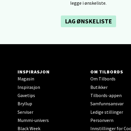
legge i ønskeliste.
Åpent i
0 i bu
LAG ØNSKELISTE
Tron
Falken
Åpent i
0 i bu
INSPIRASJON
OM TILBORDS
Magasin
Om Tilbords
Inspirasjon
Butikker
Ski 
Gavetips
Tilbords-appen
Ski Sto
Bryllup
Samfunnsansvar
Åpent i
Serviser
Ledige stillinger
0 i bu
Mummi-univers
Personvern
Black Week
Innstillinger for Co