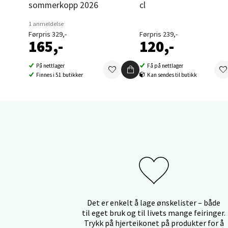
sommerkopp 2026
cl
Orka
1 anmeldelse
Førpris 329,-
Førpris 239,-
Thon S
165,-
120,-
Åpent i
0 i bu
På nettlager
Få på nettlager
Finnes i 51 butikker
Kan sendes til butikk
Sand
Brodtk
Åpent i
0 i bu
Berg
Det er enkelt å lage ønskelister – både
til eget bruk og til livets mange feiringer.
Sartor
Trykk på hjerteikonet på produkter for å