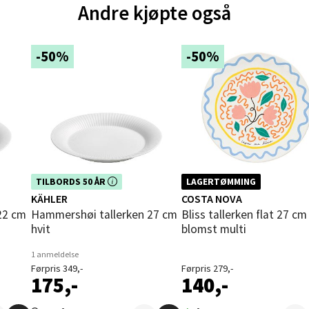
Andre kjøpte også
und - Thon Senter Moa
andsvegen 25, 6010 Ålesund
-50%
-50%
 dag 10-20
V
tikk
e - Moldetorget
 1, 6413 Molde
Dette produktet er inkludert i vår
TILBORDS 50 ÅR
LAGERTØMMING
 dag 10-20
n i
kampanje. Benytt deg av rabatten i
V
KÄHLER
COSTA NOVA
dag!
tikk
Hammershøi tallerken 27 cm
Bliss tallerken flat 27 cm
hvit
blomst multi
1 anmeldelse
ik - Thon Senter Malmporten
Førpris 349,-
Førpris 279,-
175,-
140,-
gata 1, 8514 Narvik