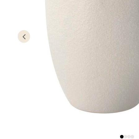
Kris
Lillem
Åpent i
0 i bu
Oslo
Erich 
Åpent i
0 i bu
Bryn