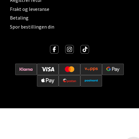
Registrer retur
Frakt og leveranse
Vitaminveien 7 - 9, 0485 Oslo
Åpent i dag 10-21
Betaling
Spor bestillingen din
0 i butikk
Velg
Lillehammer - Strandtorget
Strandtorget, 2609 Lillehammer
Åpent i dag 09-20
0 i butikk
Velg