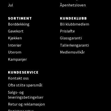
Jul
Åpenhetsloven
0 i butikk
SORTIMENT
KUNDEKLUBB
Velg
Borddekking
Bli klubbmedlem
Gavekort
Prisløfte
Kjøkken
Glassgaranti
Leirvik - Stord
Interiør
Tallerkengaranti
Uterom
Medlemsvilkår
Torgbakken 2, 5401 Stord
Kampanjer
Åpent i dag 10-17
0 i butikk
KUNDESERVICE
Kontakt oss
Velg
Ofte stilte spørsmål
Salgs- og
leveringsbetingelser
Retur og reklamasjon
Oslo - Thon Senter Storo