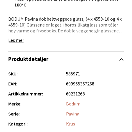
Velg
180ºC
BODUM Pavina dobbeltveggede glass, (4 x 4558-10 og 4 x
4559-10) Glassene er laget i borosilikatglass som tåler
Bergen - Oasen Senter
høy varme og fryseboks. De doble veggene gir glassene
termoeffekt både på kaldt og varmt. Egner seg også
Les mer
meget godt som dessertglass. Glassene er munnblåste.
Folke Bernadottes vei 52, 5147 Fyllingsdalen
De tåler oppvaskmaskin.
Åpent i dag 10-21
Produktdetaljer
0 i butikk
SKU:
585971
Velg
EAN:
699965367268
Artikkelnummer:
60231268
Merke:
Bodum
Oppdal - Aunasenteret
Serie:
Pavina
Aunasenteret, Sunndalsvegen 3, 7340 Oppdal
Kategori:
Krus
Åpent i dag 10-19