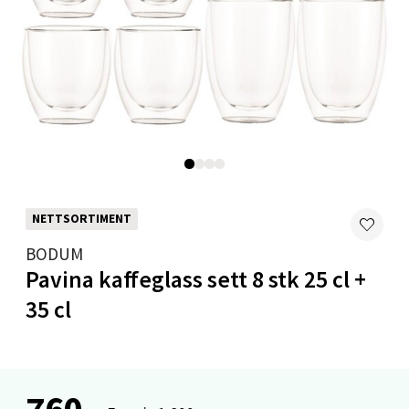
0 i butikk
Velg
Mandal - Alti Mandal
Skarvøyveien 55, 4517 Mandal
Åpent i dag 10-20
NETTSORTIMENT
0 i butikk
BODUM
Pavina kaffeglass sett 8 stk 25 cl +
Velg
35 cl
Mo i Rana - Thon Senter Mo i Rana
760,-