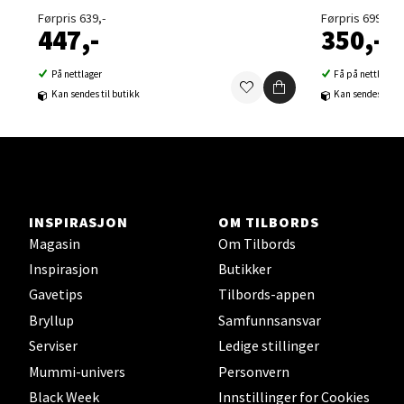
Velg
Førpris 639,-
Førpris 699,-
447,-
350,-
På nettlager
Få på nettlager
Kan sendes til butikk
Kan sendes til b
Sortland - Sortland Storsenter
Strangata 26, 8400 Sortland
Åpent i dag 10-19
0 i butikk
INSPIRASJON
OM TILBORDS
Magasin
Om Tilbords
Velg
Inspirasjon
Butikker
Gavetips
Tilbords-appen
Bryllup
Samfunnsansvar
Steinkjer - Thon Senter Steinkjer
Serviser
Ledige stillinger
Mummi-univers
Personvern
Sjøfartsgata 2, 7714 Steinkjer
Black Week
Innstillinger for Cookies
Åpent i dag 10-20