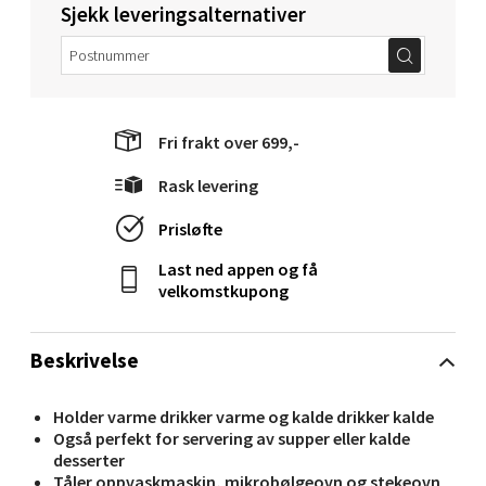
Sjekk leveringsalternativer
Molde - Moldetorget
Torget 1, 6413 Molde
Åpent i dag 10-20
Fri frakt over 699,-
0 i butikk
Rask levering
Velg
Prisløfte
Last ned appen og få
velkomstkupong
Narvik - Thon Senter Malmporten
Beskrivelse
Bolagsgata 1, 8514 Narvik
Åpent i dag 10-20
Holder varme drikker varme og kalde drikker kalde
0 i butikk
Også perfekt for servering av supper eller kalde
desserter
Tåler oppvaskmaskin, mikrobølgeovn og stekeovn