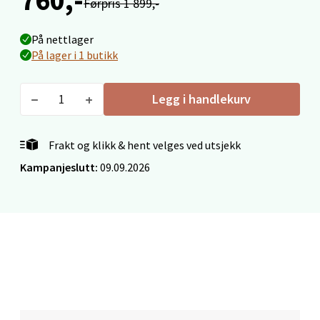
Førpris 1 899,-
Fridtjof Nansensgate 22, 8622 Mo i Rana
Åpent i dag 09-19
På nettlager
På lager i 1 butikk
0 i butikk
Velg
Legg i handlekurv
Frakt og klikk & hent velges ved utsjekk
Ålesund - Thon Senter Moa
Kampanjeslutt:
09.09.2026
Langelandsvegen 25, 6010 Ålesund
Åpent i dag 10-20
0 i butikk
Velg