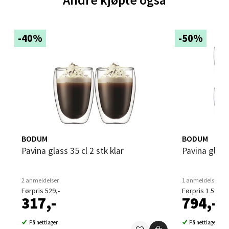
Brodtkorbsgate 7, 1338 Sandvika
Åpent i dag 10-21
-40%
-50%
0 i butikk
Velg
Bergen - Thon Senter Sartor
BODUM
BODUM
Pavina glass 35 cl 2 stk klar
Pavina glass
Sartorvegen 12, 5353 Straume
Åpent i dag 10-21
0 i butikk
2 anmeldelser
1 anmeldelse
Førpris 529,-
Førpris 1 587,-
317,-
794,-
Velg
På nettlager
På nettlager