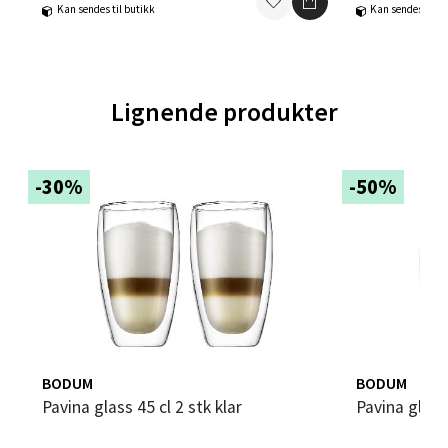
Kan sendes til butikk
Kan sendes til b
Trondheim - Sirkus Shopping
Falkenborgveien 5, 7044 Trondheim
Lignende produkter
Åpent i dag 09-21
0 i butikk
-30%
-50%
Velg
Ski - Thon Senter Ski
Ski Storsenter, Jernbanesvingen 6, 1400 Ski
Åpent i dag 10-21
BODUM
BODUM
Pavina glass 45 cl 2 stk klar
Pavina glass
0 i butikk