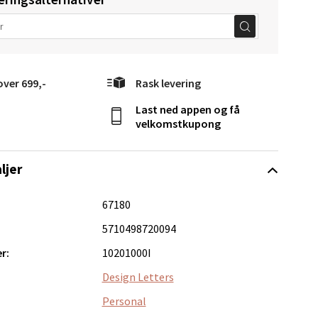
over 699,-
Rask levering
Last ned appen og få
elg
velkomstkupong
ljer
67180
5710498720094
r:
10201000I
Vel
g
Design Letters
Personal