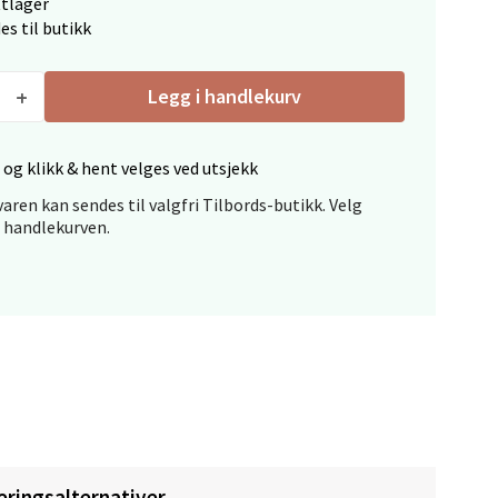
ttlager
es til butikk
elg
Legg i handlekurv
 og klikk & hent velges ved utsjekk
aren kan sendes til valgfri Tilbords-butikk. Velg
i handlekurven.
elg
elg
eringsalternativer