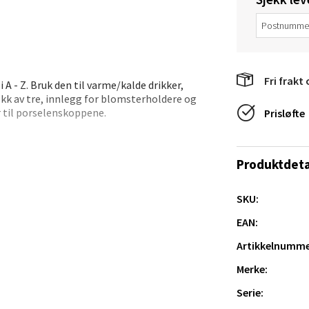
tikk
e/Jæren - M44
Fri frakt 
 A - Z. Bruk den til varme/kalde drikker,
veien 2, 4340 Bryne
kk av tre, innlegg for blomsterholdere og
 dag 10-20
r til porselenskoppene.
Prisløfte
V
tikk
Produktdeta
anger og Sandnes - Thon Senter
SKU:
a
EAN:
rossen nr 9, 4042 Stavanger
Artikkelnumme
 dag 10-20
Merke:
tikk
Serie: