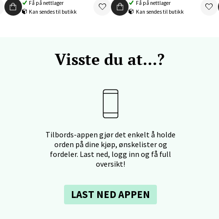
nteret, Sunndalsvegen 3, 7340 Oppdal
Få på nettlager
Få på nettlager
 dag 10-19
Kan sendes til butikk
Kan sendes til butikk
V
tikk
Visste du at...?
nger - Thon Senter Orkanger
enter Orkanger, Orkdalsveien 113, 7300 Orkanger
 dag 09-20
V
tikk
Tilbords-appen gjør det enkelt å holde
orden på dine kjøp, ønskelister og
fordeler. Last ned, logg inn og få full
vika - Thon Senter Sandvika
oversikt!
orbsgate 7, 1338 Sandvika
 dag 10-21
LAST NED APPEN
V
tikk