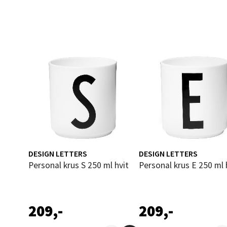
Narv
Bolags
Åpent i
0 i bu
Berg
Folke B
Åpent i
DESIGN LETTERS
DESIGN LETTERS
Personal krus S 250 ml hvit
Personal krus E 250 ml 
0 i bu
Oppd
209,-
209,-