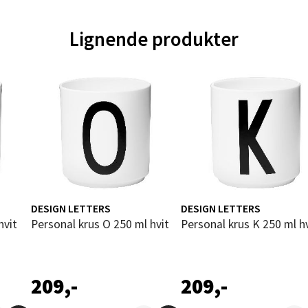
ik - Thon Senter Malmporten
Lignende produkter
gata 1, 8514 Narvik
 dag 10-20
V
tikk
en - Oasen Senter
ernadottes vei 52, 5147 Fyllingsdalen
 dag 10-21
DESIGN LETTERS
DESIGN LETTERS
V
hvit
Personal krus O 250 ml hvit
Personal krus K 250 ml h
tikk
al - Aunasenteret
209,-
209,-