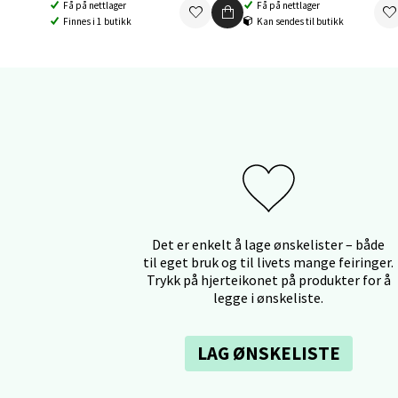
Aunase
Få på nettlager
Få på nettlager
Åpent i
Finnes i 1 butikk
Kan sendes til butikk
0 i bu
Orka
Thon S
Åpent i
0 i bu
Det er enkelt å lage ønskelister – både
til eget bruk og til livets mange feiringer.
Trykk på hjerteikonet på produkter for å
Sand
legge i ønskeliste.
Brodtk
Åpent i
LAG ØNSKELISTE
0 i bu