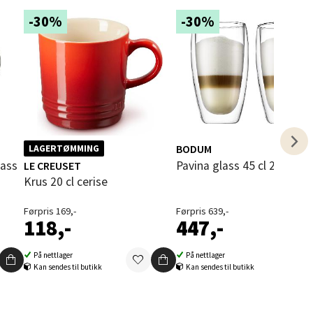
-30%
-30%
elg
BODUM
elg
LAGERTØMMING
Pavina glass 45 cl 2 stk kla
LE CREUSET
Krus 20 cl cerise
Førpris 169,-
Førpris 639,-
118,-
447,-
På nettlager
På nettlager
Kan sendes til butikk
Kan sendes til butikk
elg