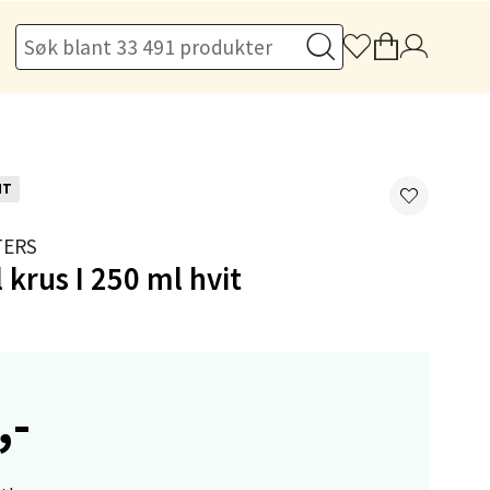
elg
NT
TERS
 krus I 250 ml hvit
elg
,-