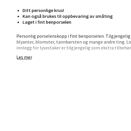
0 i bu
Ditt personlige krus!
Kan også brukes til oppbevaring av småting
Laget i fint benporselen
Bryn
Personlig porselenskopp i fint benporselen. Tilgjengelig i
Jupiter
blyanter, blomster, tannbørsten og mange andre ting. Lo
Åpent i
innlegg for lysestaker er tilgjengelig som ekstra tilbehø
0 i bu
Les mer
Stav
Madl
Madlak
Åpent i
0 i bu