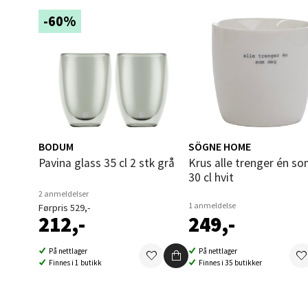
Åpent i
-60%
0 i bu
Åles
Langel
Åpent i
BODUM
SÖGNE HOME
0 i bu
Pavina glass 35 cl 2 stk grå
Krus alle trenger én som deg
30 cl hvit
2 anmeldelser
1 anmeldelse
Førpris 529,-
Mold
212,-
249,-
Torget
På nettlager
På nettlager
Åpent i
Finnes i 1 butikk
Finnes i 35 butikker
0 i bu