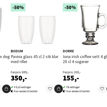
 dag 09-19
-50%
-50%
V
tikk
und - Thon Senter Moa
andsvegen 25, 6010 Ålesund
 dag 10-20
BODUM
DORRE
V
tikk
Pavina glass 45 cl 2 stk klar
Iona irish coffee sett 4 glass
med riller
20 cl 4 sugerør
Førpris 699,-
Førpris 309,-
e - Moldetorget
350,-
155,-
 1, 6413 Molde
Få på nettlager
På nettlager
 dag 10-20
Kan sendes til butikk
Kan sendes til butikk
V
tikk