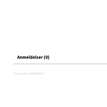
Leva
Moafjæ
Åpent i
0 i bu
Mand
Anmeldelser (0)
Skarvø
Åpent i
Powered by GAMIFIERA.®
0 i bu
Mo i
Fridtjo