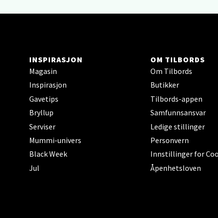
Berg
Sartor
Åpent i
INSPIRASJON
OM TILBORDS
Magasin
Om Tilbords
0 i bu
Inspirasjon
Butikker
Gavetips
Tilbords-appen
Tron
Bryllup
Samfunnsansvar
Serviser
Ledige stillinger
Falken
Mummi-univers
Personvern
Åpent i
Black Week
Innstillinger for Co
0 i bu
Jul
Åpenhetsloven
Ski 