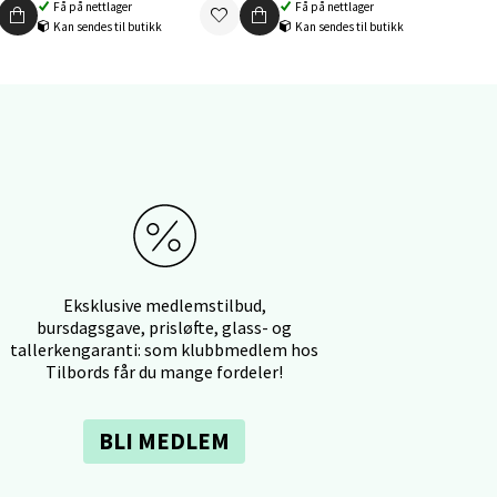
Få på nettlager
Få på nettlager
Kan sendes til butikk
Kan sendes til butikk
elg
elg
Eksklusive medlemstilbud,
bursdagsgave, prisløfte, glass- og
tallerkengaranti: som klubbmedlem hos
Tilbords får du mange fordeler!
BLI MEDLEM
elg