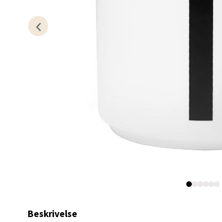
Lagune
Åpent i
0 i bu
Kris
Lillem
Åpent i
0 i bu
Oslo
Erich 
Åpent i
Beskrivelse