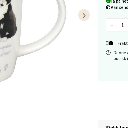
Få på ne
Kan send
tiansand - Markens
arkens markensgate 25B, 4611 Kristiansand
 dag 09-18
V
Frakt
tikk
Denne v
butikk 
 - Linderud
Mogensøns vei 38, 0594 Oslo
 dag 10-21
V
tikk
e/Jæren - M44
Sjekk lev