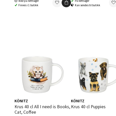
Ikke på nettlager
På nettlager
Finnes i 1 butikk
Kan sendes til butikk
0 i bu
Berg
Folke B
Åpent i
0 i bu
Oppd
Aunase
Åpent i
KÖNITZ
KÖNITZ
0 i bu
Krus 40 cl All I need is Books,
Krus 40 cl Puppies
Cat, Coffee