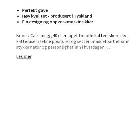
Jupiter
Perfekt gave
Åpent i
Høy kvalitet - produsert i Tyskland
0 i bu
Fin design og oppvaskmaskinsikker
Könitz Cats mugg 40 cl er laget for alle katteelskere der u
katteraser i lekne positurer og setter umiddelbart et smi
Stav
stykke natur og personlighet inn i hverdagen.
Madl
Les mer
Muggen rommer 40 cl og er laget i lett og holdbart benpor
Tyskland. Passer perfekt til kaffe, te eller en stor kopp
Madlak
både koselig og enkel.
Åpent i
• Kattedesign – perfekt gave til katteelskere
0 i bu
• Håndillustrert motiv med naturlig uttrykk
• Stor størrelse – rommer hele 40 cl
• Benporselen – elegant og slitesterkt
Leva
• Produsert i Tyskland – høy kvalitet
En liten pause med puser i porselen – det blir ikke bedre.
Moafjæ
Åpent i