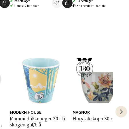
På nettlager
På nettlager
elg
Finnes i 2 butikker
Kan sendes til butikk
elg
elg
MODERN HOUSE
MAGNOR
i
Mummi drikkebeger 30 cl i
Florytale kopp 30 cl cock
skogen gul/blå
n