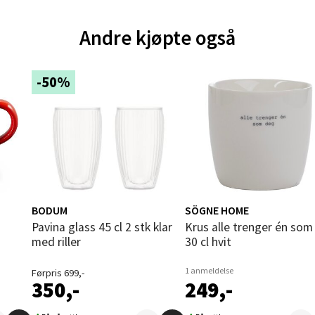
und - Thon Senter Moa
Andre kjøpte også
andsvegen 25, 6010 Ålesund
 dag 10-20
V
-50%
tikk
e - Moldetorget
 1, 6413 Molde
 dag 10-20
V
tikk
BODUM
SÖGNE HOME
Pavina glass 45 cl 2 stk klar
Krus alle trenger én som deg
med riller
30 cl hvit
ik - Thon Senter Malmporten
1 anmeldelse
Førpris 699,-
350,-
249,-
gata 1, 8514 Narvik
 dag 10-20