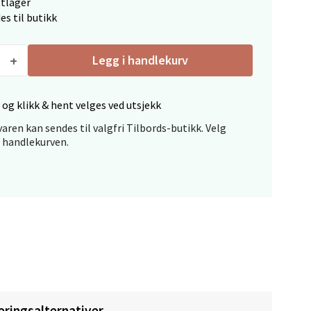
ttlager
es til butikk
Legg i handlekurv
elg
 og klikk & hent velges ved utsjekk
aren kan sendes til valgfri Tilbords-butikk. Velg
i handlekurven.
elg
eringsalternativer