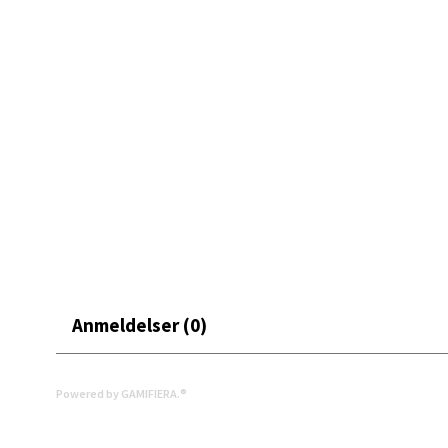
0 i bu
Mand
Skarvø
Åpent i
0 i bu
Mo i
Anmeldelser (0)
Fridtjo
Åpent i
0 i bu
Powered by GAMIFIERA.®