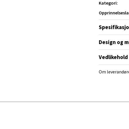
V
Kategori:
tikk
Opprinnelsesla
Spesifikasj
al - Alti Mandal
yveien 55, 4517 Mandal
Design og m
 dag 10-20
V
Vedlikehold
tikk
Om leverandør
 Rana - Thon Senter Mo i Rana
f Nansensgate 22, 8622 Mo i Rana
 dag 09-19
V
tikk