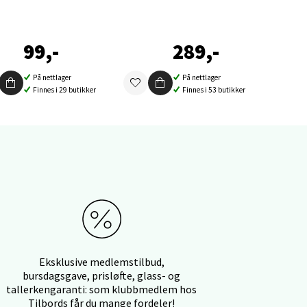
99,-
289,-
elg
På nettlager
På nettlager
Finnes i 29 butikker
Finnes i 53 butikker
elg
Eksklusive medlemstilbud,
bursdagsgave, prisløfte, glass- og
tallerkengaranti: som klubbmedlem hos
Tilbords får du mange fordeler!