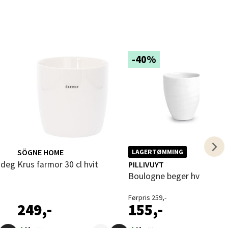
elg
-40%
elg
SÖGNE HOME
LAGERTØMMING
Krus farmor 30 cl hvit
PILLIVUYT
Boulogne beger hvit 37 cl
Førpris 259,-
249,-
155,-