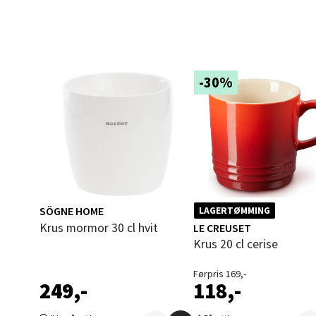
Åles
Langel
Åpent i
-30%
0 i bu
Mold
Torget
Åpent i
0 i bu
SÖGNE HOME
LAGERTØMMING
Krus mormor 30 cl hvit
LE CREUSET
Krus 20 cl cerise
Narv
Førpris 169,-
249,-
118,-
Bolags
Åpent i