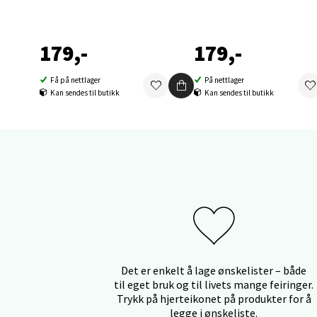
Orka
179,-
179,-
Thon S
Åpent i
Få på nettlager
På nettlager
0 i bu
Kan sendes til butikk
Kan sendes til butikk
Sand
Brodtk
Åpent i
0 i bu
Berg
Det er enkelt å lage ønskelister – både
til eget bruk og til livets mange feiringer.
Trykk på hjerteikonet på produkter for å
Sartor
legge i ønskeliste.