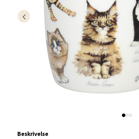
Kris
Lillem
Åpent i
0 i bu
Oslo
Erich 
Åpent i
0 i bu
Bryn
Beskrivelse