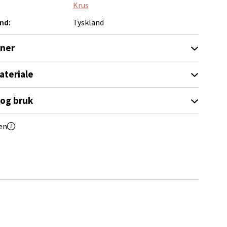
elg
Krus
nd:
Tyskland
oner
ateriale
elg
 og bruk
en
elg