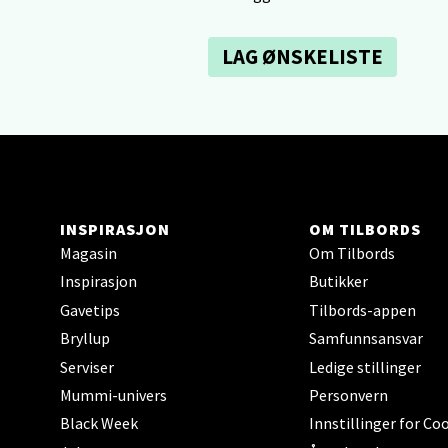
Åpent i
0 i bu
LAG ØNSKELISTE
Tron
Falken
Åpent i
0 i bu
INSPIRASJON
OM TILBORDS
Magasin
Om Tilbords
Inspirasjon
Butikker
Ski 
Gavetips
Tilbords-appen
Bryllup
Samfunnsansvar
Ski Sto
Åpent i
Serviser
Ledige stillinger
Mummi-univers
Personvern
0 i bu
Black Week
Innstillinger for Co