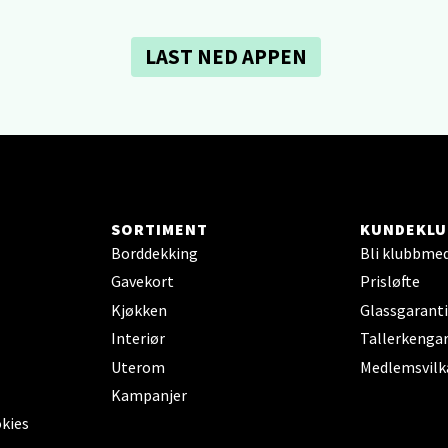
 dag 10-21
V
tikk
LAST NED APPEN
dheim - Sirkus Shopping
borgveien 5, 7044 Trondheim
 dag 09-21
V
tikk
SORTIMENT
KUNDEKLU
Borddekking
Bli klubbme
Gavekort
Prisløfte
- Thon Senter Ski
Kjøkken
Glassgaranti
Interiør
Tallerkengar
rsenter, Jernbanesvingen 6, 1400 Ski
 dag 10-21
Uterom
Medlemsvilk
V
Kampanjer
tikk
okies