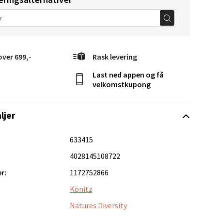
elg
over 699,-
Rask levering
Last ned appen og få
velkomstkupong
ljer
Vel
g
633415
4028145108722
r:
1172752866
Könitz
Natures Diversity