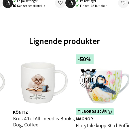
Få på nettlager
På nettlager
V
Kan sendes til butikk
Finnes i 35 butikker
tikk
en - Oasen Senter
Lignende produkter
ernadottes vei 52, 5147 Fyllingsdalen
 dag 10-21
V
-50%
tikk
al - Aunasenteret
nteret, Sunndalsvegen 3, 7340 Oppdal
 dag 10-19
V
KÖNITZ
Dette produktet er inkludert i vår
TILBORDS 50 ÅR
tikk
kampanje. Benytt deg av rabatten 
Krus 40 cl All I need is Books,
MAGNOR
dag!
Dog, Coffee
Florytale kopp 30 cl Puffi