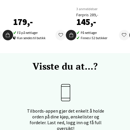
nger - Thon Senter Orkanger
3 anmeldelser
Førpris 289,-
179,-
145,-
enter Orkanger, Orkdalsveien 113, 7300 Orkanger
 dag 09-20
V
Få på nettlager
På nettlager
tikk
Kan sendes til butikk
Finnes i 52 butikker
vika - Thon Senter Sandvika
Visste du at...?
orbsgate 7, 1338 Sandvika
 dag 10-21
V
tikk
en - Thon Senter Sartor
Tilbords-appen gjør det enkelt å holde
orden på dine kjøp, ønskelister og
fordeler. Last ned, logg inn og få full
vegen 12, 5353 Straume
oversikt!