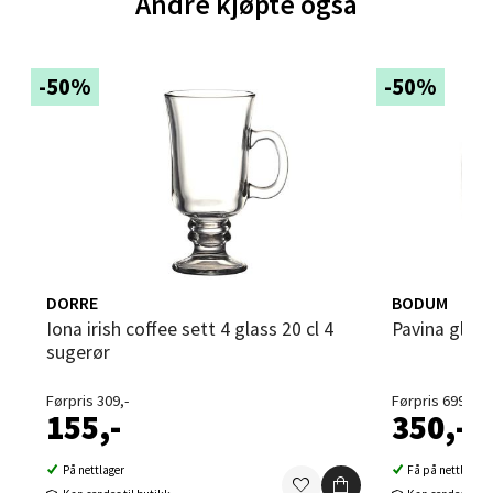
Andre kjøpte også
Brodtkorbsgate 7, 1338 Sandvika
Åpent i dag 10-21
-50%
-50%
0 i butikk
Velg
Bergen - Thon Senter Sartor
DORRE
BODUM
Sartorvegen 12, 5353 Straume
Iona irish coffee sett 4 glass 20 cl 4
Pavina glass
Åpent i dag 10-21
sugerør
0 i butikk
Førpris 309,-
Førpris 699,-
155,-
350,-
Velg
På nettlager
Få på nettlager