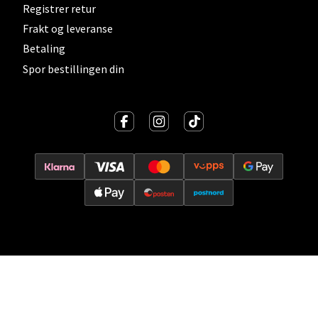
Registrer retur
Vitaminveien 7 - 9, 0485 Oslo
Åpent i dag 10-21
Frakt og leveranse
Betaling
0 i butikk
Spor bestillingen din
Velg
Lillehammer - Strandtorget
Strandtorget, 2609 Lillehammer
Åpent i dag 09-20
0 i butikk
Velg