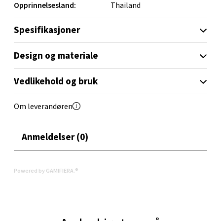
Opprinnelsesland:
Thailand
Velg
Spesifikasjoner
Design og materiale
Orkanger - Thon Senter Orkanger
Vedlikehold og bruk
Thon Senter Orkanger, Orkdalsveien 113, 7300
Om leverandøren
Orkanger
Åpent i dag 09-20
0 i butikk
Anmeldelser (0)
Velg
Powered by GAMIFIERA.®
Sandvika - Thon Senter Sandvika