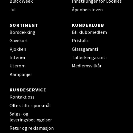
Black Week
Innstillinger for Cookies
0 i butikk
Jul
Åpenhetsloven
Velg
SORTIMENT
KUNDEKLUBB
Borddekking
Bli klubbmedlem
Gavekort
Prisløfte
Leirvik - Stord
Kjøkken
Glassgaranti
Interiør
Tallerkengaranti
Torgbakken 2, 5401 Stord
Uterom
Medlemsvilkår
Åpent i dag 10-17
Kampanjer
0 i butikk
KUNDESERVICE
Velg
Kontakt oss
Ofte stilte spørsmål
Salgs- og
leveringsbetingelser
Oslo - Thon Senter Storo
Retur og reklamasjon