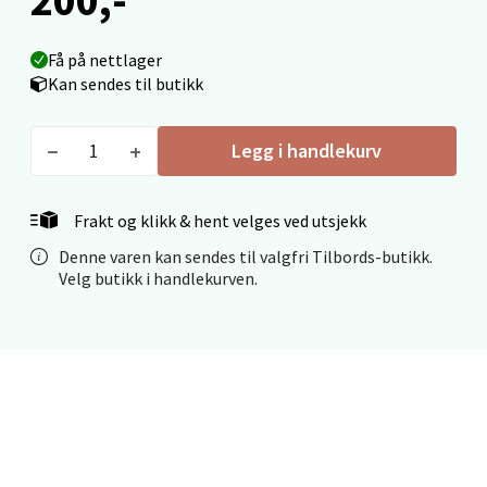
Fridtjof Nansensgate 22, 8622 Mo i Rana
Åpent i dag 09-19
Få på nettlager
0 i butikk
Kan sendes til butikk
Velg
Legg i handlekurv
Frakt og klikk & hent velges ved utsjekk
Ålesund - Thon Senter Moa
Denne varen kan sendes til valgfri Tilbords-butikk.
Velg butikk i handlekurven.
Langelandsvegen 25, 6010 Ålesund
Åpent i dag 10-20
0 i butikk
Velg