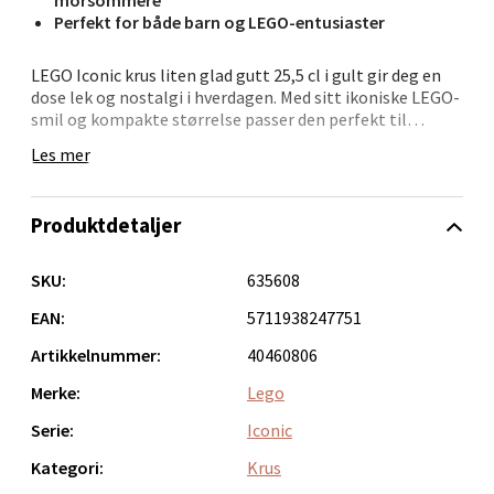
Perfekt for både barn og LEGO-entusiaster
LEGO Iconic krus liten glad gutt 25,5 cl i gult gir deg en
Bergen - Oasen Senter
dose lek og nostalgi i hverdagen. Med sitt ikoniske LEGO-
smil og kompakte størrelse passer den perfekt til
morgenkaffen eller en liten kopp varm sjokolade.
Folke Bernadottes vei 52, 5147 Fyllingsdalen
Les mer
Åpent i dag 10-21
Koppen er laget i keramikk og tåler både mikrobølgeovn
og oppvaskmaskin. Den karakteristiske designen gjør at
0 i butikk
Produktdetaljer
den skiller seg ut på kjøkkenet – og passer like godt til
lekne voksne som til barn med LEGO-glød i blikket.
Velg
SKU:
635608
• LEGO-inspirert krus med glad minifigur
• Solid keramikk – enkel å rengjøre
EAN:
5711938247751
• Rommer 25,5 cl – perfekt til små drikkeøyeblikk
Artikkelnummer:
40460806
• Mikrobølge- og oppvaskmaskinsikker
Oppdal - Aunasenteret
• Super gaveidé til store og små LEGO-entusiaster
Merke:
Lego
Aunasenteret, Sunndalsvegen 3, 7340 Oppdal
Et krus som sprer glede, én slurk om gangen.
Serie:
Iconic
Åpent i dag 10-19
Kategori:
Krus
0 i butikk