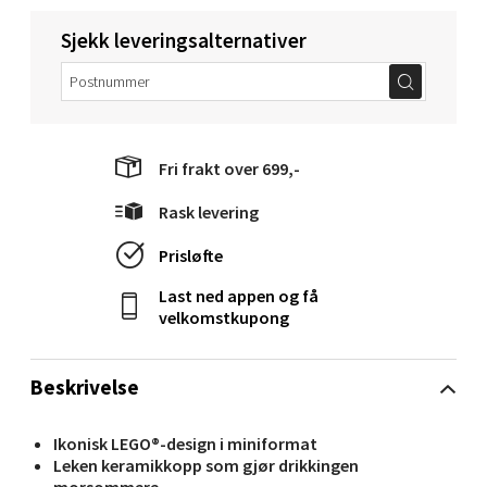
Molde - Moldetorget
Sjekk leveringsalternativer
Torget 1, 6413 Molde
Åpent i dag 10-20
0 i butikk
Fri frakt over 699,-
Velg
Rask levering
Prisløfte
Last ned appen og få
Narvik - Thon Senter Malmporten
velkomstkupong
Bolagsgata 1, 8514 Narvik
Åpent i dag 10-20
Beskrivelse
0 i butikk
Ikonisk LEGO®-design i miniformat
Leken keramikkopp som gjør drikkingen
Velg
morsommere