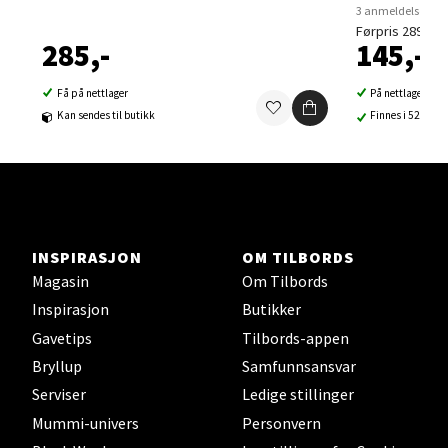
Velg
3 anmeldelser
Førpris 289,-
285,-
145,-
Få på nettlager
På nettlager
Sortland - Sortland Storsenter
Kan sendes til butikk
Finnes i 52 buti
Strangata 26, 8400 Sortland
Åpent i dag 10-19
0 i butikk
INSPIRASJON
OM TILBORDS
Velg
Magasin
Om Tilbords
Inspirasjon
Butikker
Gavetips
Tilbords-appen
Steinkjer - Thon Senter Steinkjer
Bryllup
Samfunnsansvar
Serviser
Ledige stillinger
Sjøfartsgata 2, 7714 Steinkjer
Mummi-univers
Personvern
Åpent i dag 10-20