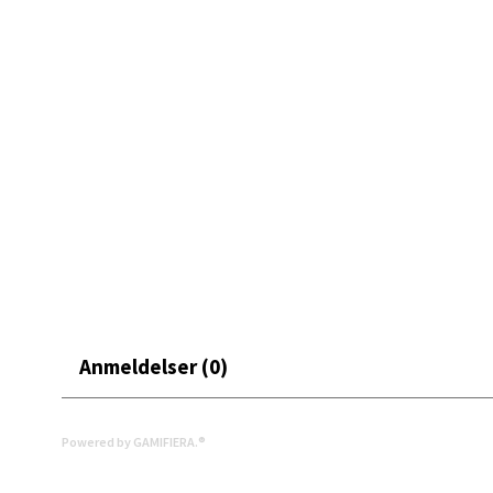
0 i bu
Mand
Skarvø
Åpent i
0 i bu
Mo i
Fridtjo
Anmeldelser (0)
Åpent i
0 i bu
Powered by GAMIFIERA.®
Åles