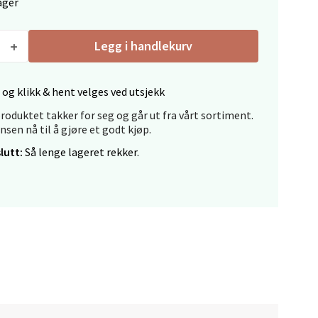
ager
Legg i handlekurv
elg
 og klikk & hent velges ved utsjekk
roduktet takker for seg og går ut fra vårt sortiment.
ansen nå til å gjøre et godt kjøp.
lutt:
Så lenge lageret rekker.
elg