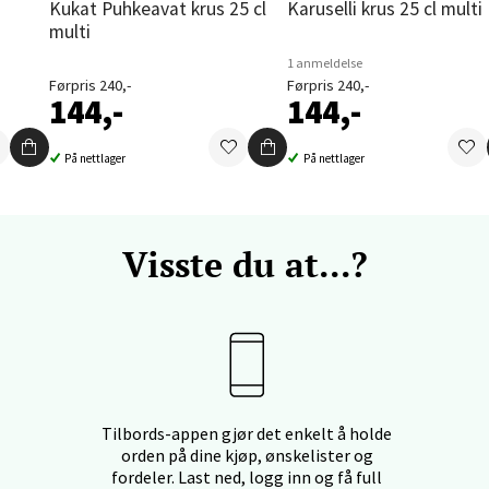
nger - Thon Senter Orkanger
Kukat Puhkeavat krus 25 cl
Karuselli krus 25 cl multi
multi
enter Orkanger, Orkdalsveien 113, 7300 Orkanger
1 anmeldelse
 dag 09-20
Førpris 240,-
Førpris 240,-
V
144,-
144,-
tikk
På nettlager
På nettlager
vika - Thon Senter Sandvika
Visste du at...?
orbsgate 7, 1338 Sandvika
 dag 10-21
V
tikk
en - Thon Senter Sartor
Tilbords-appen gjør det enkelt å holde
vegen 12, 5353 Straume
orden på dine kjøp, ønskelister og
 dag 10-21
fordeler. Last ned, logg inn og få full