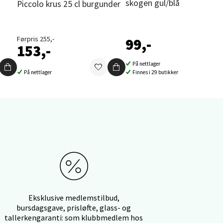
skogen gul/blå
Piccolo krus 25 cl burgunder
Førpris 255,-
99,-
elg
153,-
På nettlager
På nettlager
Finnes i 29 butikker
elg
Eksklusive medlemstilbud,
bursdagsgave, prisløfte, glass- og
tallerkengaranti: som klubbmedlem hos