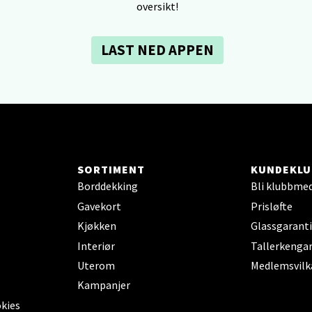
V
oversikt!
tikk
LAST NED APPEN
dheim - Sirkus Shopping
borgveien 5, 7044 Trondheim
 dag 09-21
V
tikk
SORTIMENT
KUNDEKLU
Borddekking
Bli klubbme
- Thon Senter Ski
Gavekort
Prisløfte
Kjøkken
Glassgaranti
rsenter, Jernbanesvingen 6, 1400 Ski
 dag 10-21
Interiør
Tallerkengar
V
Uterom
Medlemsvilk
tikk
Kampanjer
okies