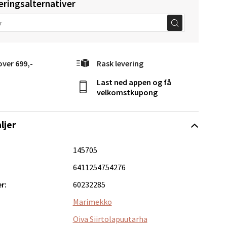
eringsalternativer
elg
over 699,-
Rask levering
Last ned appen og få
velkomstkupong
Vel
ljer
g
145705
6411254754276
r:
60232285
Marimekko
Oiva Siirtolapuutarha
elg