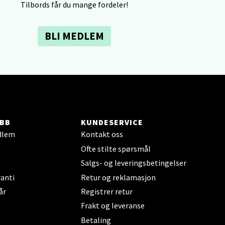
elg
Tilbords får du mange fordeler!
BLI MEDLEM
elg
BB
KUNDESERVICE
dlem
Kontakt oss
Ofte stilte spørsmål
Salgs- og leveringsbetingelser
anti
Retur og reklamasjon
elg
år
Registrer retur
Frakt og leveranse
Betaling