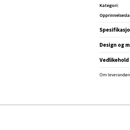
tikk
Kategori:
Opprinnelsesla
al - Alti Mandal
Spesifikasj
yveien 55, 4517 Mandal
 dag 10-20
Design og m
V
tikk
Vedlikehold
Om leverandør
 Rana - Thon Senter Mo i Rana
f Nansensgate 22, 8622 Mo i Rana
 dag 09-19
V
tikk
und - Thon Senter Moa