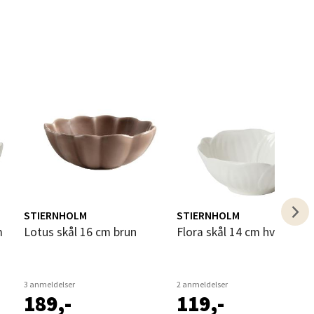
elg
elg
STIERNHOLM
STIERNHOLM
m
Lotus skål 16 cm brun
Flora skål 14 cm hvit
3 anmeldelser
2 anmeldelser
189,-
119,-
elg