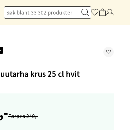
elg
G
elg
puutarha krus 25 cl hvit
,-
elg
Førpris 240,-