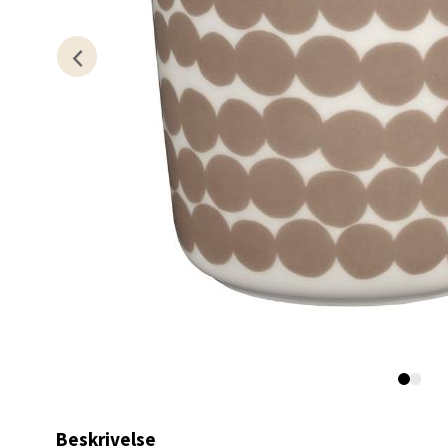
Kris
Lillem
Åpent i
0 i bu
Oslo
Erich 
Åpent i
0 i bu
Bryn
Beskrivelse