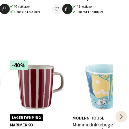
På nettlager
På nettlager
Finnes i 54 butikker
Finnes i 47 butikker
elg
-40%
elg
MODERN HOUSE
LAGERTØMMING
Mummi drikkebeger 30 cl i
MARIMEKKO