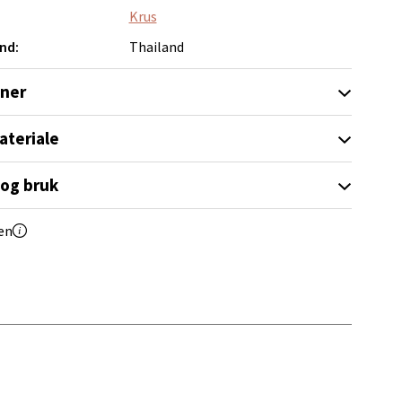
Krus
nd:
Thailand
oner
ateriale
elg
 og bruk
en
elg