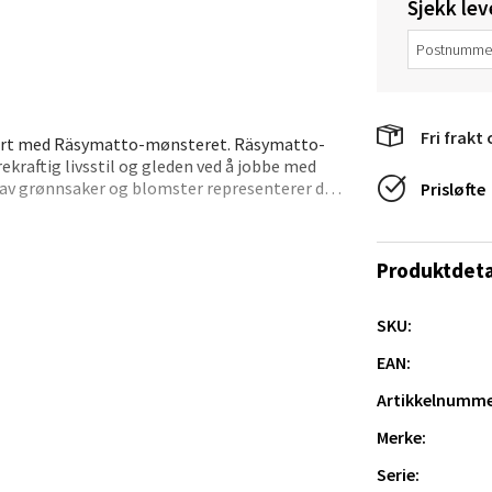
veien 2, 4340 Bryne
Sjekk lev
 dag 10-20
V
tikk
Fri frakt 
orert med Räsymatto-mønsteret. Räsymatto-
anger og Sandnes - Thon Senter
ekraftig livsstil og gleden ved å jobbe med
a
 av grønnsaker og blomster representerer det
Prisløfte
rteller sin egen historie.
rossen nr 9, 4042 Stavanger
 dag 10-20
Produktdeta
tikk
SKU:
EAN:
nger - Magneten
Artikkelnumme
ra 14, 7606 Levanger
Merke:
 dag 10-20
Serie:
V