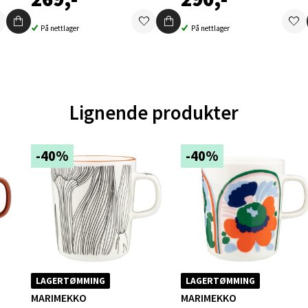
tikk
På nettlager
På nettlager
en - Oasen Senter
ernadottes vei 52, 5147 Fyllingsdalen
Lignende produkter
 dag 10-21
V
tikk
-40%
-40%
al - Aunasenteret
nteret, Sunndalsvegen 3, 7340 Oppdal
 dag 10-19
V
tikk
LAGERTØMMING
LAGERTØMMING
MARIMEKKO
MARIMEKKO