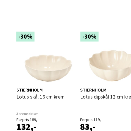
Langel
Åpent i
0 i bu
-30%
-30%
Mold
Torget
Åpent i
0 i bu
STIERNHOLM
STIERNHOLM
Lotus skål 16 cm krem
Lotus dipskål 12 cm kr
Narv
3 anmeldelser
Bolags
Førpris 189,-
Førpris 119,-
132,-
83,-
Åpent i