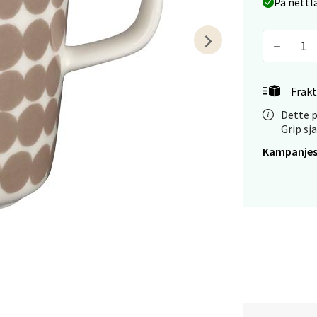
På nettl
tiansand - Markens
arkens markensgate 25B, 4611 Kristiansand
 dag 09-18
V
Frakt
tikk
Dette p
Grip sj
Kampanjes
 - Linderud
Mogensøns vei 38, 0594 Oslo
 dag 10-21
V
tikk
e/Jæren - M44