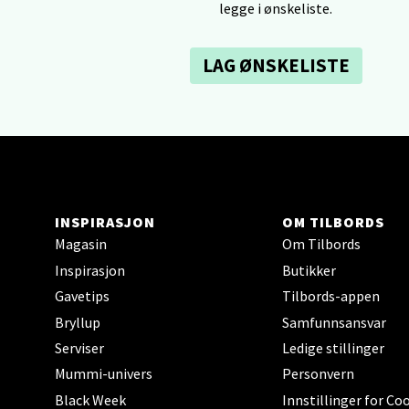
legge i ønskeliste.
0 i bu
LAG ØNSKELISTE
Tron
Falken
Åpent i
0 i bu
INSPIRASJON
OM TILBORDS
Magasin
Om Tilbords
Ski 
Inspirasjon
Butikker
Gavetips
Tilbords-appen
Ski Sto
Åpent i
Bryllup
Samfunnsansvar
Serviser
Ledige stillinger
0 i bu
Mummi-univers
Personvern
Black Week
Innstillinger for Co