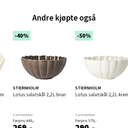
andsvegen 25, 6010 Ålesund
Andre kjøpte også
 dag 10-20
V
tikk
-40%
-50%
e - Moldetorget
 1, 6413 Molde
 dag 10-20
V
tikk
STIERNHOLM
STIERNHOLM
em
Lotus salatskål 2,2L brun
Lotus salatskål 2,2L kre
ik - Thon Senter Malmporten
1 anmeldelse
1 anmeldelse
gata 1, 8514 Narvik
Førpris 449,-
Førpris 579,-
 dag 10-20
269,-
290,-
V