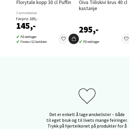
Orka
Florytale kopp 30 cl Puffin
Oiva Tiiliskivi krus 40 cl
kastanje
3 anmeldelser
Thon S
Førpris 289,-
Åpent i
145,-
295,-
0 i bu
På nettlager
Finnes i 52 butikker
På nettlager
Sand
Brodtk
Åpent i
0 i bu
Berg
Det er enkelt å lage ønskelister – både
Sartor
til eget bruk og til livets mange feiringer.
Åpent i
Trykk på hjerteikonet på produkter for å