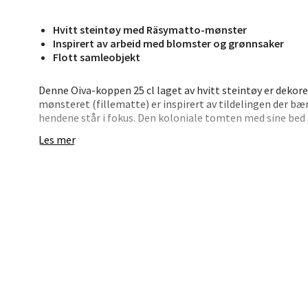
Jupiter
Åpent i
Hvitt steintøy med Räsymatto-mønster
0 i bu
Inspirert av arbeid med blomster og grønnsaker
Flott samleobjekt
Denne Oiva-koppen 25 cl laget av hvitt steintøy er dek
Stav
mønsteret (fillematte) er inspirert av tildelingen der bær
Madl
hendene står i fokus. Den koloniale tomten med sine bed
beste av urban natur hvor filleteppet på gulvet i hytten fo
Les mer
Madlak
Åpent i
0 i bu
Leva
Moafjæ
Åpent i