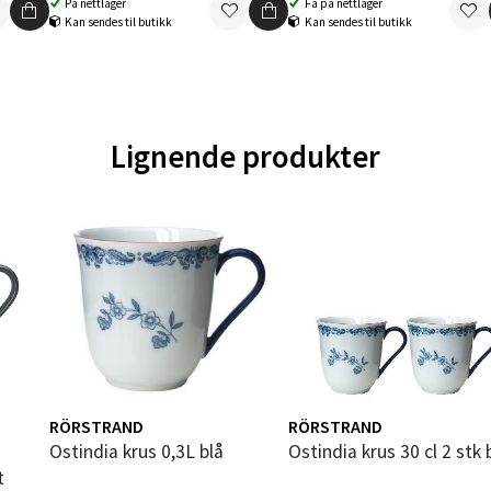
På nettlager
Få på nettlager
 dag 10-20
Kan sendes til butikk
Kan sendes til butikk
V
tikk
en - Oasen Senter
Lignende produkter
ernadottes vei 52, 5147 Fyllingsdalen
 dag 10-21
V
tikk
al - Aunasenteret
nteret, Sunndalsvegen 3, 7340 Oppdal
 dag 10-19
RÖRSTRAND
RÖRSTRAND
V
Ostindia krus 0,3L blå
Ostindia krus 30 cl 2 stk 
tikk
t