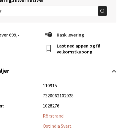
elg
over 699,-
Rask levering
Last ned appen og få
velkomstkupong
ljer
Vel
110915
g
7320062102928
r:
1028276
Rörstrand
Ostindia Svart