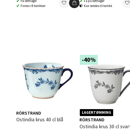
På nettlager
Få på nettlager
Åpent i
Finnes i 8 butikker
Kan sendes til butikk
0 i bu
Berg
Folke B
Åpent i
-40%
0 i bu
Oppd
Aunase
Åpent i
RÖRSTRAND
LAGERTØMMING
Ostindia krus 40 cl blå
RÖRSTRAND
0 i bu
Ostindia krus 30 cl svar