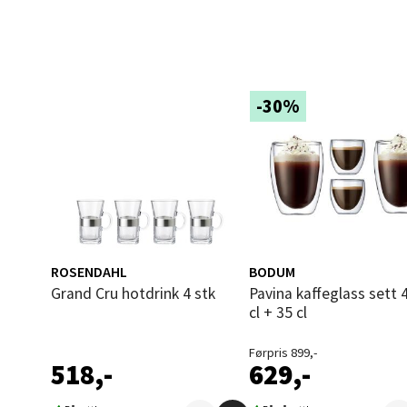
Åles
Langel
Åpent i
-30%
0 i bu
Mold
Torget
Åpent i
ROSENDAHL
BODUM
0 i bu
Grand Cru hotdrink 4 stk
Pavina kaffeglass sett 4 stk 8
cl + 35 cl
Førpris 899,-
Narv
518,-
629,-
Bolags