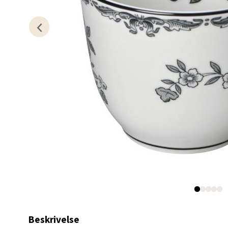
Kris
Lillem
Åpent i
0 i bu
Oslo
Erich 
Åpent i
0 i bu
Beskrivelse
Bryn