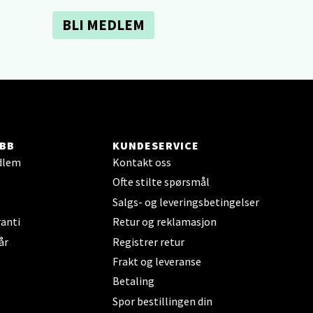
BLI MEDLEM
elg
BB
KUNDESERVICE
elg
dlem
Kontakt oss
Ofte stilte spørsmål
Salgs- og leveringsbetingelser
anti
Retur og reklamasjon
år
Registrer retur
Frakt og leveranse
Betaling
elg
Spor bestillingen din