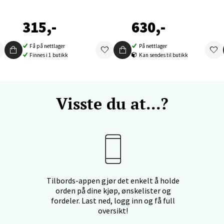
nger - Thon Senter Orkanger
315,-
630,-
enter Orkanger, Orkdalsveien 113, 7300 Orkanger
Få på nettlager
På nettlager
 dag 09-20
Finnes i 1 butikk
Kan sendes til butikk
V
tikk
Visste du at...?
vika - Thon Senter Sandvika
orbsgate 7, 1338 Sandvika
 dag 10-21
V
tikk
Tilbords-appen gjør det enkelt å holde
orden på dine kjøp, ønskelister og
fordeler. Last ned, logg inn og få full
en - Thon Senter Sartor
oversikt!