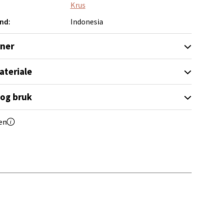
Krus
elg
nd:
Indonesia
oner
ateriale
 og bruk
elg
en
elg