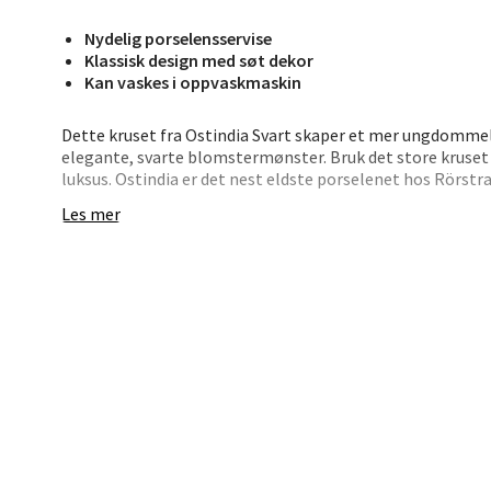
Nydelig porselensservise
Jupiter
Klassisk design med søt dekor
Åpent i
Kan vaskes i oppvaskmaskin
0 i bu
Dette kruset fra Ostindia Svart skaper et mer ungdommel
elegante, svarte blomstermønster. Bruk det store kruset ti
luksus. Ostindia er det nest eldste porselenet hos Rörstra
Stav
elske og kombinere.
Les mer
Madl
Madlak
Åpent i
0 i bu
Leva
Moafjæ