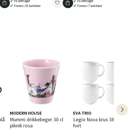
På nettlager
På nettlager
Finnes i 35 butikker
Finnes i 7 butikker
elg
elg
MODERN HOUSE
EVA TRIO
elg
blå
Mummi drikkebeger 30 cl
Legio Nova krus 38 cl 4 stk
piknik rosa
hvit