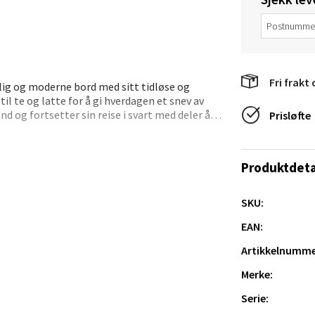
veien 2, 4340 Bryne
 dag 10-20
V
tikk
Fri frakt 
ig og moderne bord med sitt tidløse og
l te og latte for å gi hverdagen et snev av
nd og fortsetter sin reise i svart med deler å
Prisløfte
anger og Sandnes - Thon Senter
a
Produktdeta
rossen nr 9, 4042 Stavanger
 dag 10-20
SKU:
tikk
EAN:
Artikkelnumme
nger - Magneten
Merke:
Serie:
ra 14, 7606 Levanger