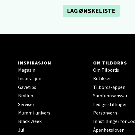
Sartor
Åpent i
LAG ØNSKELISTE
0 i bu
Tron
Falken
Åpent i
INSPIRASJON
OM TILBORDS
Magasin
Om Tilbords
0 i bu
Inspirasjon
Butikker
Gavetips
Tilbords-appen
Ski 
Bryllup
Samfunnsansvar
Serviser
Ledige stillinger
Ski Sto
Mummi-univers
Personvern
Åpent i
Black Week
Innstillinger for Co
0 i bu
Jul
Åpenhetsloven