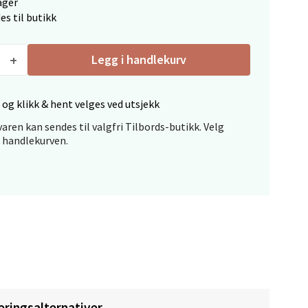
ager
es til butikk
Legg i handlekurv
 og klikk & hent velges ved utsjekk
elg
aren kan sendes til valgfri Tilbords-butikk. Velg
i handlekurven.
elg
eringsalternativer