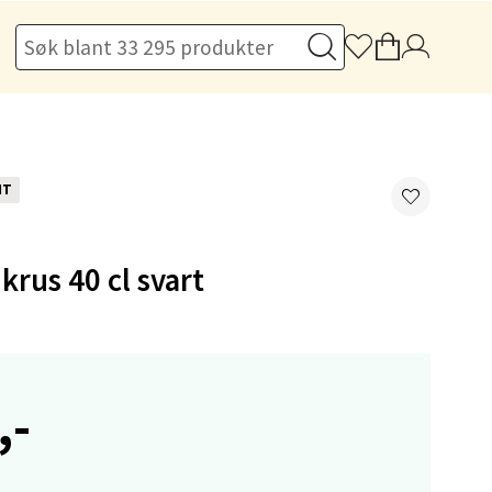
elg
NT
krus 40 cl svart
elg
,-
elg