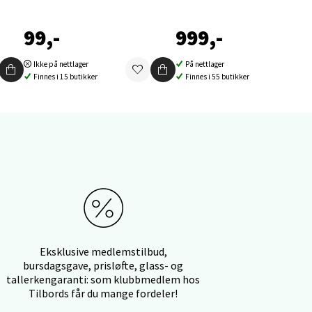
99,-
999,-
Ikke på nettlager
På nettlager
Finnes i 15 butikker
Finnes i 55 butikker
elg
elg
Eksklusive medlemstilbud,
bursdagsgave, prisløfte, glass- og
tallerkengaranti: som klubbmedlem hos
Tilbords får du mange fordeler!