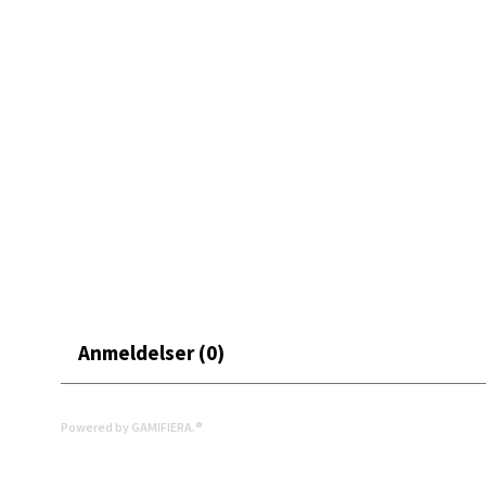
Åpent i
0 i bu
Mand
Skarvø
Åpent i
0 i bu
Mo i
Anmeldelser (0)
Fridtjo
Åpent i
Powered by GAMIFIERA.®
0 i bu