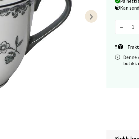
På nettl
Kan send
tiansand - Markens
arkens markensgate 25B, 4611 Kristiansand
 dag 09-18
Frakt
V
tikk
Denne v
butikk 
 - Linderud
Mogensøns vei 38, 0594 Oslo
 dag 10-21
V
tikk
e/Jæren - M44
Sjekk lev