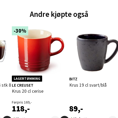
und - Thon Senter Moa
Andre kjøpte også
andsvegen 25, 6010 Ålesund
 dag 10-20
-30%
V
tikk
e - Moldetorget
 1, 6413 Molde
 dag 10-20
BITZ
V
LAGERTØMMING
tikk
Krus 19 cl svart/blå
LE CREUSET
Krus 20 cl cerise
Førpris 169,-
ik - Thon Senter Malmporten
118,-
89,-
gata 1, 8514 Narvik