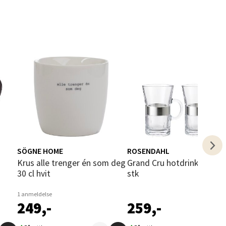
elg
SÖGNE HOME
ROSENDAHL
elg
Krus alle trenger én som deg
Grand Cru hotdrink 24 cl 2
30 cl hvit
stk
1 anmeldelse
249,-
259,-