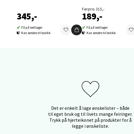
Førpris 315,-
Orka
345,-
189,-
Thon S
Få på nettlager
Få på nettlager
Åpent i
Kan sendes til butikk
Kan sendes til butikk
0 i bu
Sand
Brodtk
Åpent i
0 i bu
Det er enkelt å lage ønskelister – både
til eget bruk og til livets mange feiringer.
Trykk på hjerteikonet på produkter for å
Berg
legge i ønskeliste.