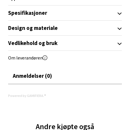
Oppdal - Aunasenteret
Spesifikasjoner
Aunasenteret, Sunndalsvegen 3, 7340 Oppdal
Design og materiale
Åpent i dag 10-18
0 i butikk
Vedlikehold og bruk
Velg
Om leverandøren
Anmeldelser (0)
Orkanger - Thon Senter Orkanger
Thon Senter Orkanger, Orkdalsveien 113, 7300
Powered by GAMIFIERA.®
Orkanger
Åpent i dag 09-18
0 i butikk
Andre kjøpte også