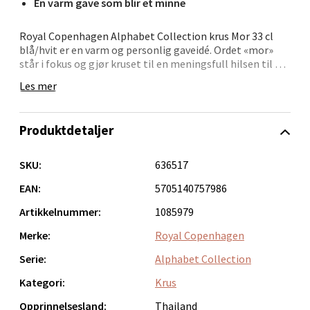
En varm gave som blir et minne
Bolagsgata 1, 8514 Narvik
Åpent i dag 10-18
Royal Copenhagen Alphabet Collection krus Mor 33 cl
0 i butikk
blå/hvit er en varm og personlig gaveidé. Ordet «mor»
står i fokus og gjør kruset til en meningsfull hilsen til en
som betyr alt.
Les mer
Velg
Med en kapasitet på 33 cl passer det perfekt til
morgenkaffen, ettermiddagsteen eller en rolig stund i
Produktdetaljer
sofaen. Det håndmalte uttrykket og den klassiske
blå/hvite dekoren gir et tidløst og gjenkjennelig preg. En
Bergen - Oasen Senter
gave som både gleder i øyeblikket og blir et varig minne.
SKU:
636517
Folke Bernadottes vei 52, 5147 Fyllingsdalen
• 33 cl kapasitet
EAN:
5705140757986
Åpent i dag 10-18
• «Mor» i håndmalt stil
Artikkelnummer:
1085979
• Blå/hvit dekor
0 i butikk
• Klassisk porselen
Merke:
Royal Copenhagen
• Perfekt gaveidé
Serie:
Alphabet Collection
Velg
Et krus som varmer – både i hånden og i hjertet.
Kategori:
Krus
Opprinnelsesland:
Thailand