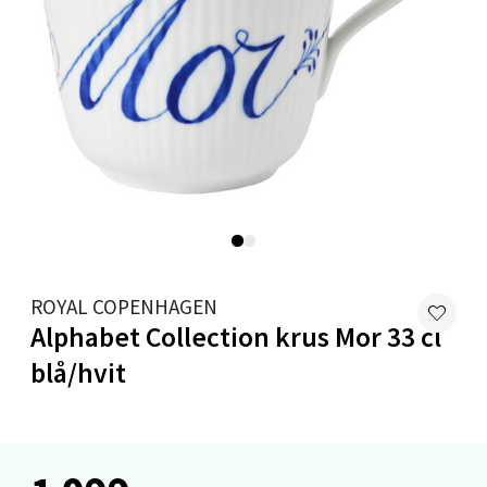
Moafjæra 14, 7606 Levanger
Åpent i dag 10-18
0 i butikk
Velg
Mandal - Alti Mandal
Skarvøyveien 55, 4517 Mandal
ROYAL COPENHAGEN
Åpent i dag 10-18
Alphabet Collection krus Mor 33 cl
0 i butikk
blå/hvit
Velg