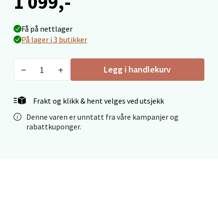
1 099,-
Mo i Rana - Thon Senter Mo i
Få på nettlager
Rana
På lager i 3 butikker
Fridtjof Nansensgate 22, 8622 Mo i Rana
Åpent i dag 10-18
Legg i handlekurv
0 i butikk
Frakt og klikk & hent velges ved utsjekk
Velg
Denne varen er unntatt fra våre kampanjer og
rabattkuponger.
Ålesund - Thon Senter Moa
Langelandsvegen 25, 6010 Ålesund
Åpent i dag 10-18
0 i butikk