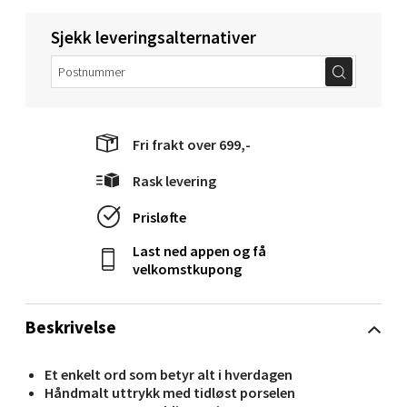
Velg
Sjekk leveringsalternativer
Molde - Moldetorget
Fri frakt over 699,-
Torget 1, 6413 Molde
Åpent i dag 10-18
Rask levering
0 i butikk
Prisløfte
Last ned appen og få
Velg
velkomstkupong
Beskrivelse
Narvik - Thon Senter
Et enkelt ord som betyr alt i hverdagen
Malmporten
Håndmalt uttrykk med tidløst porselen