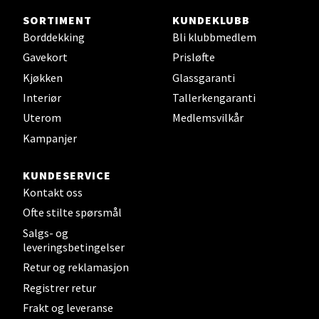
SORTIMENT
KUNDEKLUBB
Steinkjer - Thon Senter Steinkjer
Borddekking
Bli klubbmedlem
Gavekort
Prisløfte
Sjøfartsgata 2, 7714 Steinkjer
Kjøkken
Glassgaranti
Åpent i dag 10-18
Interiør
Tallerkengaranti
0 i butikk
Uterom
Medlemsvilkår
Kampanjer
Velg
KUNDESERVICE
Kontakt oss
Leirvik - Stord
Ofte stilte spørsmål
Salgs- og
leveringsbetingelser
Torgbakken 2, 5401 Stord
Åpent i dag 10-15
Retur og reklamasjon
Registrer retur
0 i butikk
Frakt og leveranse