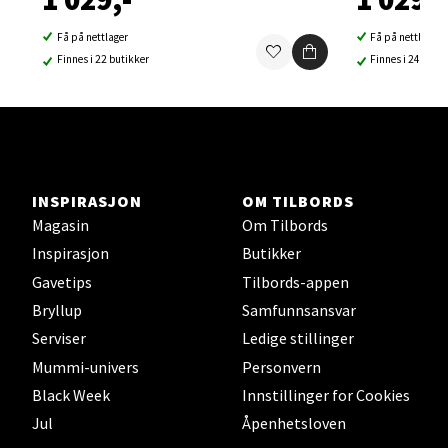
Ski Storsenter, Jernbanesvingen 6, 1400 Ski
Få på nettlager
Få på nettlager
Åpent i dag 10-19
Finnes i 22 butikker
Finnes i 24 buti
0 i butikk
Velg
INSPIRASJON
OM TILBORDS
Magasin
Om Tilbords
Sortland - Sortland Storsenter
Inspirasjon
Butikker
Gavetips
Tilbords-appen
Strangata 26, 8400 Sortland
Åpent i dag 10-16
Bryllup
Samfunnsansvar
Serviser
Ledige stillinger
0 i butikk
Mummi-univers
Personvern
Black Week
Innstillinger for Cookies
Velg
Jul
Åpenhetsloven