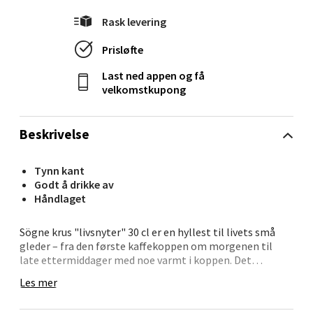
Rask levering
Molde - Moldetorget
Prisløfte
Torget 1, 6413 Molde
Last ned appen og få
Åpent i dag 10-20
velkomstkupong
5 i butikk
Beskrivelse
Velg
Tynn kant
Godt å drikke av
Håndlaget
Narvik - Thon Senter
Malmporten
Sögne krus "livsnyter" 30 cl er en hyllest til livets små
gleder – fra den første kaffekoppen om morgenen til
late ettermiddager med noe varmt i koppen. Det
Bolagsgata 1, 8514 Narvik
håndlagde kruset i hvitt porselen bærer teksten
Åpent i dag 10-20
Les mer
"livsnyter" i sort, og gir et personlig og avslappet
uttrykk til bordet.
4 i butikk