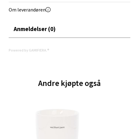
Åpent i dag 10-19
Om leverandøren
3 i butikk
Anmeldelser (0)
Velg
Powered by GAMIFIERA.®
Orkanger - Thon Senter Orkanger
Thon Senter Orkanger, Orkdalsveien 113, 7300
Andre kjøpte også
Orkanger
Åpent i dag 09-20
5 i butikk
Velg