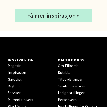
7 i butikk
Velg
Få mer inspirasjon »
Sortland - Sortland Storsenter
Strangata 26, 8400 Sortland
Åpent i dag 10-19
INSPIRASJON
OM TILBORDS
4 i butikk
Magasin
Om Tilbords
Inspirasjon
Butikker
Velg
Gavetips
Tilbords-appen
Bryllup
Samfunnsansvar
Serviser
Ledige stillinger
Steinkjer - Thon Senter Steinkjer
Mummi-univers
Personvern
Black Week
Innstillinger for Cookies