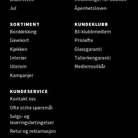
Sjøfartsgata 2, 7714 Steinkjer
Jul
Åpenhetsloven
Åpent i dag 10-20
6 i butikk
SORTIMENT
KUNDEKLUBB
Borddekking
Bli klubbmedlem
Velg
Gavekort
Prisløfte
Kjøkken
Glassgaranti
Interiør
Tallerkengaranti
Leirvik - Stord
Uterom
Medlemsvilkår
Kampanjer
Torgbakken 2, 5401 Stord
Åpent i dag 10-17
KUNDESERVICE
4 i butikk
Kontakt oss
Ofte stilte spørsmål
Velg
Salgs- og
leveringsbetingelser
Retur og reklamasjon