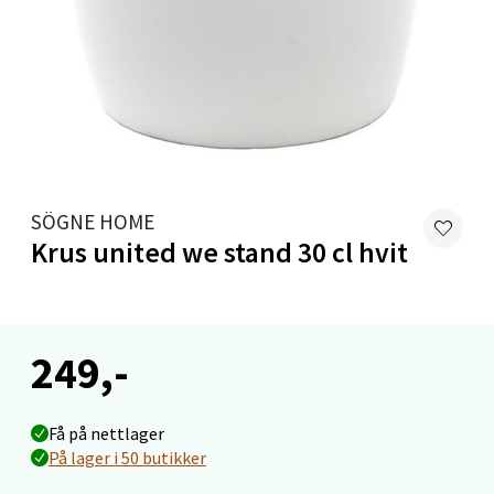
Velg
Levanger - Magneten
Moafjæra 14, 7606 Levanger
SÖGNE HOME
Åpent i dag 10-20
Krus united we stand 30 cl hvit
8 i butikk
Velg
249,-
Få på nettlager
Mandal - Alti Mandal
På lager i 50 butikker
Skarvøyveien 55, 4517 Mandal