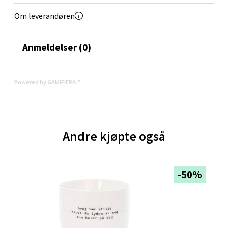
Åpent i dag 10-21
Om leverandøren
4 i butikk
Anmeldelser (0)
Velg
Powered by GAMIFIERA.®
Oppdal - Aunasenteret
Aunasenteret, Sunndalsvegen 3, 7340 Oppdal
Andre kjøpte også
Åpent i dag 10-19
4 i butikk
-50%
Velg