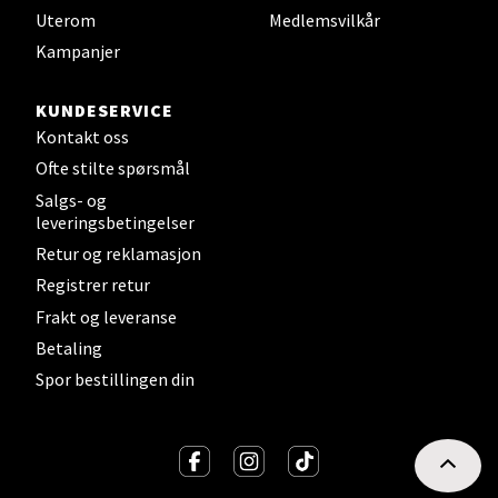
Strangata 26, 8400 Sortland
Uterom
Medlemsvilkår
Åpent i dag 10-19
Kampanjer
6 i butikk
KUNDESERVICE
Velg
Kontakt oss
Ofte stilte spørsmål
Salgs- og
leveringsbetingelser
Steinkjer - Thon Senter Steinkjer
Retur og reklamasjon
Registrer retur
Sjøfartsgata 2, 7714 Steinkjer
Åpent i dag 10-20
Frakt og leveranse
Betaling
9 i butikk
Spor bestillingen din
Velg