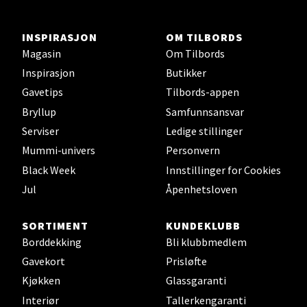
1 i butikk
INSPIRASJON
OM TILBORDS
Velg
Magasin
Om Tilbords
Inspirasjon
Butikker
Gavetips
Tilbords-appen
Ski - Thon Senter Ski
Bryllup
Samfunnsansvar
Serviser
Ledige stillinger
Ski Storsenter, Jernbanesvingen 6, 1400 Ski
Mummi-univers
Personvern
Åpent i dag 10-21
Black Week
Innstillinger for Cookies
0 i butikk
Jul
Åpenhetsloven
Velg
SORTIMENT
KUNDEKLUBB
Borddekking
Bli klubbmedlem
Gavekort
Prisløfte
Sortland - Sortland Storsenter
Kjøkken
Glassgaranti
Interiør
Tallerkengaranti