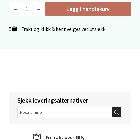
Åpent i dag 10-20
Legg i handlekurv
5 i butikk
Frakt og klikk & hent velges ved utsjekk
Velg
Mo i Rana - Thon Senter Mo i
Rana
Fridtjof Nansensgate 22, 8622 Mo i Rana
Åpent i dag 09-19
Sjekk leveringsalternativer
5 i butikk
Velg
Fri frakt over 699,-