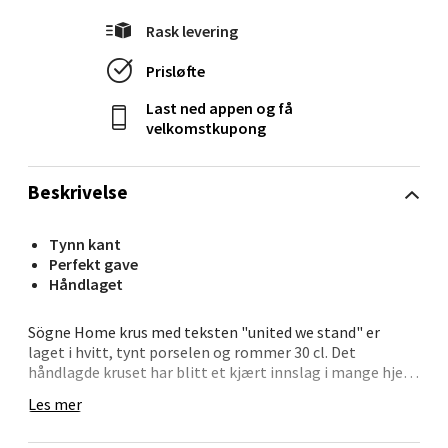
Rask levering
Ålesund - Thon Senter Moa
Prisløfte
Langelandsvegen 25, 6010 Ålesund
Last ned appen og få
Åpent i dag 10-20
velkomstkupong
3 i butikk
Beskrivelse
Velg
Tynn kant
Perfekt gave
Håndlaget
Molde - Moldetorget
Sögne Home krus med teksten "united we stand" er
Torget 1, 6413 Molde
laget i hvitt, tynt porselen og rommer 30 cl. Det
Åpent i dag 10-20
håndlagde kruset har blitt et kjært innslag i mange hjem
takket være den gode hanken og det tidløse uttrykket.
0 i butikk
Les mer
Med flere størrelser og budskap å velge mellom, har