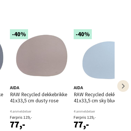
elg
-40%
-40%
elg
AIDA
AIDA
RAW Recycled dekkebrikke
RAW Recycled dekkebrikke
41x33,5 cm dusty rose
41x33,5 cm sky blue
4 anmeldelser
4 anmeldelser
Førpris 129,-
Førpris 129,-
77,-
77,-
elg