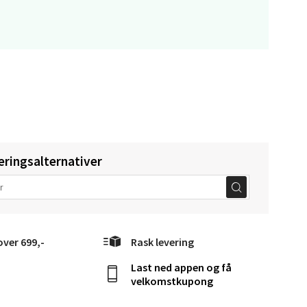
elg
eringsalternativer
elg
over 699,-
Rask levering
Last ned appen og få
velkomstkupong