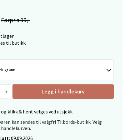
elg
-
Førpris 99,-
ttlager
es til butikk
rk grønn
Vel
g
Legg i handlekurv
 og klikk & hent velges ved utsjekk
aren kan sendes til valgfri Tilbords-butikk. Velg
i handlekurven.
elg
lutt:
09.09.2026