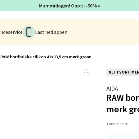
Mummidagen! Opptil -50% »
tiansand - Markens
arkens markensgate 25B, 4611 Kristiansand
 dag 10-17
ndeservice
Last ned appen
V
tikk
RAW bordbrikke silikon 41x33,5 cm mørk grønn
 - Linderud
NETTSORTIME
Mogensøns vei 38, 0594 Oslo
 dag 10-19
AIDA
V
RAW bord
tikk
mørk gr
e/Jæren - M44
1 anmeldelse
veien 2, 4340 Bryne