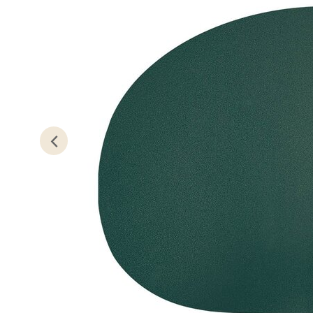
Åpent i
0 i bu
Stav
Madl
Madlak
Åpent i
0 i bu
Leva
Moafjæ
Åpent i
0 i bu