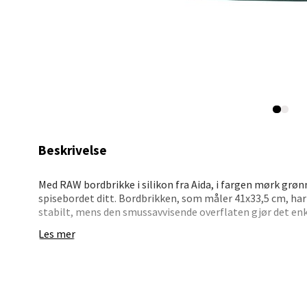
Mand
Skarvø
Åpent i
0 i bu
Beskrivelse
Mo i
Med RAW bordbrikke i silikon fra Aida, i fargen mørk grønn
spisebordet ditt. Bordbrikken, som måler 41x33,5 cm, har 
Fridtjo
stabilt, mens den smussavvisende overflaten gjør det enk
Åpent i
Les mer
Det solide silikonmaterialet tåler daglig bruk og beskytt
0 i bu
samtidig som fargen tilfører et elegant preg til borddek
bare tørk av med en fuktig klut ved søl. Dette gjør den til 
som ønsker en bordbrikke som holder seg pen i lang tid.
Åles