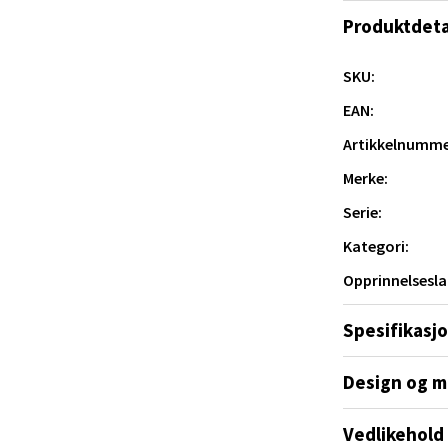
tstandsdyktige mot riper og slitasje, og de
nsfarget stil eller blande ulike nyanser for et
Produktdeta
andsvegen 25, 6010 Ålesund
 dag 10-18
V
SKU:
tikk
EAN:
Artikkelnumme
e - Moldetorget
Merke:
Serie:
 1, 6413 Molde
 dag 10-18
Kategori:
V
tikk
Opprinnelsesla
Spesifikasj
ik - Thon Senter Malmporten
Design og m
gata 1, 8514 Narvik
 dag 10-18
Vedlikehold
V