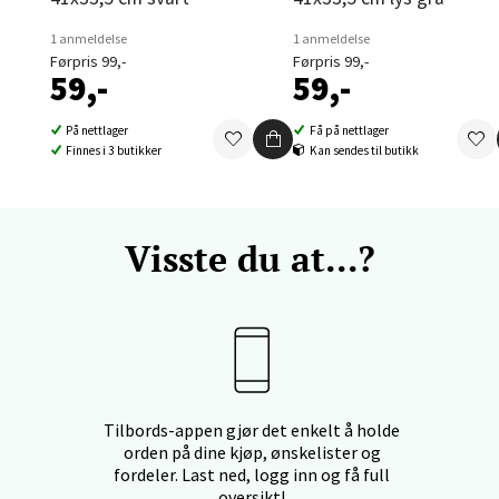
land - Sortland Storsenter
1 anmeldelse
1 anmeldelse
ata 26, 8400 Sortland
Førpris 99,-
Førpris 99,-
59,-
59,-
 dag 10-16
V
tikk
På nettlager
Få på nettlager
Finnes i 3 butikker
Kan sendes til butikk
nkjer - Thon Senter Steinkjer
Visste du at...?
sgata 2, 7714 Steinkjer
 dag 10-18
V
tikk
ik - Stord
Tilbords-appen gjør det enkelt å holde
orden på dine kjøp, ønskelister og
kken 2, 5401 Stord
fordeler. Last ned, logg inn og få full
 dag 10-15
oversikt!