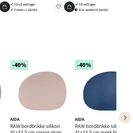
Få på nettlager
På nettlager
Finnes i 1 butikk
Kan sendes til butikk
elg
-40%
-40%
elg
AIDA
AIDA
RAW bordbrikke silikon
RAW bordbrikke silikon
41x33,5 cm spring plum
41x33,5 cm mørk blå