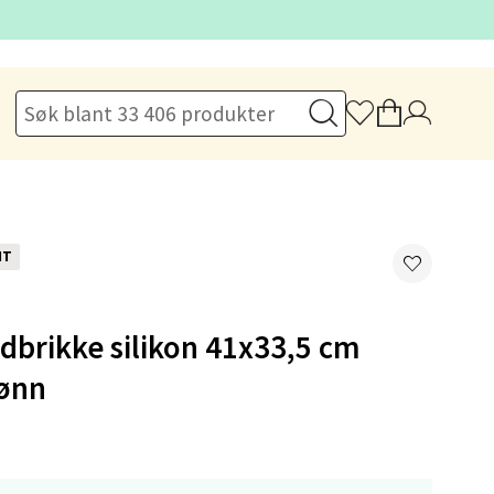
elg
NT
elg
brikke silikon 41x33,5 cm
ønn