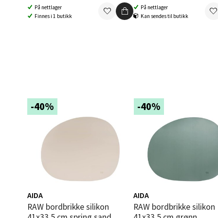
0 i bu
På nettlager
På nettlager
Finnes i 1 butikk
Kan sendes til butikk
Tron
Falken
Åpent i
0 i bu
-40%
-40%
Ski 
Ski Sto
Åpent i
0 i bu
AIDA
AIDA
RAW bordbrikke silikon
RAW bordbrikke silikon
41x33,5 cm spring sand
41x33,5 cm grønn