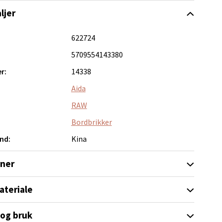
ljer
elg
622724
5709554143380
r:
14338
Aida
RAW
Bordbrikker
elg
nd:
Kina
oner
ateriale
 og bruk
elg