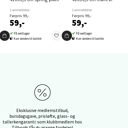
1 anmeldelse
1 anmeldelse
Førpris 99,-
Førpris 99,-
59,-
59,-
elg
På nettlager
På nettlager
Kan sendes til butikk
Kan sendes til butikk
elg
Eksklusive medlemstilbud,
bursdagsgave, prisløfte, glass- og
tallerkengaranti: som klubbmedlem hos
Tilbords får du mange fordeler!