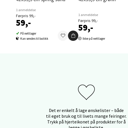
Sort
1 anmeldelse
Strang
1 anmeldelse
Førpris 99,-
59,-
Førpris 99,-
Åpent i
59,-
0 i bu
På nettlager
Kan sendes til butikk
Ikke på nettlager
Stei
Sjøfart
Åpent i
0 i bu
Leirv
Det er enkelt å lage ønskelister – både
til eget bruk og til livets mange feiringer.
Torgba
Trykk på hjerteikonet på produkter for å
Åpent i
legge i ønskeliste.