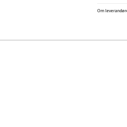
tikk
Om leverandør
en - Oasen Senter
ernadottes vei 52, 5147 Fyllingsdalen
 dag 10-18
V
tikk
al - Aunasenteret
nteret, Sunndalsvegen 3, 7340 Oppdal
 dag 10-18
V
tikk