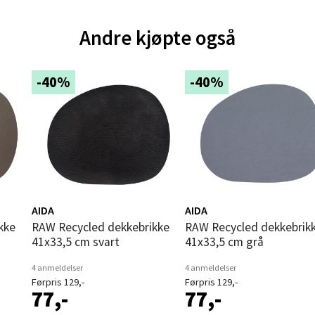
nger - Thon Senter Orkanger
enter Orkanger, Orkdalsveien 113, 7300 Orkanger
Andre kjøpte også
 dag 09-18
V
tikk
-40%
-40%
vika - Thon Senter Sandvika
orbsgate 7, 1338 Sandvika
 dag 09-19
V
tikk
AIDA
AIDA
RAW Recycled dekkebrikke
RAW Recycled dekkebrikke
41x33,5 cm svart
41x33,5 cm grå
en - Thon Senter Sartor
4 anmeldelser
4 anmeldelser
Førpris 129,-
Førpris 129,-
vegen 12, 5353 Straume
77,-
77,-
 dag 10-18
V