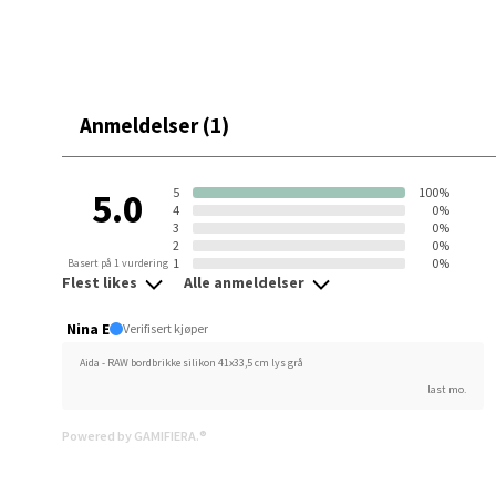
0 i bu
Berg
Anmeldelser (1)
Folke B
Åpent i
5
100%
5.0
0 i bu
4
0%
3
0%
2
0%
1
0%
Basert på 1 vurdering
Flest likes
Alle anmeldelser
Oppd
Nina E
Verifisert kjøper
Aunase
Aida - RAW bordbrikke silikon 41x33,5 cm lys grå
Åpent i
last mo.
0 i bu
Powered by GAMIFIERA.®