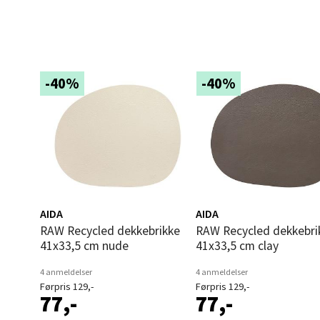
Orka
Thon S
Åpent i
0 i bu
-40%
-40%
Sand
Brodtk
Åpent i
0 i bu
AIDA
AIDA
RAW Recycled dekkebrikke
RAW Recycled dekkebrikke
41x33,5 cm nude
41x33,5 cm clay
Berg
4 anmeldelser
4 anmeldelser
Førpris 129,-
Førpris 129,-
Sartor
77,-
77,-
Åpent i