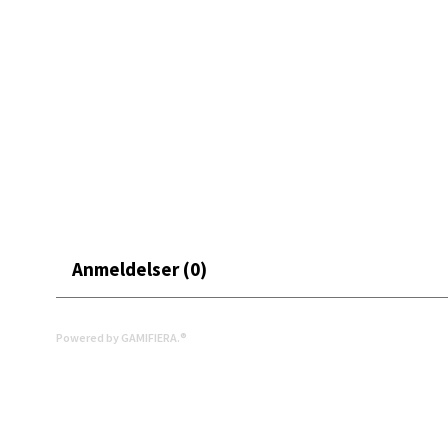
Moafjæ
Åpent i
0 i bu
Mand
Skarvø
Åpent i
0 i bu
Anmeldelser (0)
Mo i
Powered by GAMIFIERA.®
Fridtjo
Åpent i
0 i bu