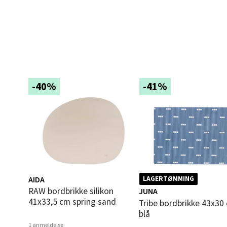
Bolags
Åpent i
0 i bu
Berg
-40%
-41%
Folke B
Åpent i
0 i bu
Oppd
AIDA
LAGERTØMMING
Aunase
RAW bordbrikke silikon
JUNA
Åpent i
41x33,5 cm spring sand
Tribe bordbrikke 43x30 cm
blå
0 i bu
1 anmeldelse