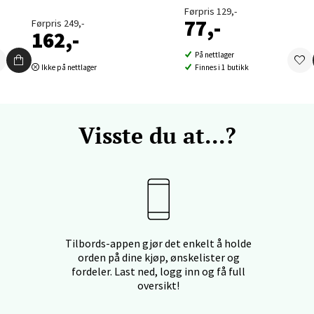
Førpris 129,-
77,-
Førpris 249,-
162,-
nger - Thon Senter Orkanger
På nettlager
Ikke på nettlager
Finnes i 1 butikk
enter Orkanger, Orkdalsveien 113, 7300 Orkanger
 dag 09-20
V
tikk
Visste du at...?
vika - Thon Senter Sandvika
orbsgate 7, 1338 Sandvika
 dag 10-21
V
tikk
Tilbords-appen gjør det enkelt å holde
orden på dine kjøp, ønskelister og
fordeler. Last ned, logg inn og få full
oversikt!
en - Thon Senter Sartor