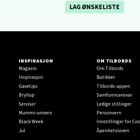
Sartor
LAG ØNSKELISTE
Åpent i
0 i bu
Tron
INSPIRASJON
OM TILBORDS
Falken
Magasin
Om Tilbords
Åpent i
Inspirasjon
Butikker
0 i bu
Gavetips
Tilbords-appen
Bryllup
Samfunnsansvar
Serviser
Ledige stillinger
Ski 
Mummi-univers
Personvern
Ski Sto
Black Week
Innstillinger for Co
Åpent i
Jul
Åpenhetsloven
0 i bu