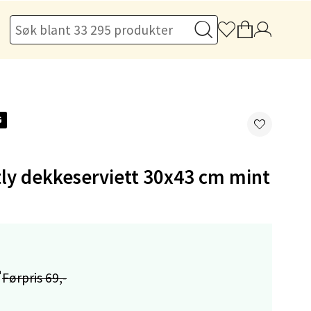
elg
G
ly dekkeserviett 30x43 cm mint
elg
-
Førpris 69,-
elg