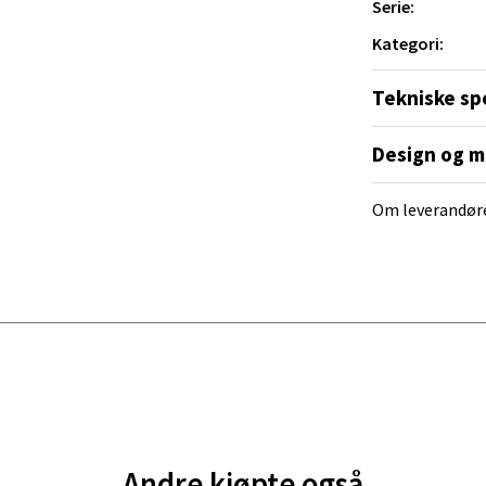
ra 14, 7606 Levanger
Serie:
 dag 10-20
V
Kategori:
tikk
Tekniske sp
al - Alti Mandal
Design og m
yveien 55, 4517 Mandal
Om leverandør
 dag 10-20
V
tikk
 Rana - Thon Senter Mo i Rana
f Nansensgate 22, 8622 Mo i Rana
 dag 09-19
V
tikk
Andre kjøpte også