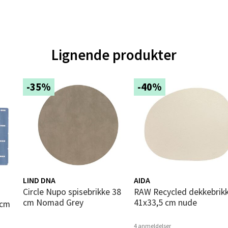
gata 1, 8514 Narvik
 dag 10-20
V
tikk
Lignende produkter
en - Oasen Senter
-35%
-40%
ernadottes vei 52, 5147 Fyllingsdalen
 dag 10-21
V
tikk
al - Aunasenteret
LIND DNA
AIDA
nteret, Sunndalsvegen 3, 7340 Oppdal
Circle Nupo spisebrikke 38
RAW Recycled dekkebrikke
 dag 10-19
cm Nomad Grey
41x33,5 cm nude
V
tikk
4 anmeldelser