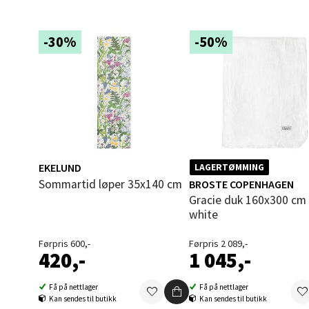
Åles
-30%
-50%
Langel
Åpent i
0 i bu
Mold
EKELUND
LAGERTØMMING
Sommartid løper 35x140 cm
BROSTE COPENHAGEN
Torget
Gracie duk 160x300 cm pure
Åpent i
white
0 i bu
Førpris 600,-
Førpris 2 089,-
420,-
1 045,-
Narv
Få på nettlager
Få på nettlager
Kan sendes til butikk
Kan sendes til butikk