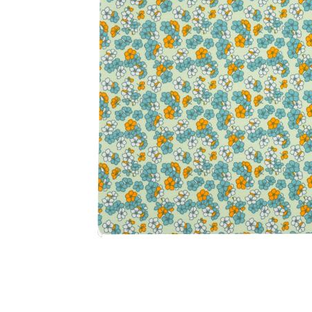
0 i bu
Kris
Lillem
Åpent i
0 i bu
Oslo
Erich 
Åpent i
0 i bu