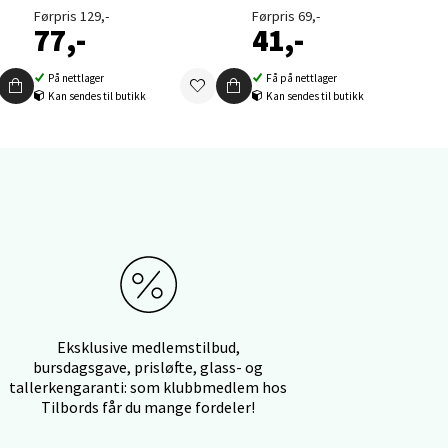
Førpris 129,-
Førpris 69,-
77,-
41,-
På nettlager
Få på nettlager
Kan sendes til butikk
Kan sendes til butikk
elg
elg
Eksklusive medlemstilbud,
bursdagsgave, prisløfte, glass- og
tallerkengaranti: som klubbmedlem hos
Tilbords får du mange fordeler!