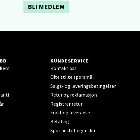
BLI MEDLEM
elg
BB
KUNDESERVICE
dlem
Kontakt oss
elg
Ofte stilte spørsmål
Salgs- og leveringsbetingelser
anti
Retur og reklamasjon
år
Registrer retur
Frakt og leveranse
Betaling
Spor bestillingen din
elg