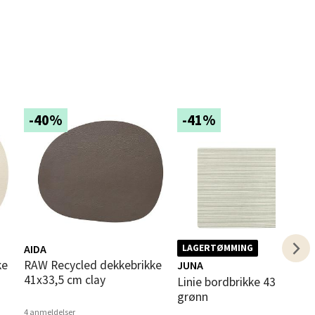
elg
-40%
-41%
elg
AIDA
LAGERTØMMING
RAW Recycled dekkebrikke
JUNA
41x33,5 cm clay
Linie bordbrikke 43x30 cm lys
elg
grønn
4 anmeldelser