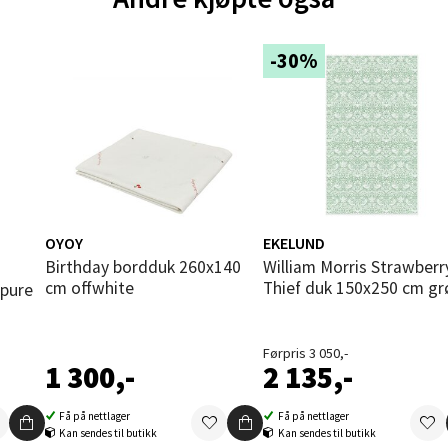
und - Thon Senter Moa
-30%
andsvegen 25, 6010 Ålesund
 dag 10-20
V
tikk
e - Moldetorget
OYOY
EKELUND
Birthday bordduk 260x140
William Morris Strawberry
 1, 6413 Molde
cm offwhite
Thief duk 150x250 cm g
 dag 10-20
V
tikk
Førpris 3 050,-
1 300,-
2 135,-
ik - Thon Senter Malmporten
Få på nettlager
Få på nettlager
Kan sendes til butikk
Kan sendes til butikk