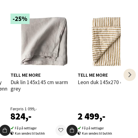
-25%
elg
TELL ME MORE
TELL ME MORE
Duk lin 145x145 cm warm
Leon duk 145x270 cm spic
rønn
grey
elg
Førpris 1 099,-
824,-
2 499,-
Få på nettlager
Få på nettlager
Kan sendes til butikk
Kan sendes til butikk