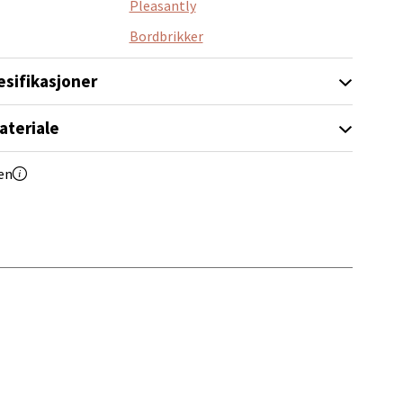
Pleasantly
elg
Bordbrikker
esifikasjoner
ateriale
en
elg
elg