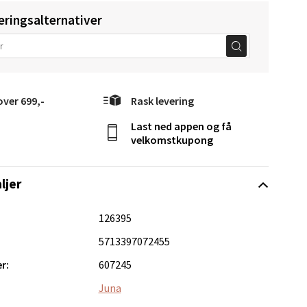
eringsalternativer
elg
over 699,-
Rask levering
Last ned appen og få
velkomstkupong
ljer
Vel
g
126395
5713397072455
r:
607245
Juna