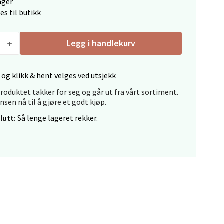
ager
es til butikk
Legg i handlekurv
 og klikk & hent velges ved utsjekk
elg
roduktet takker for seg og går ut fra vårt sortiment.
ansen nå til å gjøre et godt kjøp.
lutt:
Så lenge lageret rekker.
elg