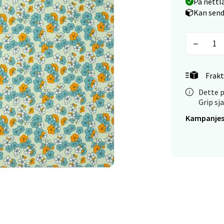
På nettl
tikk
Kan send
tiansand - Markens
arkens markensgate 25B, 4611 Kristiansand
Frakt
 dag 09-18
V
Dette p
tikk
Grip sj
Kampanjes
 - Linderud
Mogensøns vei 38, 0594 Oslo
 dag 10-21
V
tikk