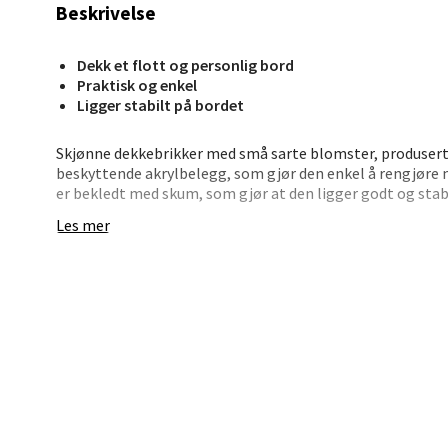
Bryn
Beskrivelse
Jupiter
Dekk et flott og personlig bord
Åpent i
Praktisk og enkel
Ligger stabilt på bordet
0 i bu
Skjønne dekkebrikker med små sarte blomster, produser
beskyttende akrylbelegg, som gjør den enkel å rengjøre m
Stav
er bekledt med skum, som gjør at den ligger godt og stab
Madl
Les mer
Madlak
Åpent i
0 i bu
Leva