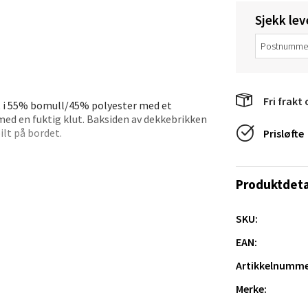
e/Jæren - M44
Sjekk lev
veien 2, 4340 Bryne
 dag 10-20
V
tikk
Fri frakt 
t i 55% bomull/45% polyester med et
ed en fuktig klut. Baksiden av dekkebrikken
anger og Sandnes - Thon Senter
ilt på bordet.
Prisløfte
a
Produktdeta
rossen nr 9, 4042 Stavanger
 dag 10-20
SKU:
tikk
EAN:
Artikkelnumme
nger - Magneten
Merke: