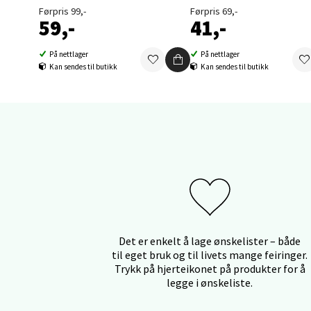
Førpris 99,-
Førpris 69,-
59,-
41,-
Orka
På nettlager
På nettlager
Kan sendes til butikk
Kan sendes til butikk
Thon S
Åpent i
0 i bu
Sand
Brodtk
Åpent i
0 i bu
Det er enkelt å lage ønskelister – både
til eget bruk og til livets mange feiringer.
Trykk på hjerteikonet på produkter for å
legge i ønskeliste.
Berg