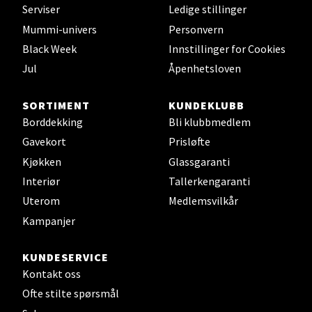
Serviser
Ledige stillinger
Velg
Mummi-univers
Personvern
Black Week
Innstillinger for Cookies
Jul
Åpenhetsloven
Leirvik - Stord
SORTIMENT
KUNDEKLUBB
Torgbakken 2, 5401 Stord
Borddekking
Bli klubbmedlem
Åpent i dag 10-17
Gavekort
Prisløfte
0 i butikk
Kjøkken
Glassgaranti
Interiør
Tallerkengaranti
Velg
Uterom
Medlemsvilkår
Kampanjer
Oslo - Thon Senter Storo
KUNDESERVICE
Kontakt oss
Vitaminveien 7 - 9, 0485 Oslo
Ofte stilte spørsmål
Åpent i dag 10-21