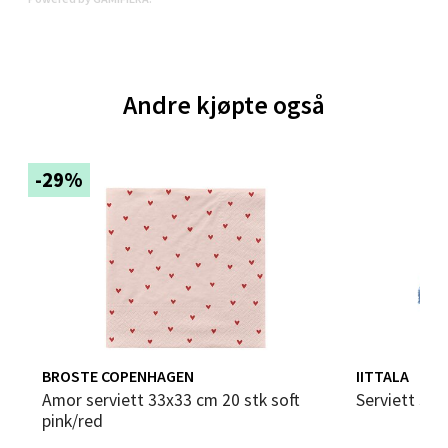
0 i butikk
Velg
Andre kjøpte også
-29%
Bergen - Thon Senter Sartor
Sartorvegen 12, 5353 Straume
Åpent i dag 10-21
0 i butikk
Velg
BROSTE COPENHAGEN
IITTALA
Amor serviett 33x33 cm 20 stk soft
Serviett 33
pink/red
Trondheim - Sirkus Shopping