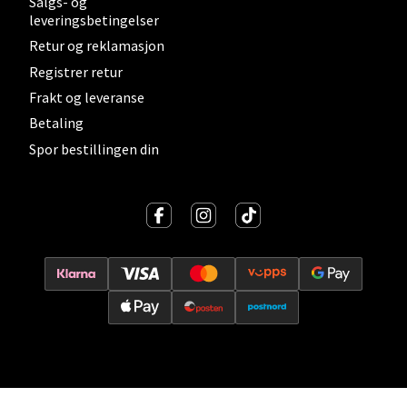
Salgs- og
leveringsbetingelser
0 i butikk
Retur og reklamasjon
Registrer retur
Velg
Frakt og leveranse
Betaling
Spor bestillingen din
Lillehammer - Strandtorget
Strandtorget, 2609 Lillehammer
Åpent i dag 09-20
0 i butikk
Velg
Strømmen - Thon Senter Strømmen