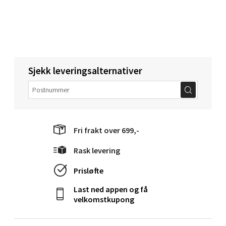
Torget 1, 6413 Molde
Åpent i dag 10-20
0 i butikk
Velg
Sjekk leveringsalternativer
Narvik - Thon Senter Malmporten
Fri frakt over 699,-
Bolagsgata 1, 8514 Narvik
Rask levering
Åpent i dag 10-20
0 i butikk
Prisløfte
Last ned appen og få
Velg
velkomstkupong