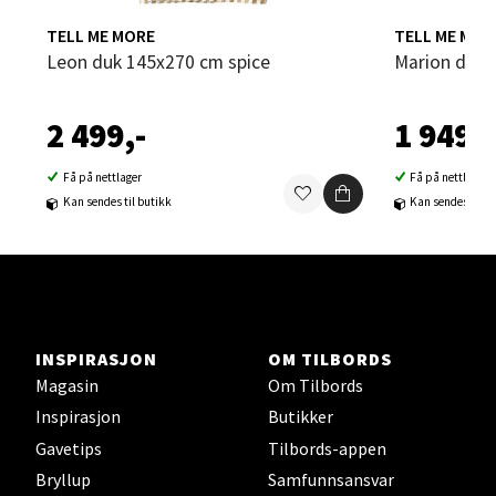
TELL ME MORE
TELL ME MOR
Sortland - Sortland Storsenter
Leon duk 145x270 cm spice
Marion duk
Strangata 26, 8400 Sortland
2 499,-
1 949,-
Åpent i dag 10-19
0 i butikk
Få på nettlager
Få på nettlager
Kan sendes til butikk
Kan sendes til b
Velg
Steinkjer - Thon Senter Steinkjer
INSPIRASJON
OM TILBORDS
Magasin
Om Tilbords
Sjøfartsgata 2, 7714 Steinkjer
Åpent i dag 10-20
Inspirasjon
Butikker
Gavetips
Tilbords-appen
0 i butikk
Bryllup
Samfunnsansvar