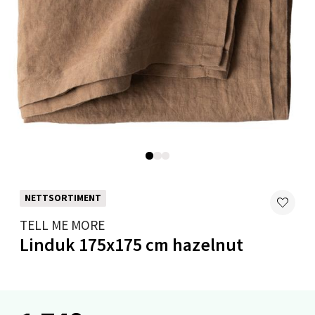
Velg
Mandal - Alti Mandal
Skarvøyveien 55, 4517 Mandal
Åpent i dag 10-20
0 i butikk
Velg
NETTSORTIMENT
TELL ME MORE
Linduk 175x175 cm hazelnut
Mo i Rana - Thon Senter Mo i Rana
Fridtjof Nansensgate 22, 8622 Mo i Rana
Åpent i dag 09-19