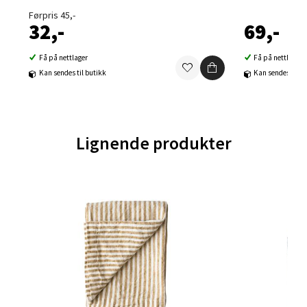
Førpris 45,-
32,-
69,-
Falkenborgveien 5, 7044 Trondheim
Åpent i dag 09-21
Få på nettlager
Få på nettlager
0 i butikk
Kan sendes til butikk
Kan sendes til b
Velg
Lignende produkter
Ski - Thon Senter Ski
Ski Storsenter, Jernbanesvingen 6, 1400 Ski
Åpent i dag 10-21
0 i butikk
Velg