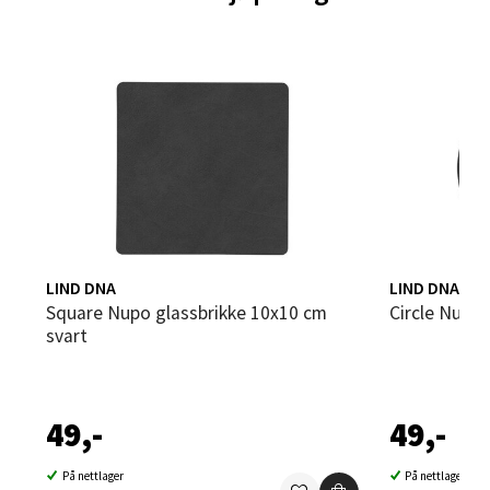
0 i butikk
Velg
Steinkjer - Thon Senter Steinkjer
Sjøfartsgata 2, 7714 Steinkjer
Åpent i dag 10-20
LIND DNA
LIND DNA
0 i butikk
Square Nupo glassbrikke 10x10 cm
Circle Nupo
svart
Velg
49,-
49,-
Leirvik - Stord
På nettlager
På nettlager