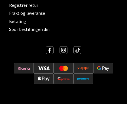
Registrer retur
0 i butikk
Frakt og leveranse
Velg
Betaling
Spor bestillingen din
Kristiansand - Thon
Sørlandssenteret
Barstølveien 31, 4636 Kristiansand
Åpent i dag 10-21
0 i butikk
Velg