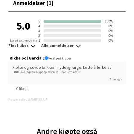
Anmeldelser (1)
Velg
5
100%
5.0
4
0%
3
0%
Ski - Thon Senter Ski
2
0%
1
0%
Basert på 1 vurdering
Flest likes
Alle anmeldelser
Ski Storsenter, Jernbanesvingen 6, 1400 Ski
Åpent i dag 10-21
Rikke Sol Garcia E
Verifisert kjøper
0 i butikk
Flotte og solide brikker i nydelig farge. Lette å tørke av
LIND DNA - Square Nupo spisebrikke L 35x45 cm natur
2 mo. ago
Velg
0 likes
Powered by GAMIFIERA.®
Sortland - Sortland Storsenter
Strangata 26, 8400 Sortland
Andre kjøpte også
Åpent i dag 10-19