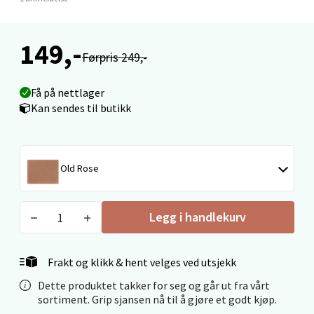
Velg
149,-
Førpris 249,-
Narvik - Thon Senter Malmporten
Få på nettlager
Bolagsgata 1, 8514 Narvik
Kan sendes til butikk
Åpent i dag 10-20
0 i butikk
Old Rose
Velg
Legg i handlekurv
Bergen - Oasen Senter
Frakt og klikk & hent velges ved utsjekk
Folke Bernadottes vei 52, 5147 Fyllingsdalen
Dette produktet takker for seg og går ut fra vårt
Åpent i dag 10-21
sortiment. Grip sjansen nå til å gjøre et godt kjøp.