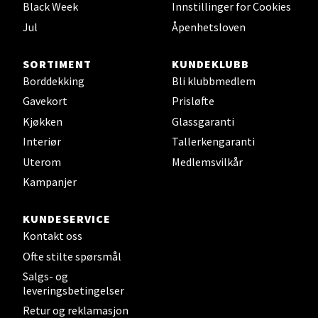
Black Week
Innstillinger for Cookies
Velg
Jul
Åpenhetsloven
SORTIMENT
KUNDEKLUBB
Sunndalsøra - Alti Sunndal
Borddekking
Bli klubbmedlem
Gavekort
Prisløfte
Alti Sunndal, Sunndalsveien 17, 6600 Sunndalsøra
Kjøkken
Glassgaranti
Åpent i dag 10-19
Interiør
Tallerkengaranti
0 i butikk
Uterom
Medlemsvilkår
Kampanjer
Velg
KUNDESERVICE
Kontakt oss
Jessheim - Thon Senter Jessheim
Ofte stilte spørsmål
Salgs- og
leveringsbetingelser
Storgata 6, 2050 Jessheim
Åpent i dag 10-21
Retur og reklamasjon