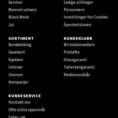
Serviser
Ledige stillinger
Velg
Mummi-univers
Personvern
Black Week
Innstillinger for Cookies
Jul
Åpenhetsloven
Leirvik - Stord
SORTIMENT
KUNDEKLUBB
Torgbakken 2, 5401 Stord
Borddekking
Bli klubbmedlem
Åpent i dag 10-15
Gavekort
Prisløfte
0 i butikk
Kjøkken
Glassgaranti
Interiør
Tallerkengaranti
Velg
Uterom
Medlemsvilkår
Kampanjer
KUNDESERVICE
Oslo - Thon Senter Storo
Kontakt oss
Vitaminveien 7 - 9, 0485 Oslo
Ofte stilte spørsmål
Åpent i dag 10-19
Salgs- og