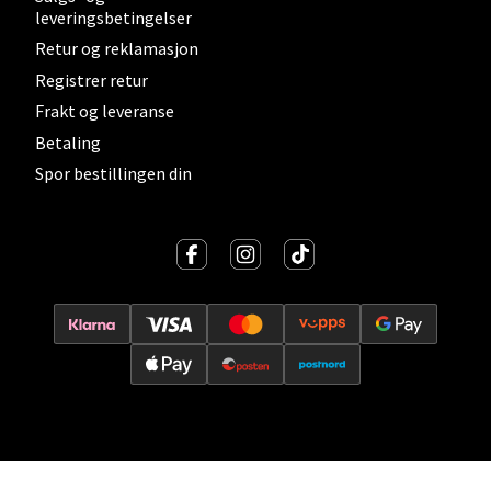
leveringsbetingelser
0 i butikk
Retur og reklamasjon
Registrer retur
Velg
Frakt og leveranse
Betaling
Spor bestillingen din
Lillehammer - Strandtorget
Strandtorget, 2609 Lillehammer
Åpent i dag 09-18
0 i butikk
Velg
Strømmen - Thon Senter Strømmen