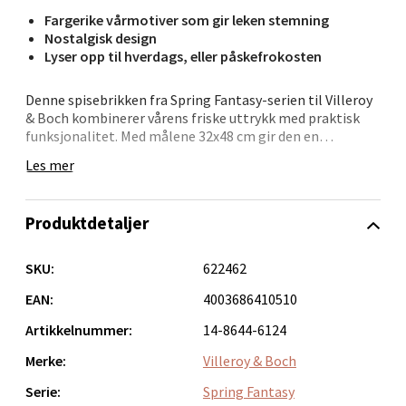
Fargerike vårmotiver som gir leken stemning
Bergen - Oasen Senter
Nostalgisk design
Lyser opp til hverdags, eller påskefrokosten
Folke Bernadottes vei 52, 5147 Fyllingsdalen
Åpent i dag 10-18
Denne spisebrikken fra Spring Fantasy-serien til Villeroy
& Boch kombinerer vårens friske uttrykk med praktisk
0 i butikk
funksjonalitet. Med målene 32x48 cm gir den en
dekorativ ramme til tallerkener og glass, samtidig som
Les mer
den beskytter bordet.
Velg
Motivet viser en blomstereng i vakre vårfarger, inspirert
Produktdetaljer
av naturens første tegn på at vinteren slipper taket. De
delikate detaljene og fargenyansene skaper en varm og
Oppdal - Aunasenteret
innbydende stemning som passer perfekt til
SKU:
622462
påskefrokosten eller vårens selskaper.
EAN:
4003686410510
Aunasenteret, Sunndalsvegen 3, 7340 Oppdal
Spring Fantasy-kolleksjonen er kjent for sine detaljerte
Åpent i dag 10-18
Artikkelnummer:
14-8644-6124
mønstre med påskesymboler og vårmotiver, noe som gir
spisebrikken et nostalgisk og tidløst preg. Den kan fint
0 i butikk
Merke:
Villeroy & Boch
kombineres med serviset og dekorasjonene fra samme
serie for en helhetlig borddekking.
Serie:
Spring Fantasy