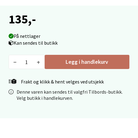
0 i butikk
135,-
Velg
På nettlager
Kan sendes til butikk
Ålesund - Thon Senter Moa
Legg i handlekurv
Langelandsvegen 25, 6010 Ålesund
Åpent i dag 10-18
Frakt og klikk & hent velges ved utsjekk
0 i butikk
Denne varen kan sendes til valgfri Tilbords-butikk.
Velg butikk i handlekurven.
Velg
Molde - Moldetorget