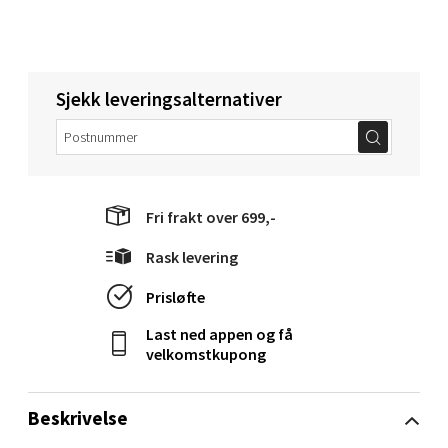
Torget 1, 6413 Molde
Åpent i dag 10-18
0 i butikk
Sjekk leveringsalternativer
Velg
Fri frakt over 699,-
Narvik - Thon Senter Malmporten
Rask levering
Bolagsgata 1, 8514 Narvik
Prisløfte
Åpent i dag 10-18
0 i butikk
Last ned appen og få
velkomstkupong
Velg
Beskrivelse