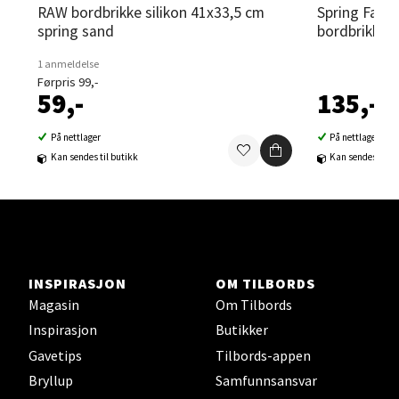
RAW bordbrikke silikon 41x33,5 cm
Spring Fantasy New Flowers
spring sand
bordbrikke 
Sortland - Sortland Storsenter
1 anmeldelse
Førpris 99,-
Strangata 26, 8400 Sortland
59,-
135,-
Åpent i dag 10-16
0 i butikk
På nettlager
På nettlager
Kan sendes til butikk
Kan sendes til b
Velg
Steinkjer - Thon Senter Steinkjer
INSPIRASJON
OM TILBORDS
Magasin
Om Tilbords
Sjøfartsgata 2, 7714 Steinkjer
Inspirasjon
Butikker
Åpent i dag 10-18
Gavetips
Tilbords-appen
0 i butikk
Bryllup
Samfunnsansvar