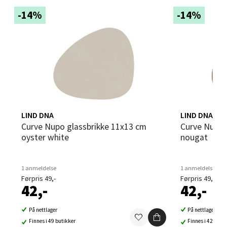
-14%
-14%
Velg
Leirvik - Stord
Torgbakken 2, 5401 Stord
Åpent i dag 10-17
LIND DNA
LIND DNA
0 i butikk
Curve Nupo glassbrikke 11x13 cm
Curve Nupo glassbrikke 11x13 cm
oyster white
nougat
Velg
1 anmeldelse
1 anmeldelse
Førpris 49,-
Førpris 49,-
42,-
42,-
Oslo - Thon Senter Storo
På nettlager
På nettlager
Vitaminveien 7 - 9, 0485 Oslo
Finnes i 49 butikker
Finnes i 42 buti