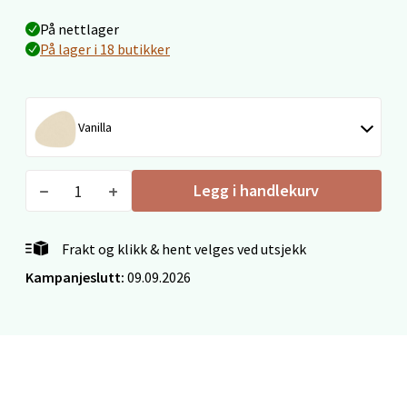
Torget 1, 6413 Molde
Åpent i dag 10-20
På nettlager
På lager i 18 butikker
0 i butikk
Velg
Vanilla
Legg i handlekurv
Narvik - Thon Senter
Malmporten
Frakt og klikk & hent velges ved utsjekk
Bolagsgata 1, 8514 Narvik
Kampanjeslutt:
09.09.2026
Åpent i dag 10-20
8 i butikk
Velg