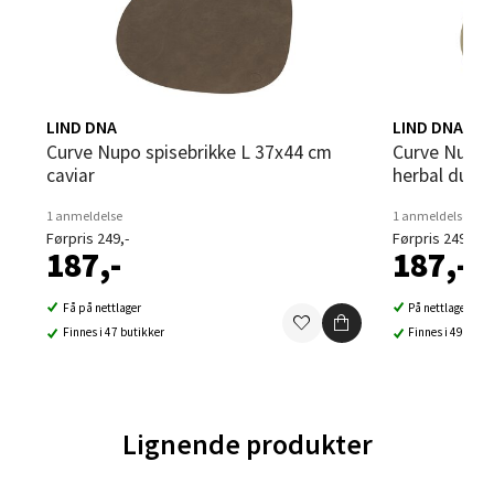
Sortland - Sortland Storsenter
LIND DNA
LIND DNA
Strangata 26, 8400 Sortland
Curve Nupo spisebrikke L 37x44 cm
Curve Nupo spisebrikke L 37x44 cm
Åpent i dag 10-19
caviar
herbal dust
0 i butikk
1 anmeldelse
1 anmeldelse
Førpris 249,-
Førpris 249,-
Velg
187,-
187,-
Få på nettlager
På nettlager
Finnes i 47 butikker
Finnes i 49 buti
Steinkjer - Thon Senter Steinkjer
Sjøfartsgata 2, 7714 Steinkjer
Åpent i dag 10-20
Lignende produkter
0 i butikk