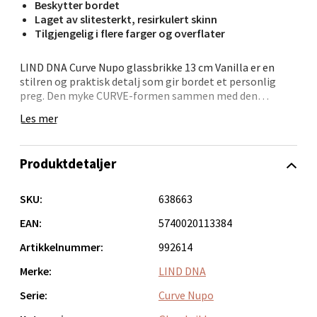
Beskytter bordet
Velg
Laget av slitesterkt, resirkulert skinn
Tilgjengelig i flere farger og overflater
LIND DNA Curve Nupo glassbrikke 13 cm Vanilla er en
Orkanger - Thon Senter Orkanger
stilren og praktisk detalj som gir bordet et personlig
preg. Den myke CURVE-formen sammen med den
semskede Nupo-overflaten skaper et moderne og
Thon Senter Orkanger, Orkdalsveien 113, 7300
Les mer
harmonisk uttrykk.
Orkanger
Åpent i dag 09-20
Produsert i OEKO-TEX®-sertifisert resirkulert skinn er
Produktdetaljer
glassbrikken både slitesterk og lett å vedlikeholde. Den
8 i butikk
beskytter bordet mot ringer og søl fra glass og kopper,
og tørkes enkelt av etter bruk. Finnes i flere farger og
SKU:
638663
overflater, slik at du kan finne en variant som passer din
Velg
stil.
EAN:
5740020113384
Artikkelnummer:
992614
• OEKO-TEX®-sertifisert resirkulert skinn
• Myk Nupo-overflate med matt struktur
Merke:
LIND DNA
Sandvika - Thon Senter Sandvika
• CURVE-form, 13 cm
• Beskytter bord og underlag
Serie:
Curve Nupo
• Enkel å rengjøre
Brodtkorbsgate 7, 1338 Sandvika