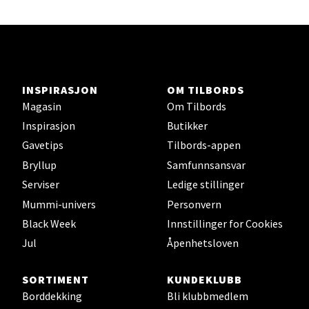
Åpent i dag 10-21
0 i butikk
Velg
INSPIRASJON
OM TILBORDS
Magasin
Om Tilbords
Inspirasjon
Butikker
Lillehammer - Strandtorget
Gavetips
Tilbords-appen
Bryllup
Samfunnsansvar
Strandtorget, 2609 Lillehammer
Åpent i dag 09-20
Serviser
Ledige stillinger
Mummi-univers
Personvern
8 i butikk
Black Week
Innstillinger for Cookies
Jul
Åpenhetsloven
Velg
SORTIMENT
KUNDEKLUBB
Borddekking
Bli klubbmedlem