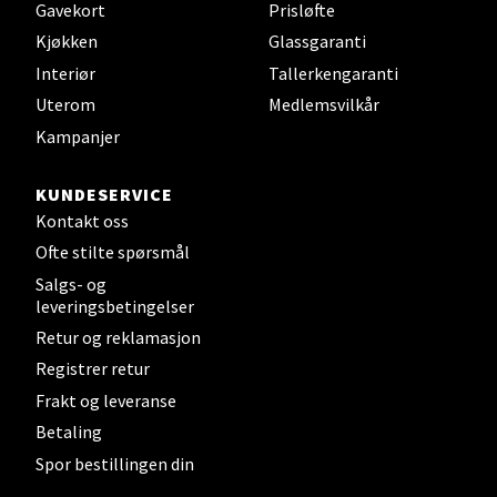
Strømmen - Thon Senter
Gavekort
Prisløfte
Strømmen
Kjøkken
Glassgaranti
Interiør
Tallerkengaranti
Støperivn. 5, 2010 Strømmen
Uterom
Medlemsvilkår
Åpent i dag 10-21
Kampanjer
0 i butikk
KUNDESERVICE
Velg
Kontakt oss
Ofte stilte spørsmål
Salgs- og
leveringsbetingelser
Sunndalsøra - Alti Sunndal
Retur og reklamasjon
Registrer retur
Alti Sunndal, Sunndalsveien 17, 6600 Sunndalsøra
Åpent i dag 10-19
Frakt og leveranse
Betaling
0 i butikk
Spor bestillingen din