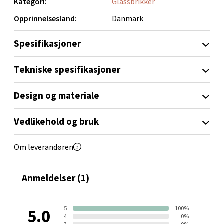
Kategori:
Glassbrikker
Åpent i dag 10-21
En liten detalj som gjør borddekkingen mer helhetlig.
Opprinnelsesland:
Danmark
8 i butikk
Spesifikasjoner
Velg
Tekniske spesifikasjoner
Design og materiale
Bergen - Thon Senter Sartor
Vedlikehold og bruk
Sartorvegen 12, 5353 Straume
Åpent i dag 10-21
Om leverandøren
0 i butikk
Anmeldelser (1)
Velg
5
100%
5.0
4
0%