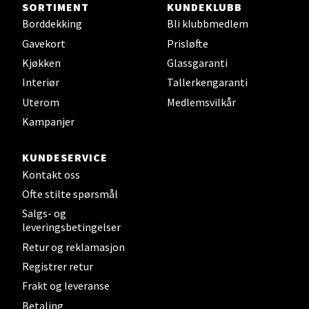
Velg
SORTIMENT
KUNDEKLUBB
Borddekking
Bli klubbmedlem
Gavekort
Prisløfte
Kjøkken
Glassgaranti
Bergen - Thon Senter Sartor
Interiør
Tallerkengaranti
Uterom
Medlemsvilkår
Sartorvegen 12, 5353 Straume
Åpent i dag 10-21
Kampanjer
0 i butikk
KUNDESERVICE
Kontakt oss
Velg
Ofte stilte spørsmål
Salgs- og
leveringsbetingelser
Trondheim - Sirkus Shopping
Retur og reklamasjon
Registrer retur
Falkenborgveien 5, 7044 Trondheim
Frakt og leveranse
Åpent i dag 09-21
Betaling