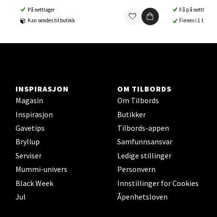
Orkanger - Thon Senter Orkanger
På nettlager
Få på nettlager
Kan sendes til butikk
Finnes i 1 butikk
Thon Senter Orkanger, Orkdalsveien 113, 7300
Orkanger
Åpent i dag 09-20
0 i butikk
INSPIRASJON
OM TILBORDS
Velg
Magasin
Om Tilbords
Inspirasjon
Butikker
Gavetips
Tilbords-appen
Bryllup
Samfunnsansvar
Sandvika - Thon Senter Sandvika
Serviser
Ledige stillinger
Brodtkorbsgate 7, 1338 Sandvika
Mummi-univers
Personvern
Åpent i dag 10-21
Black Week
Innstillinger for Cookies
0 i butikk
Jul
Åpenhetsloven