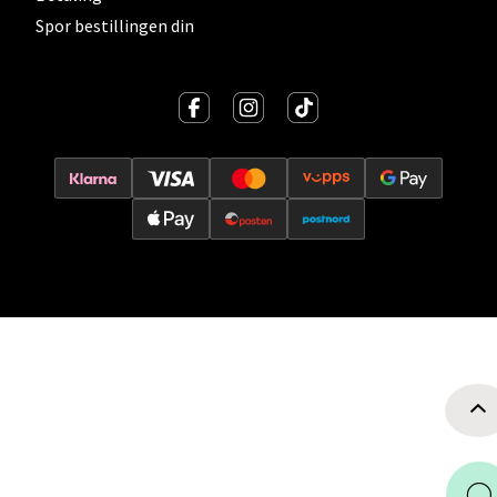
0 i butikk
Spor bestillingen din
Velg
Ski - Thon Senter Ski
Ski Storsenter, Jernbanesvingen 6, 1400 Ski
Åpent i dag 10-21
0 i butikk
Velg
Sortland - Sortland Storsenter