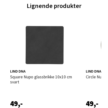
Folke Bernadottes vei 52, 5147 Fyllingsdalen
Lignende produkter
Åpent i dag 10-21
0 i butikk
Velg
Oppdal - Aunasenteret
Aunasenteret, Sunndalsvegen 3, 7340 Oppdal
Åpent i dag 10-19
LIND DNA
LIND DNA
0 i butikk
Square Nupo glassbrikke 10x10 cm
Circle Nupo
svart
Velg
49,-
49,-