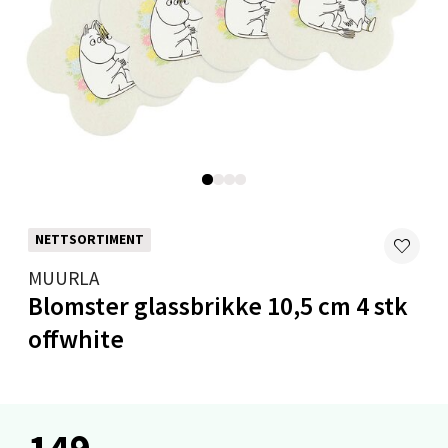
Velg
Bryne/Jæren - M44
Jupiterveien 2, 4340 Bryne
Åpent i dag 10-20
0 i butikk
NETTSORTIMENT
MUURLA
Velg
Blomster glassbrikke 10,5 cm 4 stk
offwhite
Stavanger og Sandnes - Thon
Senter Madla
149,-