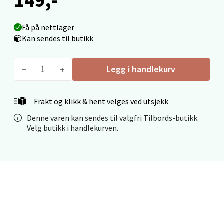
Madlakrossen nr 9, 4042 Stavanger
Åpent i dag 10-20
Få på nettlager
0 i butikk
Kan sendes til butikk
Velg
Legg i handlekurv
Frakt og klikk & hent velges ved utsjekk
Levanger - Magneten
Denne varen kan sendes til valgfri Tilbords-butikk.
Velg butikk i handlekurven.
Moafjæra 14, 7606 Levanger
Åpent i dag 10-20
0 i butikk
Velg