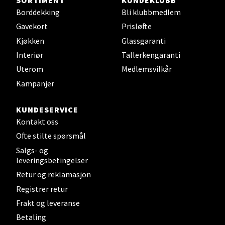
Borddekking
Bli klubbmedlem
Gavekort
Prisløfte
Steinkjer - Thon Senter Steinkjer
Kjøkken
Glassgaranti
Interiør
Tallerkengaranti
Sjøfartsgata 2, 7714 Steinkjer
Uterom
Medlemsvilkår
Åpent i dag 10-20
Kampanjer
0 i butikk
KUNDESERVICE
Velg
Kontakt oss
Ofte stilte spørsmål
Salgs- og
leveringsbetingelser
Leirvik - Stord
Retur og reklamasjon
Torgbakken 2, 5401 Stord
Registrer retur
Åpent i dag 10-17
Frakt og leveranse
0 i butikk
Betaling