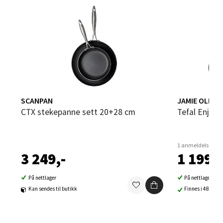
Velg
Sandvika - Thon Senter Sandvika
Brodtkorbsgate 7, 1338 Sandvika
SCANPAN
JAMIE OLIVER
Åpent i dag 10-21
CTX stekepanne sett 20+28 cm
Tefal Enjoy
0 i butikk
1 anmeldelse
Velg
3 249,-
1 199,-
På nettlager
På nettlager
Kan sendes til butikk
Finnes i 48 buti
Bergen - Thon Senter Sartor
Sartorvegen 12, 5353 Straume