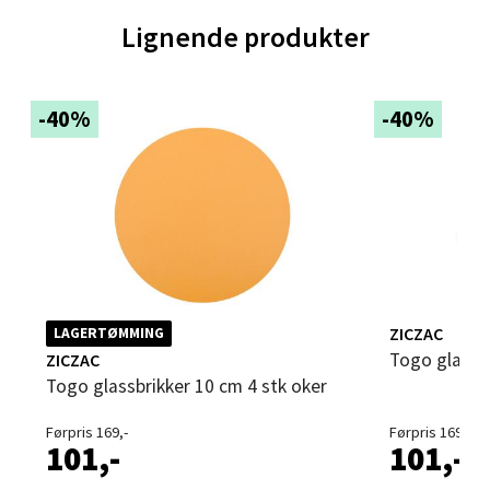
Åpent i dag 10-21
Lignende produkter
0 i butikk
-40%
-40%
Velg
Trondheim - Sirkus Shopping
Falkenborgveien 5, 7044 Trondheim
Åpent i dag 09-21
ZICZAC
LAGERTØMMING
0 i butikk
Togo glassb
ZICZAC
Togo glassbrikker 10 cm 4 stk oker
Velg
Førpris 169,-
Førpris 169,-
101,-
101,-