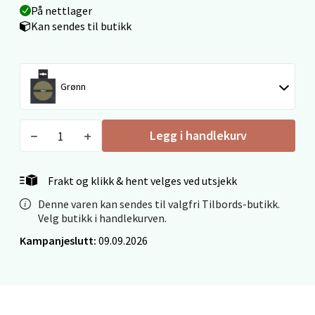
På nettlager
Velg
Kan sendes til butikk
Mo i Rana - Thon Senter Mo i Rana
Grønn
Fridtjof Nansensgate 22, 8622 Mo i Rana
Legg i handlekurv
Åpent i dag 09-19
0 i butikk
Frakt og klikk & hent velges ved utsjekk
Velg
Denne varen kan sendes til valgfri Tilbords-butikk.
Velg butikk i handlekurven.
Kampanjeslutt:
09.09.2026
Ålesund - Thon Senter Moa
Langelandsvegen 25, 6010 Ålesund