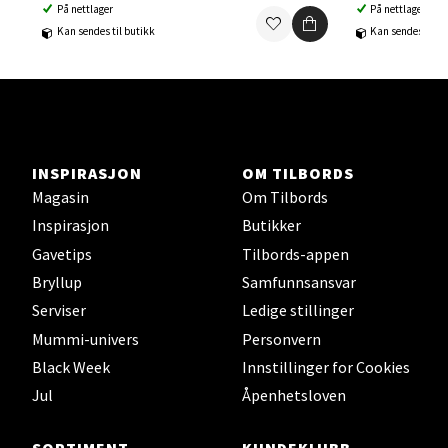
Ski - Thon Senter Ski
På nettlager
På nettlager
Kan sendes til butikk
Kan sendes til b
Ski Storsenter, Jernbanesvingen 6, 1400 Ski
Åpent i dag 10-21
0 i butikk
Velg
INSPIRASJON
OM TILBORDS
Magasin
Om Tilbords
Inspirasjon
Butikker
Gavetips
Tilbords-appen
Sortland - Sortland Storsenter
Bryllup
Samfunnsansvar
Serviser
Ledige stillinger
Strangata 26, 8400 Sortland
Åpent i dag 10-19
Mummi-univers
Personvern
Black Week
Innstillinger for Cookies
0 i butikk
Jul
Åpenhetsloven
Velg
SORTIMENT
KUNDEKLUBB