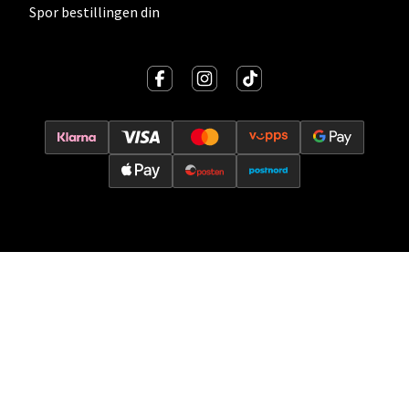
Spor bestillingen din
Velg
Oslo - Thon Senter Storo
Vitaminveien 7 - 9, 0485 Oslo
Åpent i dag 10-21
0 i butikk
Velg
Lillehammer - Strandtorget
Strandtorget, 2609 Lillehammer