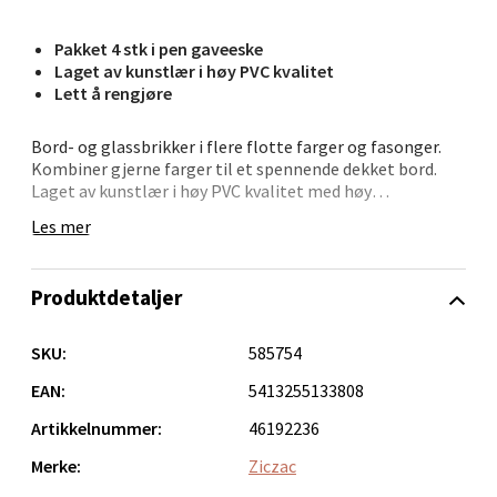
Bolagsgata 1, 8514 Narvik
Pakket 4 stk i pen gaveeske
Åpent i dag 10-20
Laget av kunstlær i høy PVC kvalitet
Lett å rengjøre
0 i butikk
Bord- og glassbrikker i flere flotte farger og fasonger.
Kombiner gjerne farger til et spennende dekket bord.
Velg
Laget av kunstlær i høy PVC kvalitet med høy
motstandsdyktighet mot bøy i kanter og brettemerker.
Les mer
Glassbrikkene er 10 cm i diameter og er pakket 4 stk i en
Bergen - Oasen Senter
fin gavekartong. Lett å rengjøre med en fuktig klut.
Produktdetaljer
Folke Bernadottes vei 52, 5147 Fyllingsdalen
SKU:
585754
Åpent i dag 10-21
EAN:
5413255133808
0 i butikk
Artikkelnummer:
46192236
Velg
Merke:
Ziczac