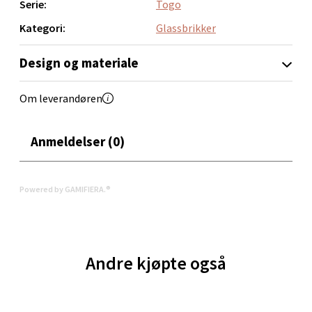
Serie:
Togo
Kategori:
Glassbrikker
Oppdal - Aunasenteret
Design og materiale
Aunasenteret, Sunndalsvegen 3, 7340 Oppdal
Åpent i dag 10-19
Om leverandøren
0 i butikk
Anmeldelser (0)
Velg
Powered by GAMIFIERA.®
Orkanger - Thon Senter Orkanger
Thon Senter Orkanger, Orkdalsveien 113, 7300
Andre kjøpte også
Orkanger
Åpent i dag 09-20
0 i butikk