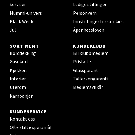
Serviser
Ledige stillinger
Mummi-univers
Personvern
Velg
Black Week
Innstillinger for Cookies
Jul
Åpenhetsloven
Bryne/Jæren - M44
SORTIMENT
KUNDEKLUBB
Borddekking
Bli klubbmedlem
Jupiterveien 2, 4340 Bryne
Gavekort
Prisløfte
Åpent i dag 10-20
Kjøkken
Glassgaranti
0 i butikk
Interiør
Tallerkengaranti
Uterom
Medlemsvilkår
Velg
Kampanjer
KUNDESERVICE
Kontakt oss
Stavanger og Sandnes - Thon
Ofte stilte spørsmål
Senter Madla