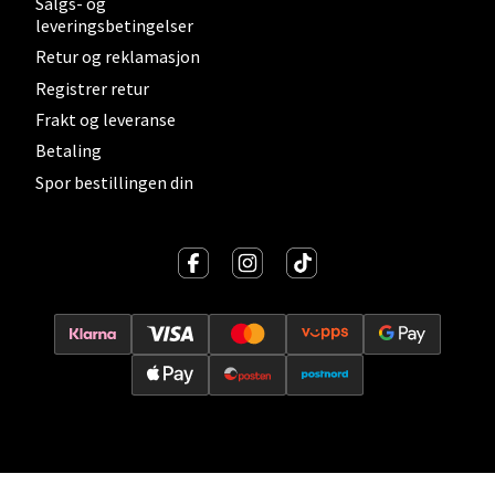
Salgs- og
leveringsbetingelser
Madlakrossen nr 9, 4042 Stavanger
Retur og reklamasjon
Åpent i dag 10-20
Registrer retur
0 i butikk
Frakt og leveranse
Betaling
Velg
Spor bestillingen din
Levanger - Magneten
Moafjæra 14, 7606 Levanger
Åpent i dag 10-20
0 i butikk
Velg