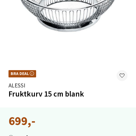
Velg
Harstad - Thon Senter Kanebogen
Skillevegen 5, 9411 Harstad
Åpent i dag 10-20
0 i butikk
BRA DEAL
BRA DEAL – et godt kjøp, hele året. Kan ikke kombineres med kuponger eller
andre tilbud.
ALESSI
Velg
Fruktkurv 15 cm blank
Karmsund - Thon Senter Oasen
699,-
Austbøvegen 16, 5542 Karmsund
Åpent i dag 10-20