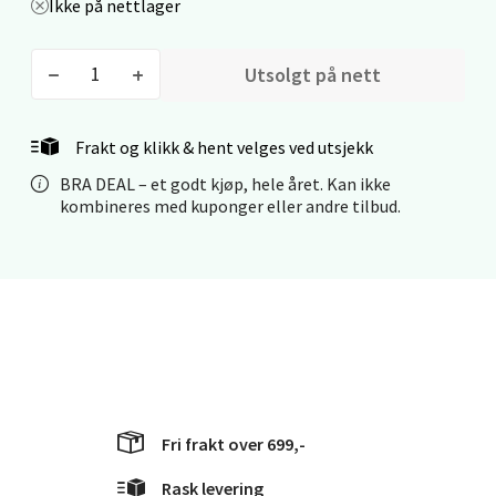
Ikke på nettlager
0 i butikk
Utsolgt på nett
Velg
Frakt og klikk & hent velges ved utsjekk
BRA DEAL – et godt kjøp, hele året. Kan ikke
Stavanger og Sandnes - Kilden
kombineres med kuponger eller andre tilbud.
Senter
Gartnerveien 16, 4016 Stavanger
Åpent i dag 10-20
0 i butikk
Velg
Fri frakt over 699,-
Rask levering