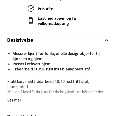
Stavanger og Sandnes - Kvadrat
Prisløfte
Gamle Stokkavei 1, 4313 Sandnes
Last ned appen og få
velkomstkupong
Åpent i dag 10-21
0 i butikk
Beskrivelse
Velg
Alessi er kjent for funksjonelle designobjekter til
kjøkken og hjem
Passer i ethvert hjem
Trådarbeid i 18/10 rustfritt blankpolert stål
Bergen - Thon Senter Lagunen
Fruktkurv med trådarbeid i 18/10 rustfritt stål,
Laguneveien 1, 5239 Bergen
blankpolert.
Åpent i dag 10-21
Med en Alessi fruktkurv får du høy kvalitet både når det
kommer til funksjonalitet og design.
0 i butikk
Les mer
Fruktkurven har siden produksjon i 1952 blitt en klassiker.
Alessi startet en familie av beholdere for bord og
kjøkken med en helt enkel tilnærming som fremdeles er
Velg