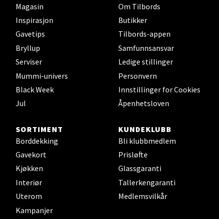
Magasin
Om Tilbords
Jupiterveien 2, 4340 Bryne
Inspirasjon
Butikker
Åpent i dag 10-20
Gavetips
Tilbords-appen
0 i butikk
Bryllup
Samfunnsansvar
Serviser
Ledige stillinger
Velg
Mummi-univers
Personvern
Black Week
Innstillinger for Cookies
Jul
Åpenhetsloven
Stavanger og Sandnes - Thon
Senter Madla
SORTIMENT
KUNDEKLUBB
Borddekking
Bli klubbmedlem
Madlakrossen nr 9, 4042 Stavanger
Gavekort
Prisløfte
Åpent i dag 10-20
Kjøkken
Glassgaranti
0 i butikk
Interiør
Tallerkengaranti
Uterom
Medlemsvilkår
Velg
Kampanjer