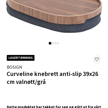
Åpent i dag 10-20
0 i butikk
Velg
Karmsund - Thon Senter Oasen
LAGERTØMMING
Austbøvegen 16, 5542 Karmsund
Åpent i dag 10-20
BOSIGN
Curveline knebrett anti-slip 39x26
0 i butikk
cm valnøtt/grå
Velg
Dette produktet har takket for seg og gått ut fra vårt