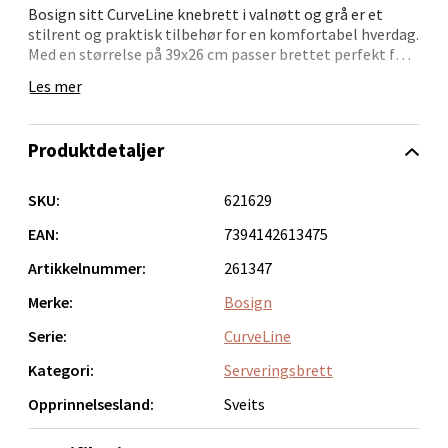
Velg
Bosign sitt CurveLine knebrett i valnøtt og grå er et
stilrent og praktisk tilbehør for en komfortabel hverdag.
Med en størrelse på 39x26 cm passer brettet perfekt for
frokost i sengen, middag i sofaen eller små
Les mer
arbeidsoppgaver. Den justerbare puten gjør det enkelt å
Bergen - Thon Senter Lagunen
finne riktig vinkel, mens non-slip-overflaten og
sølekanten sikrer at ingenting sklir av eller søles.
Produktdetaljer
Laguneveien 1, 5239 Bergen
Putetrekket kan tas av og vaskes i maskin på 30 grader,
Åpent i dag 10-21
noe som gjør brettet enkelt å vedlikeholde.
SKU:
621629
0 i butikk
EAN:
7394142613475
Velg
Artikkelnummer:
261347
Merke:
Bosign
Serie:
CurveLine
Kristiansand - Markens
Kategori:
Serveringsbrett
Opprinnelsesland:
Sveits
Lillemarkens markensgate 25B, 4611 Kristiansand
Åpent i dag 09-18