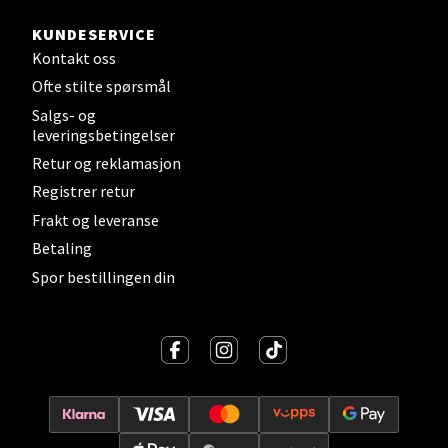
KUNDESERVICE
Kontakt oss
Levanger - Magneten
Ofte stilte spørsmål
Salgs- og
Moafjæra 14, 7606 Levanger
leveringsbetingelser
Åpent i dag 10-20
Retur og reklamasjon
0 i butikk
Registrer retur
Frakt og leveranse
Velg
Betaling
Spor bestillingen din
Mandal - Alti Mandal
Skarvøyveien 55, 4517 Mandal
Åpent i dag 10-20
0 i butikk