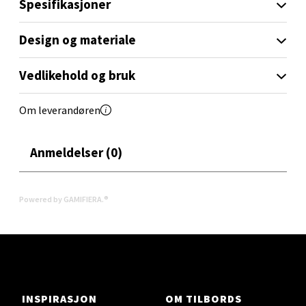
Spesifikasjoner
0 i butikk
Design og materiale
Velg
Vedlikehold og bruk
Om leverandøren
Oslo - Linderud
Erich Mogensøns vei 38, 0594 Oslo
Anmeldelser (0)
Åpent i dag 10-21
0 i butikk
Powered by GAMIFIERA.®
Velg
Bryne/Jæren - M44
INSPIRASJON
OM TILBORDS