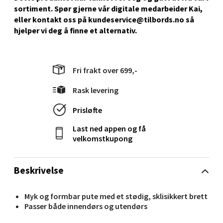
Stavanger og Sandnes - Kilden
sortiment. Spør gjerne vår digitale medarbeider Kai,
eller kontakt oss på kundeservice@tilbords.no så
Senter
hjelper vi deg å ﬁnne et alternativ.
Gartnerveien 16, 4016 Stavanger
Åpent i dag 10-20
Fri frakt over 699,-
0 i butikk
Rask levering
Velg
Prisløfte
Last ned appen og få
velkomstkupong
Stavanger og Sandnes - Kvadrat
Beskrivelse
Gamle Stokkavei 1, 4313 Sandnes
Åpent i dag 10-21
Myk og formbar pute med et stødig, sklisikkert brett
0 i butikk
Passer både innendørs og utendørs