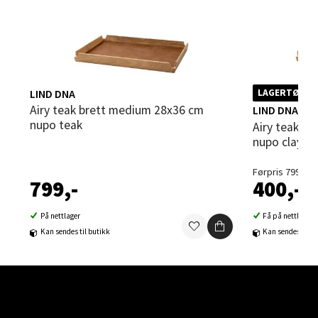
Steinkjer - Thon Senter Steinkjer
LIND DNA
Sjøfartsgata 2, 7714 Steinkjer
LAGERTØMMI
Åpent i dag 10-18
Airy teak brett medium 28x36 cm
LIND DNA
nupo teak
Airy teak brett medium 28x36 cm
0 i butikk
nupo clay b
Førpris 799,-
Velg
799,-
400,-
På nettlager
Få på nettlager
Kan sendes til butikk
Kan sendes til b
Leirvik - Stord
Torgbakken 2, 5401 Stord
Åpent i dag 10-15
0 i butikk