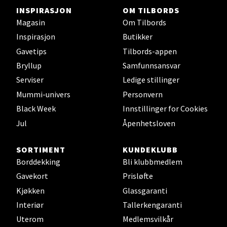
INSPIRASJON
OM TILBORDS
Magasin
Om Tilbords
Velg
Inspirasjon
Butikker
Gavetips
Tilbords-appen
Bryllup
Samfunnsansvar
Oslo - Thon Senter Storo
Serviser
Ledige stillinger
Mummi-univers
Personvern
Vitaminveien 7 - 9, 0485 Oslo
Black Week
Innstillinger for Cookies
Åpent i dag 10-19
Jul
Åpenhetsloven
0 i butikk
SORTIMENT
KUNDEKLUBB
Velg
Borddekking
Bli klubbmedlem
Gavekort
Prisløfte
Kjøkken
Glassgaranti
Lillehammer - Strandtorget
Interiør
Tallerkengaranti
Uterom
Medlemsvilkår