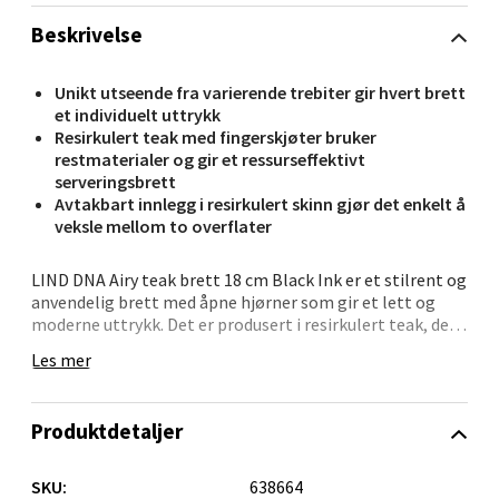
Beskrivelse
Oppdal - Aunasenteret
Unikt utseende fra varierende trebiter gir hvert brett
et individuelt uttrykk
Aunasenteret, Sunndalsvegen 3, 7340 Oppdal
Resirkulert teak med fingerskjøter bruker
Åpent i dag 10-18
restmaterialer og gir et ressurseffektivt
serveringsbrett
0 i butikk
Avtakbart innlegg i resirkulert skinn gjør det enkelt å
veksle mellom to overflater
Velg
LIND DNA Airy teak brett 18 cm Black Ink er et stilrent og
anvendelig brett med åpne hjørner som gir et lett og
moderne uttrykk. Det er produsert i resirkulert teak, der
mindre biter fra møbelproduksjon er satt sammen med
Orkanger - Thon Senter Orkanger
Les mer
fingerskjøter, noe som gir hvert brett sitt eget særpreg.
Brettet leveres med et innlegg i resirkulert skinn som gir
Thon Senter Orkanger, Orkdalsveien 113, 7300
Produktdetaljer
en fin kontrast til treverket og ligger stødig i rammen.
Orkanger
Du kan enkelt ta ut innlegget når du ønsker å bruke den
Åpent i dag 09-18
glatte teakoverflaten. Perfekt til servering av småretter,
SKU:
638664