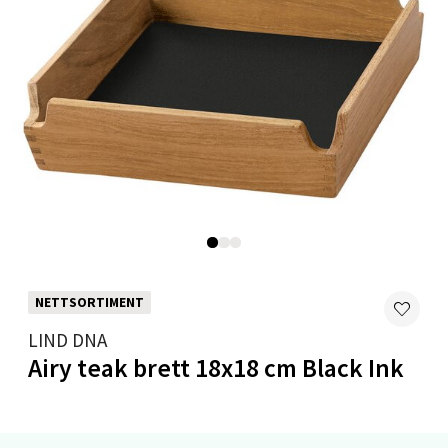
Velg
Mo i Rana - Thon Senter Mo i Rana
Fridtjof Nansensgate 22, 8622 Mo i Rana
Åpent i dag 10-18
0 i butikk
Velg
NETTSORTIMENT
LIND DNA
Airy teak brett 18x18 cm Black Ink
Ålesund - Thon Senter Moa
Langelandsvegen 25, 6010 Ålesund