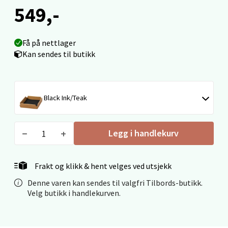
549,-
Åpent i dag 10-18
0 i butikk
Få på nettlager
Velg
Kan sendes til butikk
Black Ink/Teak
Molde - Moldetorget
Torget 1, 6413 Molde
Legg i handlekurv
Åpent i dag 10-18
0 i butikk
Frakt og klikk & hent velges ved utsjekk
Denne varen kan sendes til valgfri Tilbords-butikk.
Velg
Velg butikk i handlekurven.