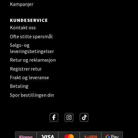
Strandtorget, 2609 Lillehammer
Kampanjer
Åpent i dag 09-18
0 i butikk
KUNDESERVICE
Kontakt oss
Velg
Ofte stilte spørsmål
Salgs- og
leveringsbetingelser
Retur og reklamasjon
Strømmen - Thon Senter Strømmen
Registrer retur
Frakt og leveranse
Støperivn. 5, 2010 Strømmen
Åpent i dag 10-19
Betaling
Spor bestillingen din
0 i butikk
Velg