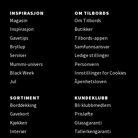
Oppdal - Aunasenteret
INSPIRASJON
OM TILBORDS
Magasin
Om Tilbords
Aunasenteret, Sunndalsvegen 3, 7340 Oppdal
Åpent i dag 10-18
Inspirasjon
Butikker
Gavetips
Tilbords-appen
0 i butikk
Bryllup
Samfunnsansvar
Velg
Serviser
Ledige stillinger
Mummi-univers
Personvern
Black Week
Innstillinger for Cookies
Jul
Åpenhetsloven
Orkanger - Thon Senter Orkanger
SORTIMENT
KUNDEKLUBB
Thon Senter Orkanger, Orkdalsveien 113, 7300
Borddekking
Bli klubbmedlem
Orkanger
Åpent i dag 09-18
Gavekort
Prisløfte
Kjøkken
Glassgaranti
0 i butikk
Interiør
Tallerkengaranti