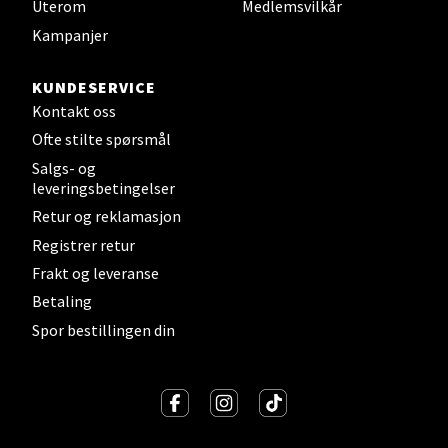
Uterom
Medlemsvilkår
Velg
Kampanjer
KUNDESERVICE
Sandvika - Thon Senter Sandvika
Kontakt oss
Ofte stilte spørsmål
Brodtkorbsgate 7, 1338 Sandvika
Salgs- og
Åpent i dag 09-19
leveringsbetingelser
0 i butikk
Retur og reklamasjon
Registrer retur
Velg
Frakt og leveranse
Betaling
Spor bestillingen din
Bergen - Thon Senter Sartor
Sartorvegen 12, 5353 Straume
Åpent i dag 10-18