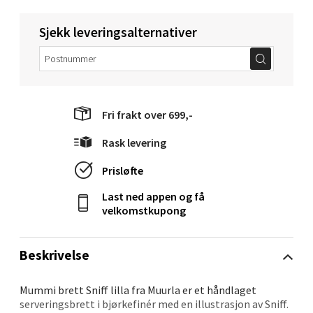
Levanger - Magneten
Sjekk leveringsalternativer
Moafjæra 14, 7606 Levanger
Åpent i dag 10-18
0 i butikk
Fri frakt over 699,-
Velg
Rask levering
Prisløfte
Mandal - Alti Mandal
Last ned appen og få
velkomstkupong
Skarvøyveien 55, 4517 Mandal
Åpent i dag 10-18
Beskrivelse
0 i butikk
Mummi brett Sniff lilla fra Muurla er et håndlaget
serveringsbrett i bjørkefinér med en illustrasjon av Sniff.
Velg