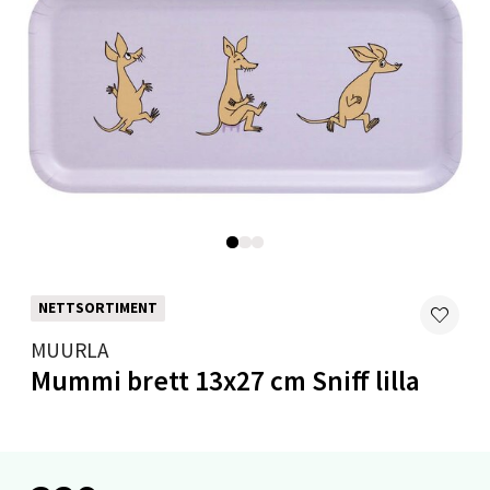
Velg
Oslo - Linderud
Erich Mogensøns vei 38, 0594 Oslo
Åpent i dag 10-19
0 i butikk
NETTSORTIMENT
Velg
MUURLA
Mummi brett 13x27 cm Sniff lilla
Bryne/Jæren - M44
Jupiterveien 2, 4340 Bryne