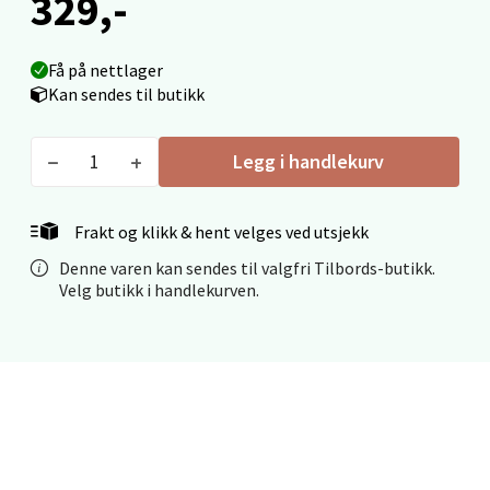
329,-
Åpent i dag 10-18
0 i butikk
Få på nettlager
Kan sendes til butikk
Velg
Legg i handlekurv
Stavanger og Sandnes - Thon
Frakt og klikk & hent velges ved utsjekk
Senter Madla
Denne varen kan sendes til valgfri Tilbords-butikk.
Velg butikk i handlekurven.
Madlakrossen nr 9, 4042 Stavanger
Åpent i dag 10-19
0 i butikk
Velg