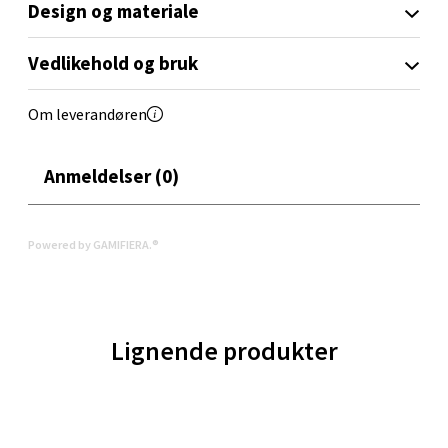
Design og materiale
Velg
Vedlikehold og bruk
Om leverandøren
Molde - Moldetorget
Anmeldelser (0)
Torget 1, 6413 Molde
Åpent i dag 10-18
Powered by GAMIFIERA.®
0 i butikk
Velg
Lignende produkter
Narvik - Thon Senter Malmporten