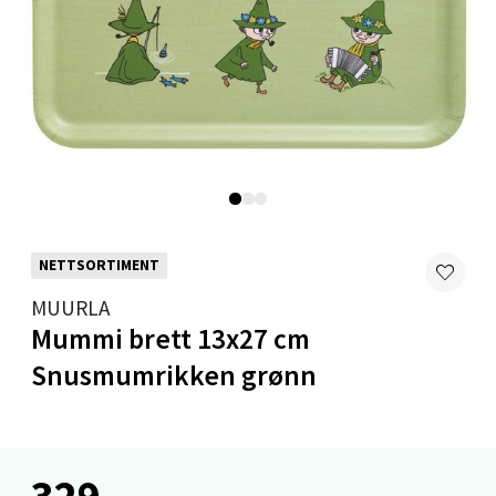
Velg
Oslo - Linderud
Erich Mogensøns vei 38, 0594 Oslo
Åpent i dag 10-21
0 i butikk
NETTSORTIMENT
MUURLA
Velg
Mummi brett 13x27 cm
Snusmumrikken grønn
Bryne/Jæren - M44
Jupiterveien 2, 4340 Bryne
329,-
Åpent i dag 10-20