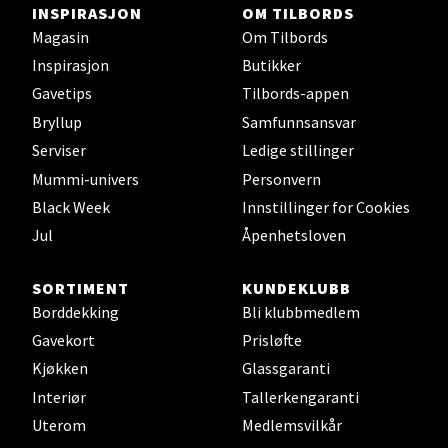
Oppdal - Aunasenteret
INSPIRASJON
OM TILBORDS
Magasin
Om Tilbords
Aunasenteret, Sunndalsvegen 3, 7340 Oppdal
Inspirasjon
Butikker
Åpent i dag 10-19
Gavetips
Tilbords-appen
0 i butikk
Bryllup
Samfunnsansvar
Serviser
Ledige stillinger
Velg
Mummi-univers
Personvern
Black Week
Innstillinger for Cookies
Jul
Åpenhetsloven
Orkanger - Thon Senter Orkanger
SORTIMENT
KUNDEKLUBB
Borddekking
Bli klubbmedlem
Thon Senter Orkanger, Orkdalsveien 113, 7300
Orkanger
Gavekort
Prisløfte
Åpent i dag 09-20
Kjøkken
Glassgaranti
0 i butikk
Interiør
Tallerkengaranti
Uterom
Medlemsvilkår