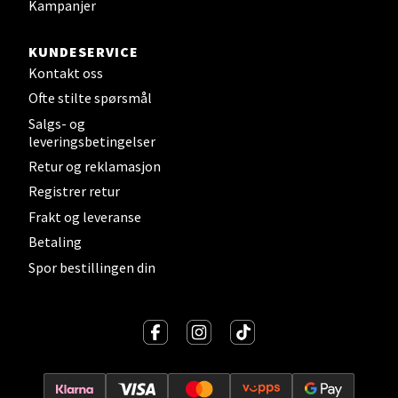
Velg
Kampanjer
KUNDESERVICE
Kontakt oss
Sandvika - Thon Senter Sandvika
Ofte stilte spørsmål
Salgs- og
Brodtkorbsgate 7, 1338 Sandvika
leveringsbetingelser
Åpent i dag 10-21
Retur og reklamasjon
0 i butikk
Registrer retur
Frakt og leveranse
Velg
Betaling
Spor bestillingen din
Bergen - Thon Senter Sartor
Sartorvegen 12, 5353 Straume
Åpent i dag 10-21