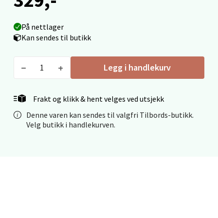
0 i butikk
På nettlager
Kan sendes til butikk
Velg
Legg i handlekurv
Stavanger og Sandnes - Thon
Frakt og klikk & hent velges ved utsjekk
Senter Madla
Denne varen kan sendes til valgfri Tilbords-butikk.
Velg butikk i handlekurven.
Madlakrossen nr 9, 4042 Stavanger
Åpent i dag 10-20
0 i butikk
Velg