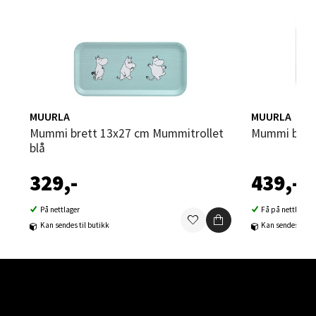
Åpent i dag 10-20
0 i butikk
Velg
MUURLA
MUURLA
Mummi brett 13x27 cm Mummitrollet
Mummi brett
Bergen - Oasen Senter
blå
329,-
439,-
Folke Bernadottes vei 52, 5147 Fyllingsdalen
Åpent i dag 10-21
På nettlager
Få på nettlager
0 i butikk
Kan sendes til butikk
Kan sendes til b
Velg