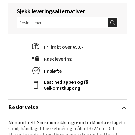
Levanger - Magneten
Sjekk leveringsalternativer
Moafjæra 14, 7606 Levanger
Åpent i dag 10-20
0 i butikk
Fri frakt over 699,-
Velg
Rask levering
Prisløfte
Last ned appen og få
Mandal - Alti Mandal
velkomstkupong
Skarvøyveien 55, 4517 Mandal
Åpent i dag 10-20
Beskrivelse
0 i butikk
Mummi brett Snusmumrikken grønn fra Muurla er laget i
solid, håndlaget bjørkefinér og måler 13x27 cm. Det
Velg
klassiske motivet med Snusmumrikken gir brettet et