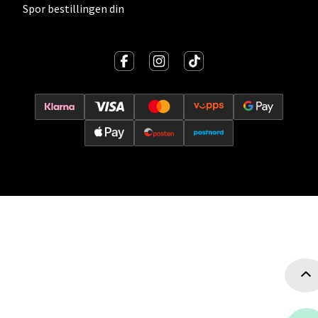
Spor bestillingen din
Oslo - Thon Senter Storo
Vitaminveien 7 - 9, 0485 Oslo
Åpent i dag 10-21
0 i butikk
Velg
Lillehammer - Strandtorget
Strandtorget, 2609 Lillehammer
Åpent i dag 09-20