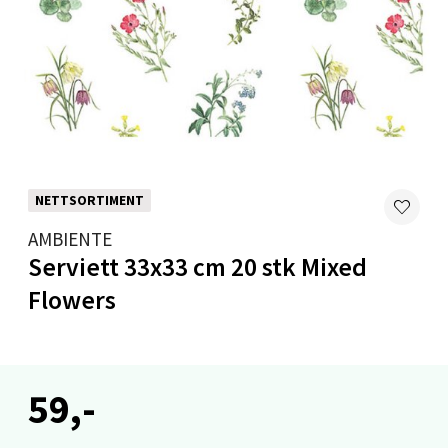
Levanger - Magneten
Moafjæra 14, 7606 Levanger
Åpent i dag 10-20
0 i butikk
Velg
NETTSORTIMENT
AMBIENTE
Serviett 33x33 cm 20 stk Mixed
Mandal - Alti Mandal
Flowers
Skarvøyveien 55, 4517 Mandal
Åpent i dag 10-20
0 i butikk
59,-
Velg