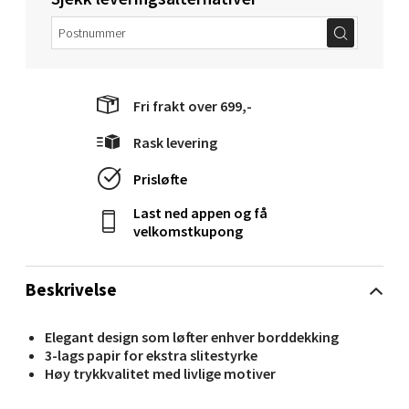
Velg
Fri frakt over 699,-
Molde - Moldetorget
Rask levering
Torget 1, 6413 Molde
Prisløfte
Åpent i dag 10-20
Last ned appen og få
0 i butikk
velkomstkupong
Velg
Beskrivelse
Elegant design som løfter enhver borddekking
3-lags papir for ekstra slitestyrke
Narvik - Thon Senter Malmporten
Høy trykkvalitet med livlige motiver