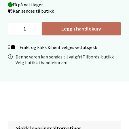
Få på nettlager
Kan sendes til butikk
Mo i Rana - Thon Senter Mo i Rana
Legg i handlekurv
Fridtjof Nansensgate 22, 8622 Mo i Rana
Åpent i dag 09-19
Frakt og klikk & hent velges ved utsjekk
0 i butikk
Denne varen kan sendes til valgfri Tilbords-butikk.
Velg butikk i handlekurven.
Velg
Ålesund - Thon Senter Moa
Langelandsvegen 25, 6010 Ålesund
Åpent i dag 10-20
Sjekk leveringsalternativer
0 i butikk