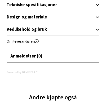
Oppdal - Aunasenteret
Tekniske spesifikasjoner
Aunasenteret, Sunndalsvegen 3, 7340 Oppdal
Design og materiale
Åpent i dag 10-19
0 i butikk
Vedlikehold og bruk
Om leverandøren
Velg
Anmeldelser (0)
Orkanger - Thon Senter Orkanger
Powered by GAMIFIERA.®
Thon Senter Orkanger, Orkdalsveien 113, 7300
Orkanger
Åpent i dag 09-20
0 i butikk
Andre kjøpte også