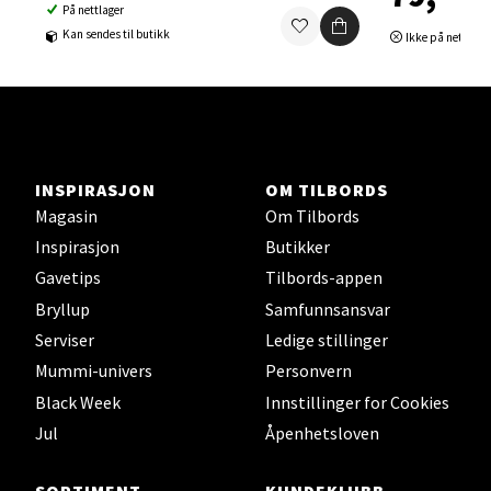
På nettlager
Ski Storsenter, Jernbanesvingen 6, 1400 Ski
Kan sendes til butikk
Ikke på nettlage
Åpent i dag 10-21
0 i butikk
Velg
INSPIRASJON
OM TILBORDS
Magasin
Om Tilbords
Sortland - Sortland Storsenter
Inspirasjon
Butikker
Gavetips
Tilbords-appen
Strangata 26, 8400 Sortland
Bryllup
Samfunnsansvar
Åpent i dag 10-19
Serviser
Ledige stillinger
0 i butikk
Mummi-univers
Personvern
Black Week
Innstillinger for Cookies
Velg
Jul
Åpenhetsloven
SORTIMENT
KUNDEKLUBB