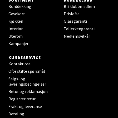
Borddekking
Bli klubbmedlem
Steinkjer - Thon Senter Steinkjer
Gavekort
Prisløfte
Sjøfartsgata 2, 7714 Steinkjer
Kjøkken
Glassgaranti
Åpent i dag 10-20
Interiør
Tallerkengaranti
0 i butikk
Uterom
Medlemsvilkår
Kampanjer
Velg
KUNDESERVICE
Kontakt oss
Ofte stilte spørsmål
Leirvik - Stord
Salgs- og
leveringsbetingelser
Torgbakken 2, 5401 Stord
Retur og reklamasjon
Åpent i dag 10-17
Registrer retur
0 i butikk
Frakt og leveranse
Betaling
Velg