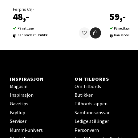
0 i butikk
Førpris 69,-
48,-
59,-
Velg
På nettlager
På nettlager
Kan sendes til butikk
Kan sendes til b
Sortland - Sortland Storsenter
Strangata 26, 8400 Sortland
Åpent i dag 10-16
INSPIRASJON
OM TILBORDS
0 i butikk
Magasin
Om Tilbords
Inspirasjon
Butikker
Velg
Gavetips
Tilbords-appen
Bryllup
Samfunnsansvar
Serviser
Ledige stillinger
Steinkjer - Thon Senter Steinkjer
Mummi-univers
Personvern