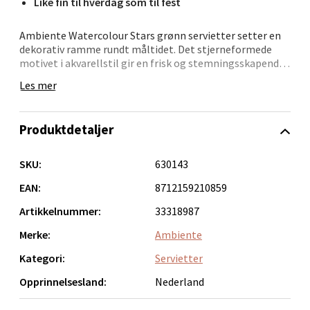
Like fin til hverdag som til fest
Velg
Ambiente Watercolour Stars grønn servietter setter en
dekorativ ramme rundt måltidet. Det stjerneformede
motivet i akvarellstil gir en frisk og stemningsskapende
detalj til borddekkingen, uansett anledning.
Les mer
Bergen - Oasen Senter
Produsert i 3-lags papir med flott trykkvalitet som gjør
motivet tydelig og dekorativt.
Folke Bernadottes vei 52, 5147 Fyllingsdalen
Produktdetaljer
Åpent i dag 10-18
- Størrelse: 16,5 x 16,5 cm
- Utbrutet mål: 33x33 cm
SKU:
630143
0 i butikk
- Motiv: Watercolour Stars, grønn
- 3-lags papir
EAN:
8712159210859
- Dekorative og slitesterke
Velg
Artikkelnummer:
33318987
- Egner seg til små og store anledninger
Merke:
Ambiente
Kategori:
Servietter
Oppdal - Aunasenteret
Opprinnelsesland:
Nederland
Aunasenteret, Sunndalsvegen 3, 7340 Oppdal