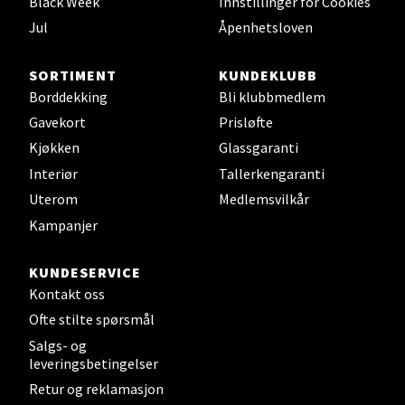
Black Week
Innstillinger for Cookies
Sjøfartsgata 2, 7714 Steinkjer
Åpent i dag 10-18
Jul
Åpenhetsloven
0 i butikk
SORTIMENT
KUNDEKLUBB
Borddekking
Bli klubbmedlem
Velg
Gavekort
Prisløfte
Kjøkken
Glassgaranti
Interiør
Tallerkengaranti
Leirvik - Stord
Uterom
Medlemsvilkår
Kampanjer
Torgbakken 2, 5401 Stord
Åpent i dag 10-15
KUNDESERVICE
0 i butikk
Kontakt oss
Ofte stilte spørsmål
Velg
Salgs- og
leveringsbetingelser
Retur og reklamasjon