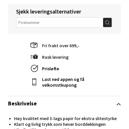
Sjekk leveringsalternativer
Molde - Moldetorget
Torget 1, 6413 Molde
Åpent i dag 10-18
Fri frakt over 699,-
0 i butikk
Rask levering
Velg
Prisløfte
Last ned appen og få
velkomstkupong
Narvik - Thon Senter Malmporten
Beskrivelse
Bolagsgata 1, 8514 Narvik
Åpent i dag 10-18
Høy kvalitet med 3-lags papir for ekstra slitestyrke
Klart og livlig trykk som hever borddekkingen
0 i butikk