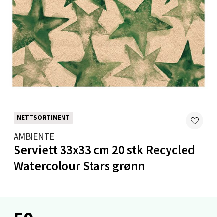
Åpent i dag 10-18
0 i butikk
Velg
Mandal - Alti Mandal
NETTSORTIMENT
Skarvøyveien 55, 4517 Mandal
Åpent i dag 10-18
AMBIENTE
Serviett 33x33 cm 20 stk Recycled
0 i butikk
Watercolour Stars grønn
Velg