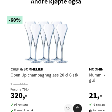
Andre kjøpte også
Sandvika - Thon Senter Sandvika
Brodtkorbsgate 7, 1338 Sandvika
-60%
Åpent i dag 09-19
0 i butikk
Velg
CHEF & SOMMELIER
MOOMIN
Bergen - Thon Senter Sartor
Open Up champagneglass 20 cl 6 stk
Mummi kort dobbelt Tenker på deg
gul
Sartorvegen 12, 5353 Straume
3 anmeldelser
Åpent i dag 10-18
Førpris 799,-
320,-
21,-
0 i butikk
På nettlager
På nettlager
Velg
Finnes i 1 butikk
Kan sendes til b