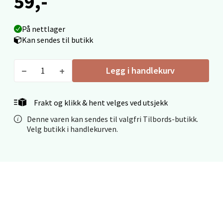
59,-
Mo i Rana - Thon Senter Mo i Rana
På nettlager
Fridtjof Nansensgate 22, 8622 Mo i Rana
Kan sendes til butikk
Åpent i dag 10-18
0 i butikk
Legg i handlekurv
Velg
Frakt og klikk & hent velges ved utsjekk
Denne varen kan sendes til valgfri Tilbords-butikk.
Velg butikk i handlekurven.
Ålesund - Thon Senter Moa
Langelandsvegen 25, 6010 Ålesund
Åpent i dag 10-18
0 i butikk
Velg