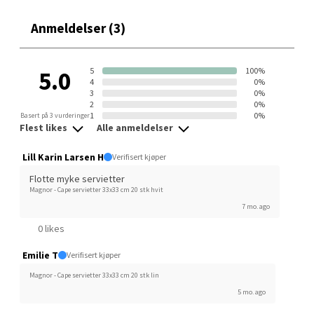
Anmeldelser (3)
Velg
5
100%
5.0
4
0%
3
0%
Oslo - Thon Senter Storo
2
0%
1
0%
Basert på 3 vurderinger
Flest likes
Alle anmeldelser
Vitaminveien 7 - 9, 0485 Oslo
Åpent i dag 10-19
Lill Karin Larsen H
Verifisert kjøper
1 i butikk
Flotte myke servietter
Magnor - Cape servietter 33x33 cm 20 stk hvit
7 mo. ago
Velg
0 likes
Emilie T
Verifisert kjøper
Lillehammer - Strandtorget
Magnor - Cape servietter 33x33 cm 20 stk lin
5 mo. ago
Strandtorget, 2609 Lillehammer