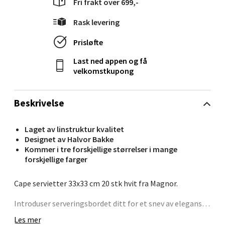
Fri frakt over 699,-
Ski - Thon Senter Ski
Rask levering
Ski Storsenter, Jernbanesvingen 6, 1400 Ski
Prisløfte
Åpent i dag 10-19
Last ned appen og få
1 i butikk
velkomstkupong
Velg
Beskrivelse
Laget av linstruktur kvalitet
Sortland - Sortland Storsenter
Designet av Halvor Bakke
Kommer i tre forskjellige størrelser i mange
forskjellige farger
Strangata 26, 8400 Sortland
Åpent i dag 10-16
Cape servietter 33x33 cm 20 stk hvit fra Magnor.
0 i butikk
Introduser serveringsbordet ditt for et snev av eleganse
og stil med Cape servietter i størrelse 33x33 cm. Disse
Velg
Les mer
vakre serviettene har en unik blå/grå farge som vil legge