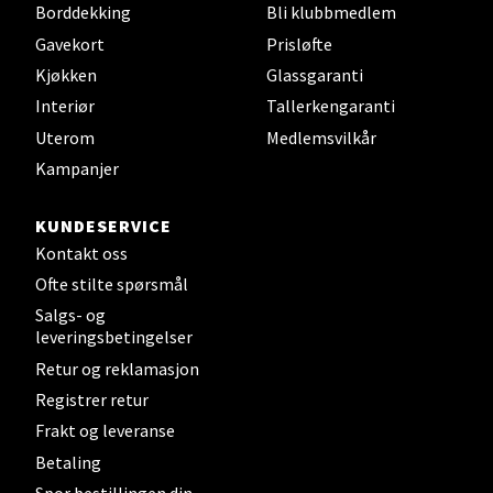
Borddekking
Bli klubbmedlem
Fredrikstad - Østfoldhallene
Gavekort
Prisløfte
Kjøkken
Glassgaranti
Dikeveien 28, 1661 Fredrikstad
Interiør
Tallerkengaranti
Åpent i dag 10-18
Uterom
Medlemsvilkår
3 i butikk
Kampanjer
Velg
KUNDESERVICE
Kontakt oss
Ofte stilte spørsmål
Salgs- og
Bergen - Thon Senter Åsane
leveringsbetingelser
Retur og reklamasjon
Åsane Storsenter, 5116 Ulset
Åpent i dag 10-18
Registrer retur
Frakt og leveranse
1 i butikk
Betaling