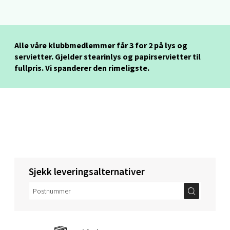
Sartorvegen 12, 5353 Straume
Åpent i dag 10-18
11 i butikk
Alle våre klubbmedlemmer får 3 for 2 på lys og
servietter. Gjelder stearinlys og papirservietter til
Velg
fullpris. Vi spanderer den rimeligste.
Trondheim - Sirkus Shopping
Falkenborgveien 5, 7044 Trondheim
Åpent i dag 09-20
9 i butikk
Sjekk leveringsalternativer
Velg