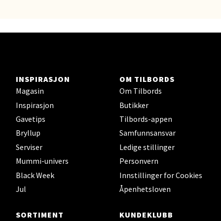
Tveita Senter, 0671 Oslo
Åpent i dag 09-19
1 i butikk
Velg
INSPIRASJON
OM TILBORDS
Magasin
Om Tilbords
Inspirasjon
Butikker
Bergen - Wallendahl
Gavetips
Tilbords-appen
Bryllup
Samfunnsansvar
Strandgaten 17, 5013 Bergen
Serviser
Ledige stillinger
Åpent i dag 10-18
Mummi-univers
Personvern
2 i butikk
Black Week
Innstillinger for Cookies
Jul
Åpenhetsloven
Velg
SORTIMENT
KUNDEKLUBB