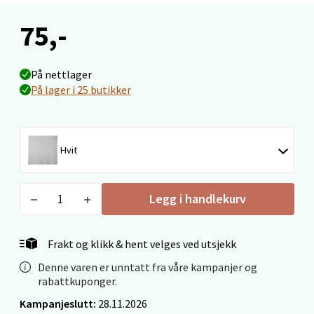
75,-
Velg
På nettlager
På lager i 25 butikker
Sandvika - Thon Senter Sandvika
Brodtkorbsgate 7, 1338 Sandvika
Hvit
Åpent i dag 09-19
2 i butikk
Legg i handlekurv
Velg
Frakt og klikk & hent velges ved utsjekk
Denne varen er unntatt fra våre kampanjer og
rabattkuponger.
Bergen - Thon Senter Sartor
Kampanjeslutt:
28.11.2026