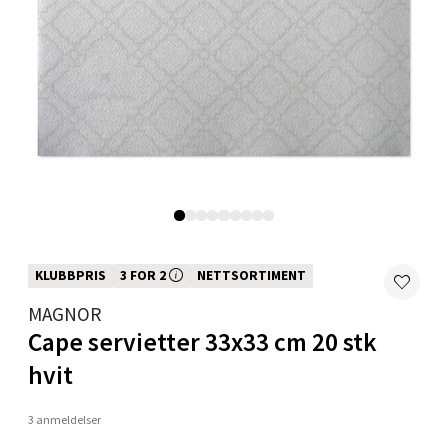
Oppdal - Aunasenteret
Aunasenteret, Sunndalsvegen 3, 7340 Oppdal
Åpent i dag 10-18
0 i butikk
Velg
KLUBBPRIS
3 FOR 2
NETTSORTIMENT
Denne varen inngår i vår 3 for 2 kampanje. Vi spanderer den rimeligste
MAGNOR
Orkanger - Thon Senter Orkanger
Cape servietter 33x33 cm 20 stk
Thon Senter Orkanger, Orkdalsveien 113, 7300
hvit
Orkanger
Åpent i dag 09-18
3 anmeldelser
3 i butikk