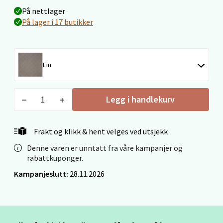
På nettlager
Ålesund - Thon Senter Moa
På lager i 17 butikker
Langelandsvegen 25, 6010 Ålesund
Åpent i dag 10-20
Lin
8 i butikk
Velg
Legg i handlekurv
Frakt og klikk & hent velges ved utsjekk
Molde - Moldetorget
Denne varen er unntatt fra våre kampanjer og
rabattkuponger.
Torget 1, 6413 Molde
Kampanjeslutt:
28.11.2026
Åpent i dag 10-20
0 i butikk