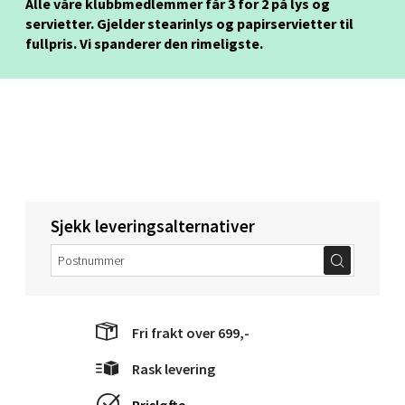
Velg
Alle våre klubbmedlemmer får 3 for 2 på lys og
servietter. Gjelder stearinlys og papirservietter til
fullpris. Vi spanderer den rimeligste.
Narvik - Thon Senter Malmporten
Bolagsgata 1, 8514 Narvik
Åpent i dag 10-20
8 i butikk
Sjekk leveringsalternativer
Velg
Bergen - Oasen Senter
Fri frakt over 699,-
Folke Bernadottes vei 52, 5147 Fyllingsdalen
Rask levering
Åpent i dag 10-21
Prisløfte