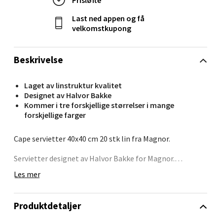
0 i butikk
Last ned appen og få
velkomstkupong
Velg
Beskrivelse
Oppdal - Aunasenteret
Laget av linstruktur kvalitet
Designet av Halvor Bakke
Aunasenteret, Sunndalsvegen 3, 7340 Oppdal
Kommer i tre forskjellige størrelser i mange
Åpent i dag 10-19
forskjellige farger
0 i butikk
Cape servietter 40x40 cm 20 stk lin fra Magnor.
Velg
Servietter designet av Halvor Bakke for Magnor.
Serviettene er av linstruktur kvalitet som er en enlags
Les mer
ekstra tykk papir kvalitet som føles som en tøyserviett.
Magnor har sin egen kolleksjon av servietter som er
tilpasset farger, trender og behov i det norske markedet.
Orkanger - Thon Senter Orkanger
Produktdetaljer
Serviettene er tilpasset i fargene så de matcher Magnor