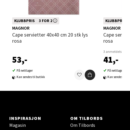
2 i butikk
Denne varen inngår i vår 3 for 2 kampanje. Vi
Denne varen inngå
KLUBBPRIS
3 FOR 2
KLUBBPRIS
Velg
spanderer den rimeligste
spanderer den ri
MAGNOR
MAGNOR
Cape servietter 40x40 cm 20 stk lys
Cape servietter 33x33 cm 20 stk lys
rosa
rosa
Steinkjer - Thon Senter Steinkjer
3 anmeldelser
53,-
41,-
Sjøfartsgata 2, 7714 Steinkjer
Åpent i dag 10-20
På nettlager
På nettlager
Kan sendes til butikk
Kan sendes til b
1 i butikk
Velg
INSPIRASJON
OM TILBORDS
Leirvik - Stord
Magasin
Om Tilbords