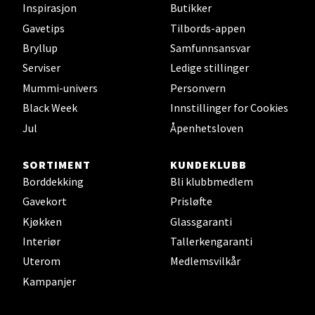
Inspirasjon
Butikker
Torgbakken 2, 5401 Stord
Gavetips
Tilbords-appen
Åpent i dag 10-17
Bryllup
Samfunnsansvar
2 i butikk
Serviser
Ledige stillinger
Mummi-univers
Personvern
Velg
Black Week
Innstillinger for Cookies
Jul
Åpenhetsloven
SORTIMENT
KUNDEKLUBB
Oslo - Thon Senter Storo
Borddekking
Bli klubbmedlem
Vitaminveien 7 - 9, 0485 Oslo
Gavekort
Prisløfte
Åpent i dag 10-21
Kjøkken
Glassgaranti
1 i butikk
Interiør
Tallerkengaranti
Uterom
Medlemsvilkår
Velg
Kampanjer