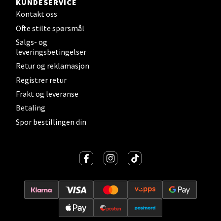
KUNDESERVICE
Kontakt oss
Lillehammer - Strandtorget
Ofte stilte spørsmål
Salgs- og
Strandtorget, 2609 Lillehammer
leveringsbetingelser
Åpent i dag 09-20
Retur og reklamasjon
0 i butikk
Registrer retur
Frakt og leveranse
Velg
Betaling
Spor bestillingen din
Strømmen - Thon Senter Strømmen
Støperivn. 5, 2010 Strømmen
Åpent i dag 10-21
0 i butikk