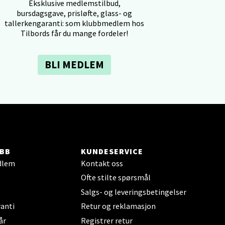
Eksklusive medlemstilbud,
bursdagsgave, prisløfte, glass- og
tallerkengaranti: som klubbmedlem hos
Tilbords får du mange fordeler!
elg
BLI MEDLEM
BB
KUNDESERVICE
elg
dlem
Kontakt oss
Ofte stilte spørsmål
Salgs- og leveringsbetingelser
anti
Retur og reklamasjon
år
Registrer retur