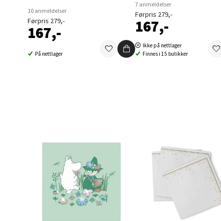
7 anmeldelser
10 anmeldelser
Berg
Førpris 279,-
Førpris 279,-
167,-
167,-
Folke B
Ikke på nettlager
Åpent i
På nettlager
Finnes i 15 butikker
0 i bu
Oppd
Aunase
Åpent i
0 i bu
Orka
Thon S