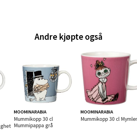
 dag 10-20
V
tikk
e - Moldetorget
Andre kjøpte også
 1, 6413 Molde
 dag 10-20
V
tikk
ik - Thon Senter Malmporten
gata 1, 8514 Narvik
 dag 10-20
MOOMINARABIA
MOOMINARABIA
V
Mummikopp 30 cl
Mummikopp 30 cl Mymle
tikk
Mummipappa grå
ighet