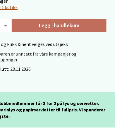
ager
i 1 butikk
elg
Legg i handlekurv
 og klikk & hent velges ved utsjekk
aren er unntatt fra våre kampanjer og
kuponger.
lutt:
28.11.2026
elg
klubbmedlemmer får 3 for 2 på lys og servietter.
arinlys og papirservietter til fullpris. Vi spanderer
gste.
elg