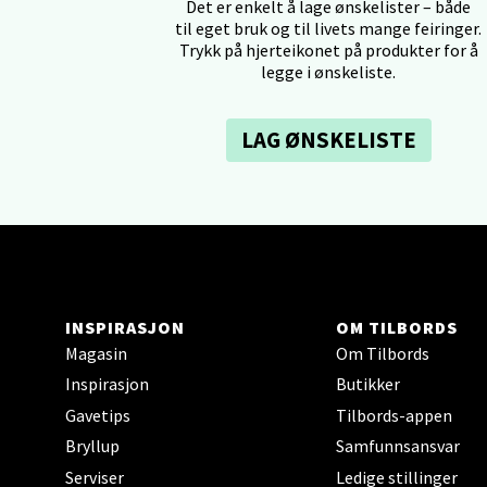
Det er enkelt å lage ønskelister – både
til eget bruk og til livets mange feiringer.
Tron
Trykk på hjerteikonet på produkter for å
legge i ønskeliste.
Falken
Åpent i
LAG ØNSKELISTE
0 i bu
Ski 
Ski Sto
Åpent i
INSPIRASJON
OM TILBORDS
0 i bu
Magasin
Om Tilbords
Inspirasjon
Butikker
Gavetips
Tilbords-appen
Sort
Bryllup
Samfunnsansvar
Serviser
Ledige stillinger
Strang