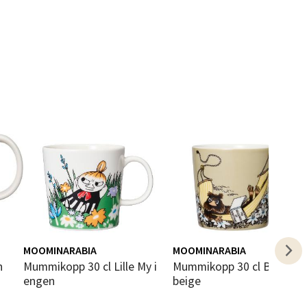
elg
elg
MOOMINARABIA
MOOMINARABIA
elg
n
Mummikopp 30 cl Lille My i
Mummikopp 30 cl Bisamrotta
engen
beige