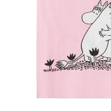
Lillem
Åpent i
0 i bu
Oslo
Erich 
Åpent i
0 i bu
Bryn
Jupiter
Åpent i
0 i bu