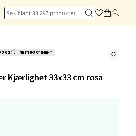
elg
 FOR 2
NETTSORTIMENT
i vår 3 for 2 kampanje. Vi spanderer den rimeligste
er Kjærlighet 33x33 cm rosa
elg
-