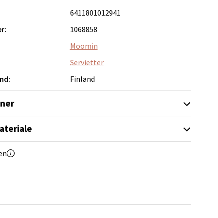
6411801012941
r:
1068858
Moomin
elg
Servietter
nd:
Finland
oner
ateriale
elg
en