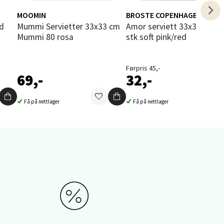
elg
MOOMIN
BROSTE COPENHAGEN
nd
Mummi Servietter 33x33 cm
Amor serviett 33x33 cm 20
Mummi 80 rosa
stk soft pink/red
Førpris 45,-
69,-
32,-
Få på nettlager
Få på nettlager
elg
elg