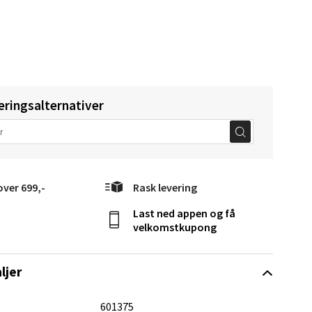
eringsalternativer
Vel
g
over 699,-
Rask levering
Last ned appen og få
velkomstkupong
elg
ljer
601375