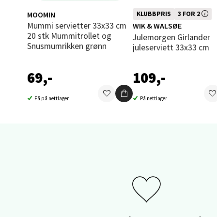
Åpent i
MOOMIN
Denne varen inngår i vår 3 for 2
KLUBBPRIS
3 FOR 2
0 i bu
kampanje. Vi spanderer den rime
Mummi servietter 33x33 cm
WIK & WALSØE
20 stk Mummitrollet og
Julemorgen Girlander
Snusmumrikken grønn
juleserviett 33x33 cm
Sand
69,-
109,-
Brodtk
Åpent i
Få på nettlager
På nettlager
0 i bu
Berg
Sartor
Åpent i
0 i bu