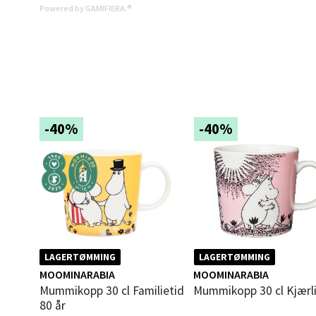
Åpent i
Powered by GAMIFIERA.®
0 i bu
Mold
Torget
-40%
-40%
Åpent i
0 i bu
Narv
Bolags
Åpent i
LAGERTØMMING
LAGERTØMMING
MOOMINARABIA
MOOMINARABIA
0 i bu
Mummikopp 30 cl Familietid
Mummikopp 30 cl Kjærl
80 år