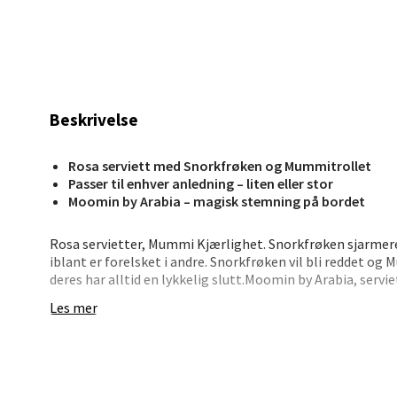
Stav
Madl
Beskrivelse
Madlak
Åpent i
Rosa serviett med Snorkfrøken og Mummitrollet
Passer til enhver anledning – liten eller stor
0 i bu
Moomin by Arabia – magisk stemning på bordet
Rosa servietter, Mummi Kjærlighet. Snorkfrøken sjarme
Leva
iblant er forelsket i andre. Snorkfrøken vil bli reddet og
deres har alltid en lykkelig slutt.Moomin by Arabia, servi
Moafjæ
Les mer
Åpent i
0 i bu