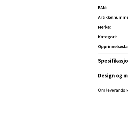
al - Alti Mandal
EAN:
Artikkelnumme
yveien 55, 4517 Mandal
 dag 10-20
Merke:
V
tikk
Kategori:
Opprinnelsesla
 Rana - Thon Senter Mo i Rana
Spesifikasj
f Nansensgate 22, 8622 Mo i Rana
Design og m
 dag 09-19
V
tikk
Om leverandør
und - Thon Senter Moa
andsvegen 25, 6010 Ålesund