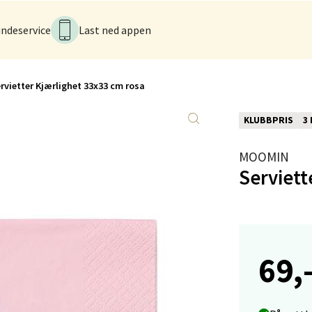
ndeservice
Last ned appen
anger og Sandnes - Kvadrat
Stokkavei 1, 4313 Sandnes
rvietter Kjærlighet 33x33 cm rosa
 dag 10-21
V
tikk
KLUBBPRIS
3
Denne varen inngår 
MOOMIN
en - Thon Senter Lagunen
Serviett
veien 1, 5239 Bergen
 dag 10-21
V
tikk
69,
tiansand - Markens