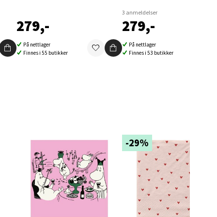
3 anmeldelser
279,-
279,-
På nettlager
På nettlager
elg
Finnes i 55 butikker
Finnes i 53 butikker
-29%
elg