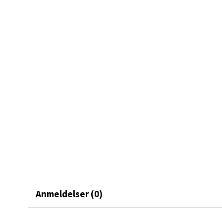
Mand
Skarvø
Åpent i
0 i bu
Mo i
Fridtjo
Åpent i
0 i bu
Åles
Anmeldelser (0)
Langel