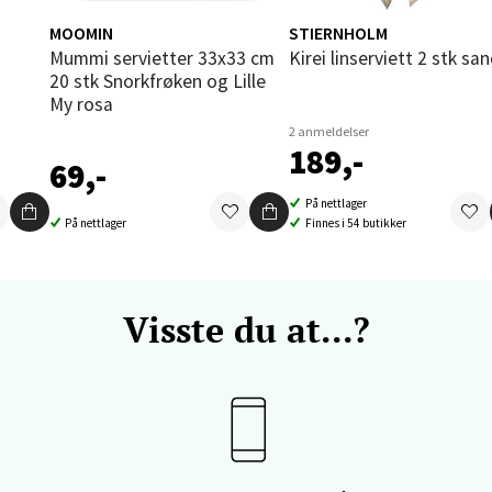
 dag 09-20
V
MOOMIN
STIERNHOLM
tikk
ligste
Mummi servietter 33x33 cm
Kirei linserviett 2 stk sa
20 stk Snorkfrøken og Lille
My rosa
vika - Thon Senter Sandvika
2 anmeldelser
189,-
69,-
orbsgate 7, 1338 Sandvika
På nettlager
 dag 10-21
På nettlager
Finnes i 54 butikker
V
tikk
Visste du at...?
en - Thon Senter Sartor
vegen 12, 5353 Straume
 dag 10-21
V
tikk