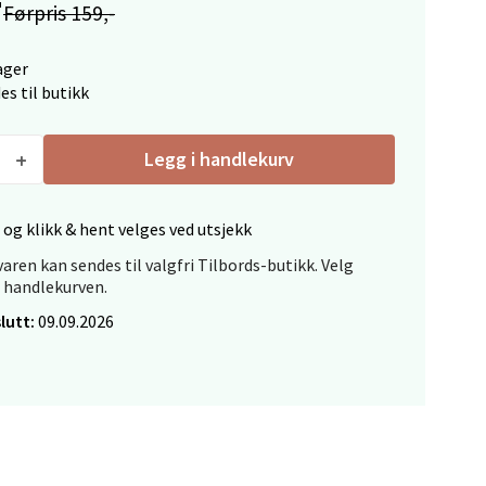
Førpris 159,-
elg
ager
es til butikk
Legg i handlekurv
 og klikk & hent velges ved utsjekk
elg
aren kan sendes til valgfri Tilbords-butikk. Velg
i handlekurven.
lutt:
09.09.2026
elg