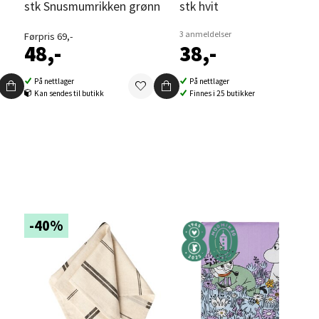
stk Snusmumrikken grønn
stk hvit
3 anmeldelser
Førpris 69,-
48,-
38,-
elg
På nettlager
På nettlager
Kan sendes til butikk
Finnes i 25 butikker
elg
-40%