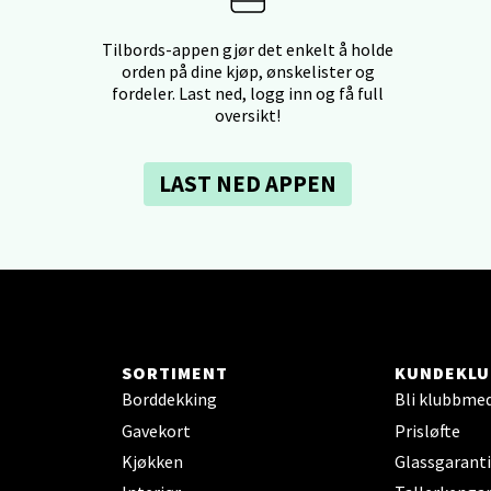
dheim - Sirkus Shopping
Tilbords-appen gjør det enkelt å holde
orden på dine kjøp, ønskelister og
borgveien 5, 7044 Trondheim
fordeler. Last ned, logg inn og få full
 dag 09-21
V
oversikt!
tikk
LAST NED APPEN
- Thon Senter Ski
rsenter, Jernbanesvingen 6, 1400 Ski
 dag 10-21
V
tikk
SORTIMENT
KUNDEKLU
Borddekking
Bli klubbme
land - Sortland Storsenter
Gavekort
Prisløfte
Kjøkken
Glassgaranti
ata 26, 8400 Sortland