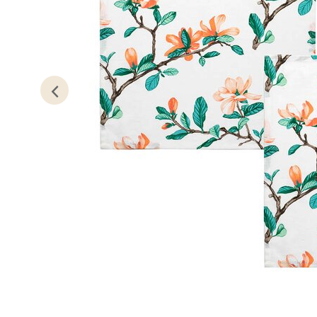
Lillem
Åpent i
0 i bu
Oslo
Erich 
Åpent i
0 i bu
Bryn
Jupiter
Åpent i
0 i bu