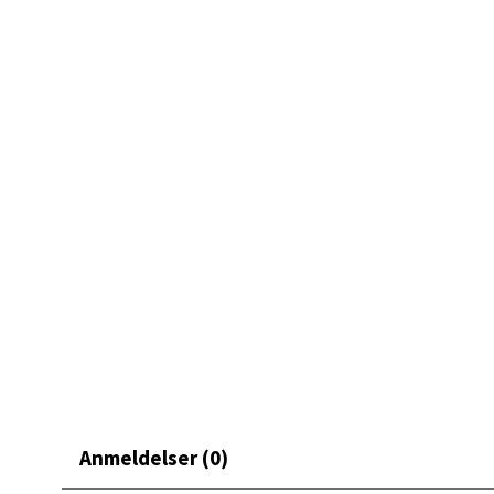
Mand
Et fint innslag som gir bordet et personlig og gjennomfø
Skarvø
Åpent i
0 i bu
Mo i
Fridtjo
Åpent i
0 i bu
Åles
Langel
Anmeldelser (0)
Åpent i