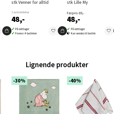
en - Oasen Senter
stk Venner for alltid
stk Lille My
1 anmeldelse
Førpris 69,-
ernadottes vei 52, 5147 Fyllingsdalen
48,-
48,-
 dag 10-21
V
tikk
På nettlager
På nettlager
Finnes i 4 butikker
Kan sendes til butikk
al - Aunasenteret
nteret, Sunndalsvegen 3, 7340 Oppdal
Lignende produkter
 dag 10-19
V
tikk
-30%
-40%
nger - Thon Senter Orkanger
enter Orkanger, Orkdalsveien 113, 7300 Orkanger
 dag 09-20