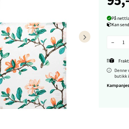
arkens markensgate 25B, 4611 Kristiansand
 dag 09-18
V
På nettl
tikk
Kan send
 - Linderud
Mogensøns vei 38, 0594 Oslo
 dag 10-21
Frakt
V
Denne v
tikk
butikk 
Kampanjes
e/Jæren - M44
veien 2, 4340 Bryne
 dag 10-20
V
tikk