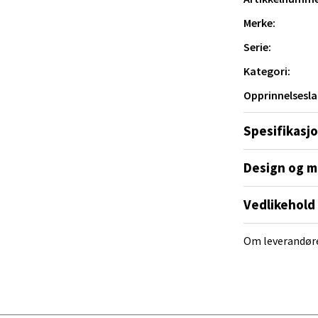
al - Alti Mandal
rt preg.
Merke:
yveien 55, 4517 Mandal
Serie:
 dag 10-20
V
Kategori:
tikk
Opprinnelsesla
 Rana - Thon Senter Mo i Rana
Spesifikasj
f Nansensgate 22, 8622 Mo i Rana
Design og m
 dag 09-19
V
Vedlikehold
tikk
Om leverandør
und - Thon Senter Moa
andsvegen 25, 6010 Ålesund
 dag 10-20