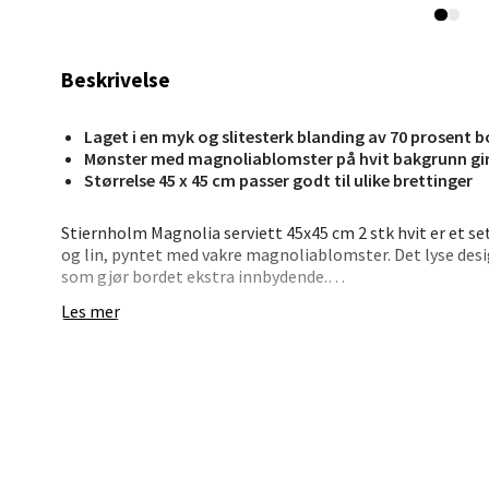
Stav
Beskrivelse
Madl
Laget i en myk og slitesterk blanding av 70 prosent b
Madlak
Mønster med magnoliablomster på hvit bakgrunn gir 
Åpent i
Størrelse 45 x 45 cm passer godt til ulike brettinger
0 i bu
Stiernholm Magnolia serviett 45x45 cm 2 stk hvit er et s
og lin, pyntet med vakre magnoliablomster. Det lyse des
som gjør bordet ekstra innbydende.
Leva
Les mer
Serviettene passer perfekt når du vil gjøre litt ekstra ut
eller formes kreativt. Den myke og slitesterke kvaliteten 
Moafjæ
Åpent i
• 2 servietter i pakken
0 i bu
• 70 % bomull og 30 % lin
• Dekorativt magnoliamønster
• Myk og slitesterk kvalitet
• Størrelse 45x45 cm