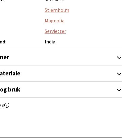
Stiernholm
Magnolia
elg
Servietter
nd:
India
oner
ateriale
elg
 og bruk
en