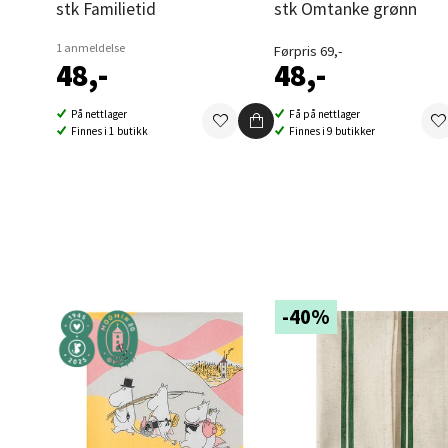
Berg
stk Familietid
stk Omtanke grønn
1 anmeldelse
Førpris 69,-
Folke B
48,-
48,-
Åpent i
0 i bu
På nettlager
Få på nettlager
Finnes i 1 butikk
Finnes i 9 butikker
Oppd
Aunase
Åpent i
0 i bu
-40%
Orka
Thon S
Åpent i