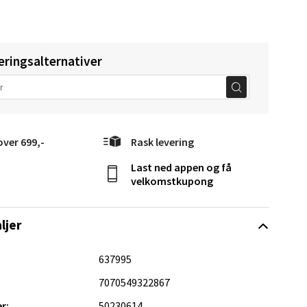
eringsalternativer
Vel
g
over 699,-
Rask levering
Last ned appen og få
velkomstkupong
ljer
elg
637995
7070549322867
r:
50230614