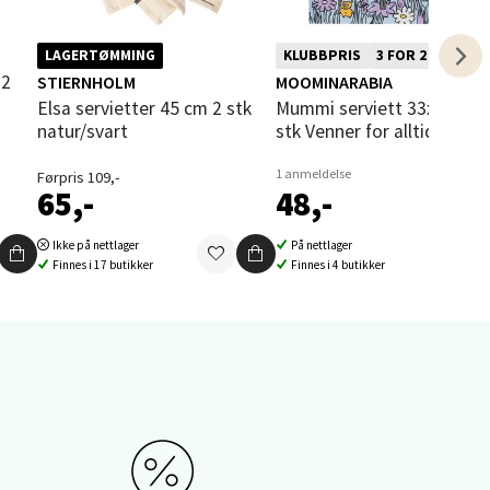
elg
Denne varen inngår i vår 3 for 2
LAGERTØMMING
KLUBBPRIS
3 FOR 2
kampanje. Vi spanderer den rimeligs
STIERNHOLM
MOOMINARABIA
Elsa servietter 45 cm 2 stk
Mummi serviett 33x33 cm 20
natur/svart
stk Venner for alltid
1 anmeldelse
Førpris 109,-
65,-
48,-
elg
Ikke på nettlager
På nettlager
Finnes i 17 butikker
Finnes i 4 butikker
elg