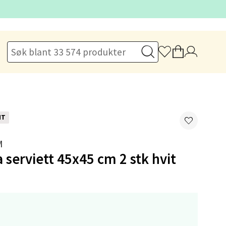
elg
NT
M
 serviett 45x45 cm 2 stk hvit
elg
-