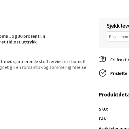
anger og Sandnes - Thon Senter
a
Sjekk lev
omull og 30 prosent lin
rossen nr 9, 4042 Stavanger
et tidløst uttrykk
 dag 10-20
tikk
Fri frakt 
ett med sjarmerende stoffservietter i bomull
ignet gir en romantisk og sommerlig følelse
Prisløfte
nger - Magneten
 av borddekkingen, enten de brettes klassisk
gjør dem praktiske å bruke igjen og igjen.
ra 14, 7606 Levanger
Produktdeta
 dag 10-20
V
tikk
SKU:
EAN:
Artikkelnumme