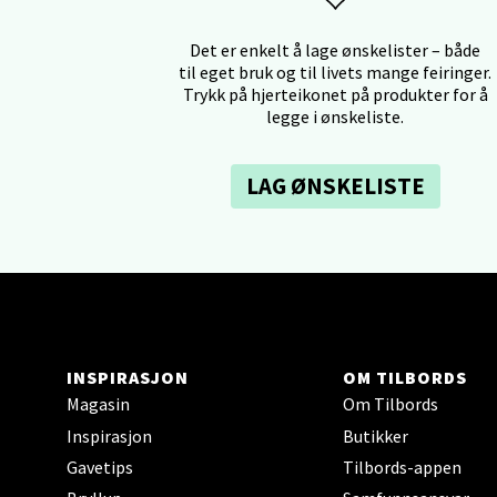
Tron
Det er enkelt å lage ønskelister – både
til eget bruk og til livets mange feiringer.
Falken
Trykk på hjerteikonet på produkter for å
Åpent i
legge i ønskeliste.
0 i bu
LAG ØNSKELISTE
Ski 
Ski Sto
Åpent i
0 i bu
INSPIRASJON
OM TILBORDS
Magasin
Om Tilbords
Sort
Inspirasjon
Butikker
Gavetips
Tilbords-appen
Strang