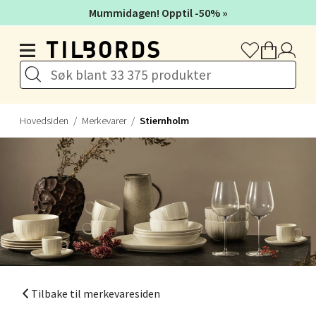
Mummidagen! Opptil -50% »
Hopp til hovedinnholdet
Hovedsiden
Merkevarer
Stiernholm
Tilbake til merkevaresiden