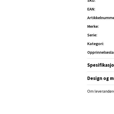
SKU:
EAN:
veien 2, 4340 Bryne
 dag 10-20
Artikkelnumme
V
tikk
Merke:
Serie:
Kategori:
anger og Sandnes - Thon Senter
a
Opprinnelsesla
Spesifikasj
rossen nr 9, 4042 Stavanger
 dag 10-20
Design og m
tikk
Om leverandør
nger - Magneten
ra 14, 7606 Levanger