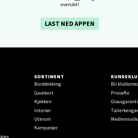
oversikt!
 dag 10-20
V
tikk
LAST NED APPEN
en - Oasen Senter
ernadottes vei 52, 5147 Fyllingsdalen
 dag 10-21
V
tikk
SORTIMENT
KUNDEKLU
Borddekking
Bli klubbme
Gavekort
Prisløfte
al - Aunasenteret
Kjøkken
Glassgaranti
nteret, Sunndalsvegen 3, 7340 Oppdal
Interiør
Tallerkengar
 dag 10-19
Uterom
Medlemsvilk
V
Kampanjer
tikk
okies