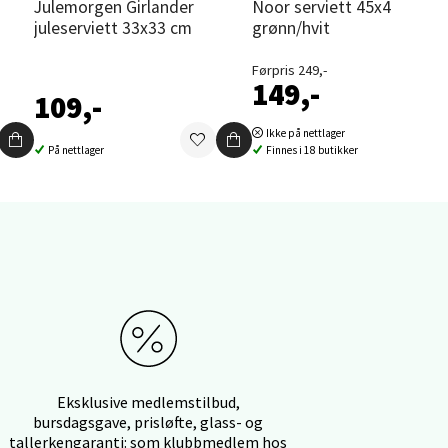
Julemorgen Girlander
Noor serviett 45x45 cm 4 stk
juleserviett 33x33 cm
grønn/hvit
Førpris 249,-
149,-
109,-
elg
Ikke på nettlager
På nettlager
Finnes i 18 butikker
elg
Eksklusive medlemstilbud,
bursdagsgave, prisløfte, glass- og
tallerkengaranti: som klubbmedlem hos