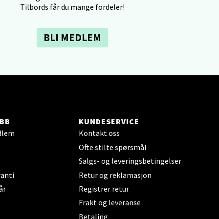
Tilbords får du mange fordeler!
elg
BLI MEDLEM
elg
BB
KUNDESERVICE
dlem
Kontakt oss
Ofte stilte spørsmål
Salgs- og leveringsbetingelser
anti
Retur og reklamasjon
år
Registrer retur
elg
Frakt og leveranse
Betaling