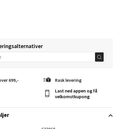
eringsalternativer
elg
over 699,-
Rask levering
Last ned appen og få
velkomstkupong
elg
ljer