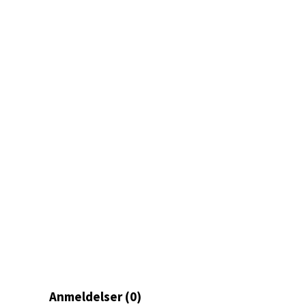
Jupiter
Åpent i
0 i bu
Stav
Madl
Madlak
Åpent i
5 i bu
Leva
Anmeldelser (0)
Moafjæ