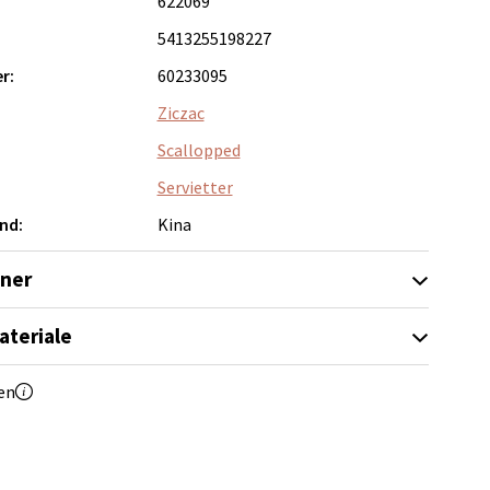
622069
5413255198227
r:
60233095
elg
Ziczac
Scallopped
Servietter
nd:
Kina
oner
Vel
g
ateriale
en