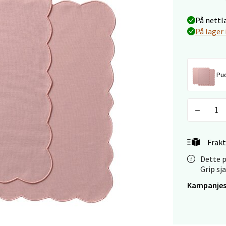
rveien 16, 4016 Stavanger
På nettl
 dag 10-20
På lager 
V
tikk
Pu
anger og Sandnes - Kvadrat
Stokkavei 1, 4313 Sandnes
 dag 10-21
V
tikk
Frakt
Dette p
Grip sj
en - Thon Senter Lagunen
Kampanjes
veien 1, 5239 Bergen
 dag 10-21
V