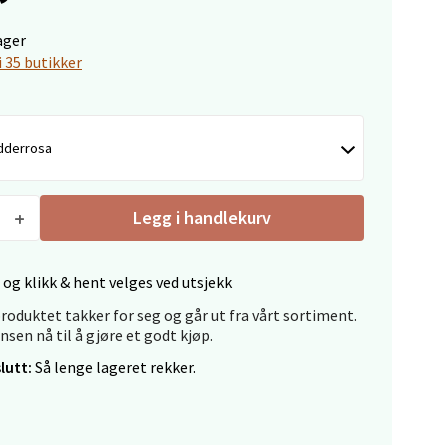
ager
i 35 butikker
elg
dderrosa
Legg i handlekurv
elg
 og klikk & hent velges ved utsjekk
roduktet takker for seg og går ut fra vårt sortiment.
ansen nå til å gjøre et godt kjøp.
lutt:
Så lenge lageret rekker.
elg