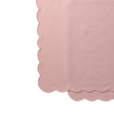
Gartne
Åpent i
6 i bu
Stav
Gamle 
Åpent i
0 i bu
Berg
Lagune
Åpent i