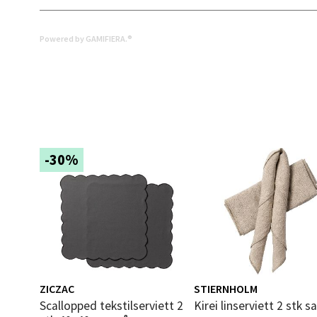
Åpent i
0 i bu
Powered by GAMIFIERA.®
Mand
Skarvø
Åpent i
-30%
0 i bu
Mo i
Fridtjo
Åpent i
6 i bu
ZICZAC
STIERNHOLM
Scallopped tekstilserviett 2
Kirei linserviett 2 stk s