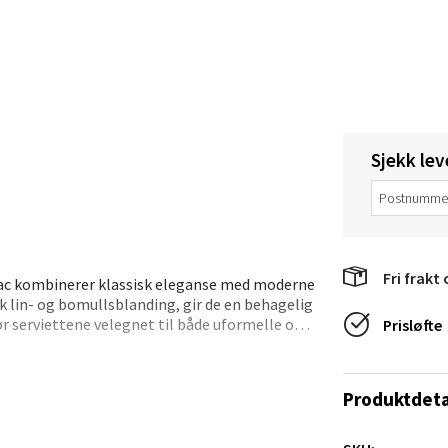
tikk
tiansand - Markens
arkens markensgate 25B, 4611 Kristiansand
 dag 09-18
Sjekk lev
V
tikk
 - Linderud
Fri frakt 
czac kombinerer klassisk eleganse med moderne
 lin- og bomullsblanding, gir de en behagelig
Mogensøns vei 38, 0594 Oslo
ør serviettene velegnet til både uformelle og
Prisløfte
 dag 10-21
V
tikk
kker i ulike farger og fasonger, noe som gir
Produktdeta
r seg tilbake til 1946, har den belgiske
m kombinerer tidløs kvalitet med moderne
e/Jæren - M44