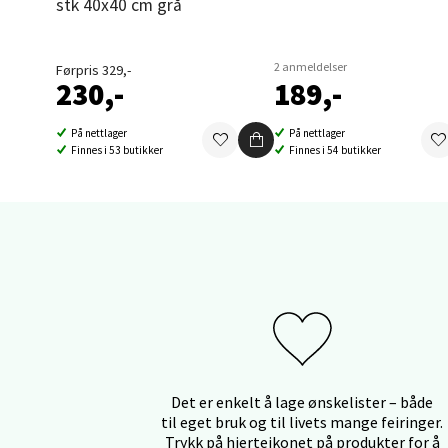
stk 40x40 cm grå
Åles
2 anmeldelser
Førpris 329,-
Langel
230,-
189,-
Åpent i
På nettlager
På nettlager
6 i bu
Finnes i 53 butikker
Finnes i 54 butikker
Mold
Torget
Åpent i
0 i bu
Narv
Det er enkelt å lage ønskelister – både
til eget bruk og til livets mange feiringer.
Trykk på hjerteikonet på produkter for å
Bolags