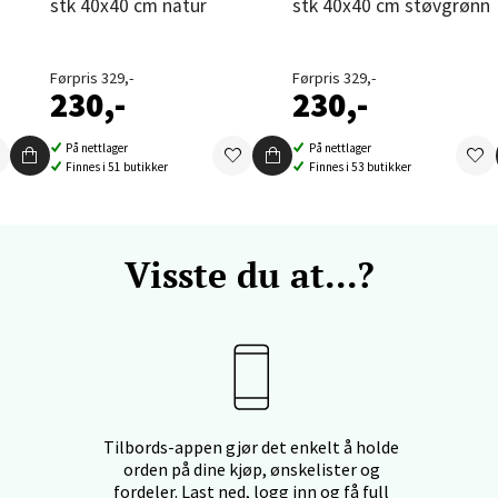
stk 40x40 cm natur
stk 40x40 cm støvgrønn
und - Thon Senter Moa
Førpris 329,-
Førpris 329,-
andsvegen 25, 6010 Ålesund
230,-
230,-
 dag 10-20
V
På nettlager
På nettlager
tikk
Finnes i 51 butikker
Finnes i 53 butikker
e - Moldetorget
Visste du at...?
 1, 6413 Molde
 dag 10-20
V
tikk
ik - Thon Senter Malmporten
Tilbords-appen gjør det enkelt å holde
orden på dine kjøp, ønskelister og
fordeler. Last ned, logg inn og få full
gata 1, 8514 Narvik