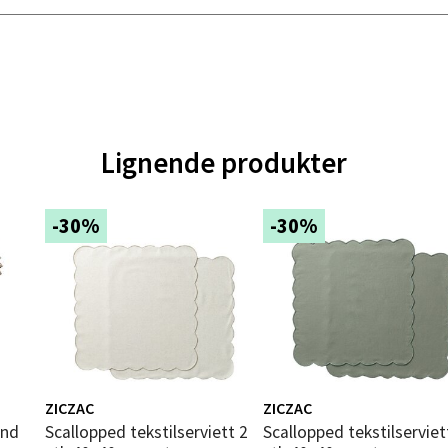
 dag 10-20
V
tikk
al - Alti Mandal
Lignende produkter
yveien 55, 4517 Mandal
 dag 10-20
V
-30%
-30%
tikk
 Rana - Thon Senter Mo i Rana
f Nansensgate 22, 8622 Mo i Rana
 dag 09-19
V
tikk
ZICZAC
ZICZAC
and
Scallopped tekstilserviett 2
Scallopped tekstilserviett 2