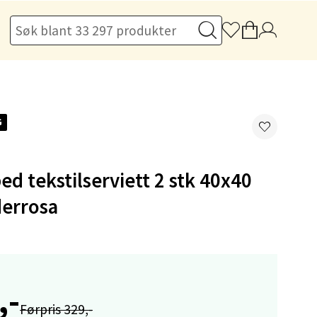
elg
G
ed tekstilserviett 2 stk 40x40
errosa
elg
,-
Førpris 329,-