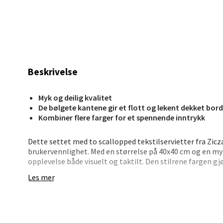
6 i bu
Kris
Lillem
Beskrivelse
Åpent i
0 i bu
Myk og deilig kvalitet
De bølgete kantene gir et flott og lekent dekket bord
Kombiner flere farger for et spennende inntrykk
Oslo
Dette settet med to scallopped tekstilservietter fra Zi
brukervennlighet. Med en størrelse på 40x40 cm og en myk
Erich 
opplevelse både visuelt og taktilt. Den stilrene fargen gj
Åpent i
festlige anledninger.
Les mer
6 i bu
Ziczac tilbyr et bredt sortiment av servietter og dekkebri
fleksibilitet i borddekkingen. Med en historie som strekke
familiebedriften bak Ziczac bygget opp et varemerke so
Bryn
design – en naturlig del av ethvert kjøkken.