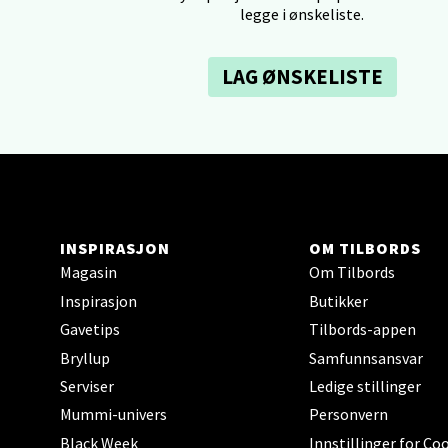
legge i ønskeliste.
Åpent i
6 i bu
LAG ØNSKELISTE
Berg
Folke B
Åpent i
2 i bu
INSPIRASJON
OM TILBORDS
Magasin
Om Tilbords
Inspirasjon
Butikker
Oppd
Gavetips
Tilbords-appen
Aunase
Bryllup
Samfunnsansvar
Åpent i
Serviser
Ledige stillinger
Mummi-univers
Personvern
0 i bu
Black Week
Innstillinger for Co