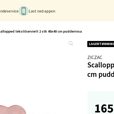
ndeservice
Last ned appen
tad - Thon Senter Kanebogen
egen 5, 9411 Harstad
allopped tekstilserviett 2 stk 40x40 cm pudderrosa
 dag 10-20
V
tikk
LAGERTØMMIN
ZICZAC
Scallopp
sund - Thon Senter Oasen
cm pudd
vegen 16, 5542 Karmsund
 dag 10-20
V
tikk
165
anger og Sandnes - Kilden Senter