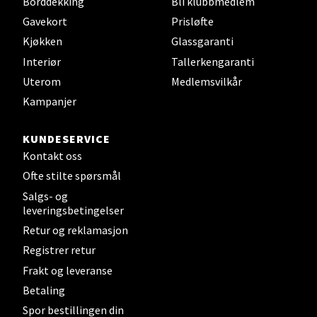
Borddekking
Bli klubbmedlem
Åpent i dag 09-19
Gavekort
Prisløfte
Kjøkken
Glassgaranti
Velg
Interiør
Tallerkengaranti
Uterom
Medlemsvilkår
Kampanjer
Ålesund - Thon Senter Moa
KUNDESERVICE
Kontakt oss
Langelandsvegen 25, 6010 Ålesund
Åpent i dag 10-20
Ofte stilte spørsmål
Salgs- og
leveringsbetingelser
Velg
Retur og reklamasjon
Registrer retur
Frakt og leveranse
Betaling
Molde - Moldetorget
Spor bestillingen din