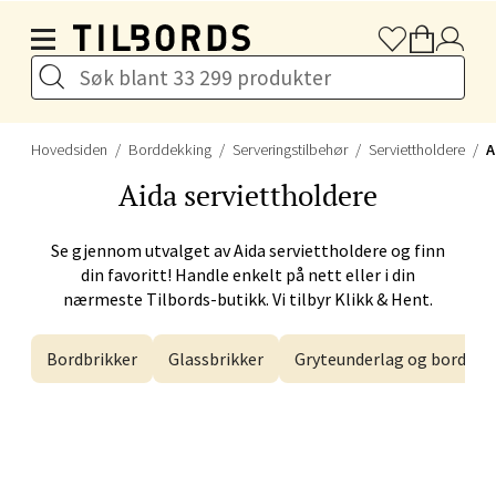
Hopp til hovedinnholdet
Karmsund - Thon Senter Oasen
Hovedsiden
Borddekking
Serveringstilbehør
Serviettholdere
A
Austbøvegen 16, 5542 Karmsund
Åpningstider ikke tilgjengelig
Aida
serviettholdere
Se gjennom utvalget av
Aida
serviettholdere og finn
Velg
din favoritt! Handle enkelt på nett eller i din
nærmeste Tilbords-butikk. Vi tilbyr Klikk & Hent.
Bordbrikker
Glassbrikker
Gryteunderlag og bordskå
Stavanger og Sandnes - Kilden
Senter
Gartnerveien 16, 4016 Stavanger
Åpent i dag 10-20