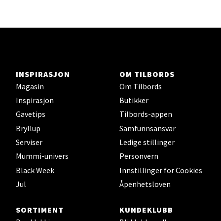
Velg
Mandal - Alti Mandal
INSPIRASJON
OM TILBORDS
Skarvøyveien 55, 4517 Mandal
Magasin
Om Tilbords
Åpent i dag 10-20
Inspirasjon
Butikker
Gavetips
Tilbords-appen
Velg
Bryllup
Samfunnsansvar
Serviser
Ledige stillinger
Mummi-univers
Personvern
Black Week
Innstillinger for Cookies
Mo i Rana - Thon Senter Mo i
Jul
Åpenhetsloven
Rana
SORTIMENT
KUNDEKLUBB
Fridtjof Nansensgate 22, 8622 Mo i Rana