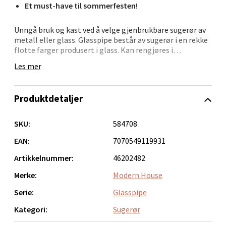
Et must-have til sommerfesten!
3 i butikk
Unngå bruk og kast ved å velge gjenbrukbare sugerør av
metall eller glass. Glasspipe består av sugerør i en rekke
Velg
flotte farger produsert i glass. Kan rengjøres i
oppvaskmaskin, men for best resultat, anbefaler vi å
Les mer
rengjøre for hånd med Steelpipe sugerørbørste.
Bergen - Oasen Senter
Et must-have til festen!
Produktdetaljer
XL sugerør er tykkere enn vanlige sugerør. Tykke sugerør
Folke Bernadottes vei 52, 5147 Fyllingsdalen
passer ekstra godt til fyldige drikker som smoothie.
Åpent i dag 10-21
SKU:
584708
Mål: Diameter 0,8 cm, Lengde 20 cm
EAN:
7070549119931
12 i butikk
Artikkelnummer:
46202482
Velg
Merke:
Modern House
Serie:
Glasspipe
Kategori:
Sugerør
Oppdal - Aunasenteret