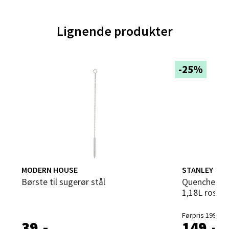
Velg
Lignende produkter
Trondheim - Sirkus Shopping
-25%
Falkenborgveien 5, 7044 Trondheim
Åpent i dag 09-21
0 i butikk
Velg
MODERN HOUSE
STANLEY
Børste til sugerør stål
Quencher sugerør 4 stk til Quencher
1,18L rosa
Ski - Thon Senter Ski
Førpris 199,-
Ski Storsenter, Jernbanesvingen 6, 1400 Ski
39,-
149,-