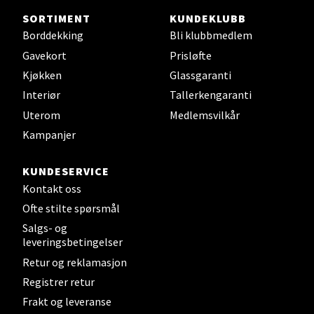
Steinkjer - Thon Senter Steinkjer
SORTIMENT
KUNDEKLUBB
Sjøfartsgata 2, 7714 Steinkjer
Borddekking
Bli klubbmedlem
Åpent i dag 10-20
Gavekort
Prisløfte
20 i butikk
Kjøkken
Glassgaranti
Interiør
Tallerkengaranti
Velg
Uterom
Medlemsvilkår
Kampanjer
KUNDESERVICE
Leirvik - Stord
Kontakt oss
Ofte stilte spørsmål
Torgbakken 2, 5401 Stord
Åpent i dag 10-17
Salgs- og
leveringsbetingelser
10 i butikk
Retur og reklamasjon
Registrer retur
Velg
Frakt og leveranse