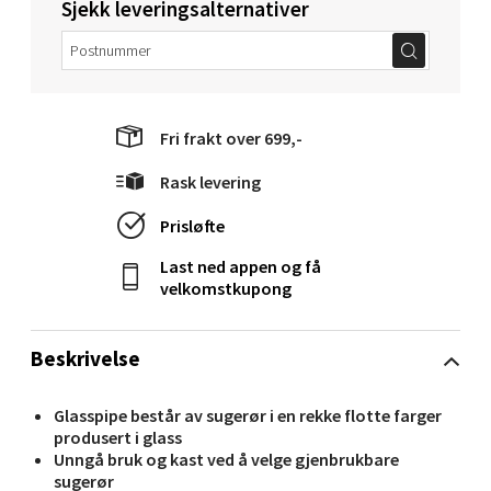
Sjekk leveringsalternativer
Molde - Moldetorget
Fri frakt over 699,-
Torget 1, 6413 Molde
Åpent i dag 10-20
Rask levering
5 i butikk
Prisløfte
Velg
Last ned appen og få
velkomstkupong
Beskrivelse
Narvik - Thon Senter
Malmporten
Glasspipe består av sugerør i en rekke flotte farger
produsert i glass
Bolagsgata 1, 8514 Narvik
Unngå bruk og kast ved å velge gjenbrukbare
Åpent i dag 10-20
sugerør