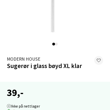
5 i butikk
Velg
Mandal - Alti Mandal
Skarvøyveien 55, 4517 Mandal
MODERN HOUSE
Åpent i dag 10-20
Sugerør i glass bøyd XL klar
12 i butikk
Velg
39,-
Mo i Rana - Thon Senter Mo i
Ikke på nettlager