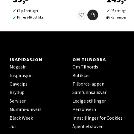
Åpent i dag 10-21
Få på nettlager
På nettlager
15 i butikk
Finnes i 46 butikker
Kan sendes til b
Velg
Sortland - Sortland Storsenter
INSPIRASJON
OM TILBORDS
Magasin
Om Tilbords
Strangata 26, 8400 Sortland
Inspirasjon
Butikker
Åpent i dag 10-19
Gavetips
Tilbords-appen
7 i butikk
Bryllup
Samfunnsansvar
Serviser
Ledige stillinger
Velg
Mummi-univers
Personvern
Black Week
Innstillinger for Cookies
Jul
Åpenhetsloven