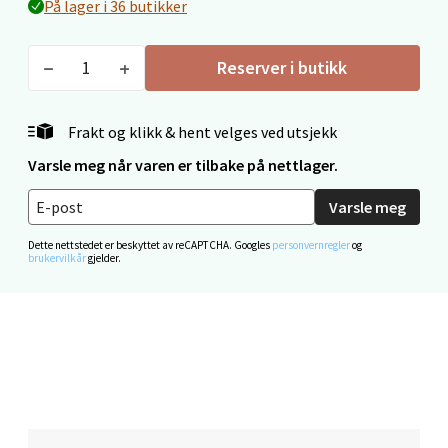
På lager i 36 butikker
Rana
Fridtjof Nansensgate 22, 8622 Mo i Rana
Reserver i butikk
Åpent i dag 09-19
10 i butikk
Frakt og klikk & hent velges ved utsjekk
Varsle meg når varen er tilbake på nettlager.
Velg
Varsle meg
Dette nettstedet er beskyttet av reCAPTCHA. Googles
personvernregler
og
brukervilkår
gjelder.
Ålesund - Thon Senter Moa
Langelandsvegen 25, 6010 Ålesund
Åpent i dag 10-20
0 i butikk
Velg