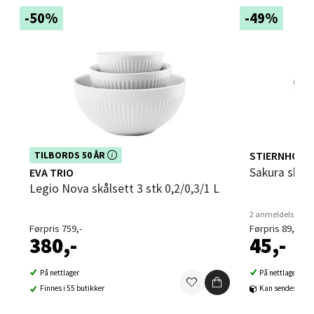
-50%
-49%
Bergen - Thon Senter Åsane
Åsane Storsenter, 5116 Ulset
Åpent i dag 10-21
0 i butikk
Dette produktet er inkludert i vår kampanje. Benytt
STIERNHOLM
TILBORDS 50 ÅR
deg av rabatten i dag!
Sakura skål
EVA TRIO
Velg
Legio Nova skålsett 3 stk 0,2/0,3/1 L
2 anmeldelser
Førpris 759,-
Førpris 89,-
Bergen - Horisont
380,-
45,-
Myrdalsvegen 2, 5130 Nyborg
På nettlager
På nettlager
Åpent i dag 10-21
Finnes i 55 butikker
Kan sendes til b
0 i butikk