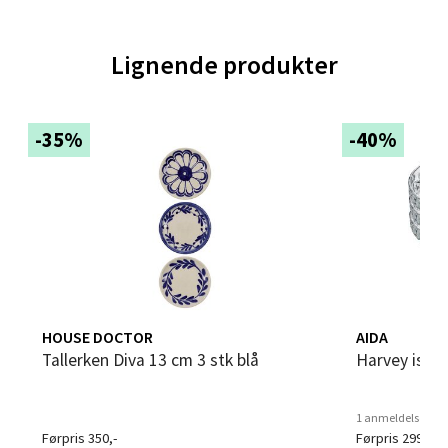
Velg
Lignende produkter
-35%
-40%
Bergen - Thon Senter Sartor
Sartorvegen 12, 5353 Straume
Åpent i dag 10-21
0 i butikk
Velg
HOUSE DOCTOR
AIDA
Tallerken Diva 13 cm 3 stk blå
Harvey isas
Oppdal - Aunasenteret
1 anmeldelse
Førpris 350,-
Førpris 299,-