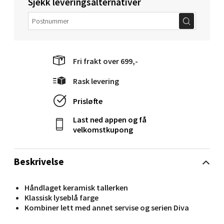
Sjekk leveringsalternativer
0 i butikk
Velg
Fri frakt over 699,-
Karmsund - Thon Senter Oasen
Rask levering
Prisløfte
Austbøvegen 16, 5542 Karmsund
Åpent i dag 10-20
Last ned appen og få
velkomstkupong
0 i butikk
Velg
Beskrivelse
Håndlaget keramisk tallerken
Klassisk lyseblå farge
Bergen - Thon Senter Lagunen
Kombiner lett med annet servise og serien Diva