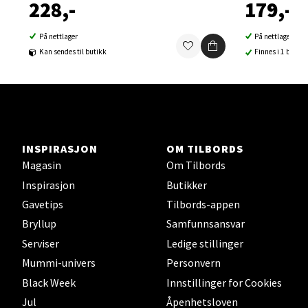
Aunasenteret, Sunndalsvegen 3, 7340 Oppdal
228,-
179,-
Åpent i dag 10-19
På nettlager
På nettlager
0 i butikk
Kan sendes til butikk
Finnes i 1 butikk
Velg
Førde - Alti Førde
INSPIRASJON
OM TILBORDS
Magasin
Om Tilbords
Naustdalsveien 4, 6800 Førde
Inspirasjon
Butikker
Åpent i dag 10-20
Gavetips
Tilbords-appen
0 i butikk
Bryllup
Samfunnsansvar
Serviser
Ledige stillinger
Velg
Mummi-univers
Personvern
Black Week
Innstillinger for Cookies
Jul
Åpenhetsloven