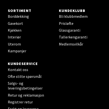
Sunndalsøra - Alti Sunndal
SORTIMENT
KUNDEKLUBB
Alti Sunndal, Sunndalsveien 17, 6600 Sunndalsøra
Borddekking
Bli klubbmedlem
Åpent i dag 10-19
Gavekort
Prisløfte
0 i butikk
Kjøkken
Glassgaranti
Interiør
Tallerkengaranti
Velg
Uterom
Medlemsvilkår
Kampanjer
KUNDESERVICE
Ålesund - Thon Senter Moa
Kontakt oss
Ofte stilte spørsmål
Langelandsvegen 25, 6010 Ålesund
Salgs- og
Åpent i dag 10-20
leveringsbetingelser
0 i butikk
Retur og reklamasjon
Registrer retur
Velg
Frakt og leveranse