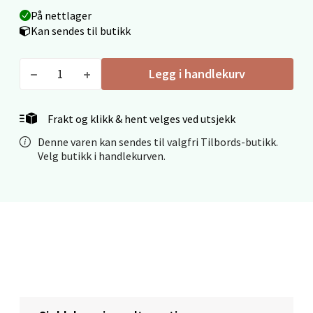
Velg
På nettlager
Kan sendes til butikk
Leirvik - Stord
Legg i handlekurv
Torgbakken 2, 5401 Stord
Åpent i dag 10-17
Frakt og klikk & hent velges ved utsjekk
0 i butikk
Denne varen kan sendes til valgfri Tilbords-butikk.
Velg butikk i handlekurven.
Velg
Haugesund - Amanda
Longhammarveien 27, 5536 Haugesund
Åpent i dag 10-20