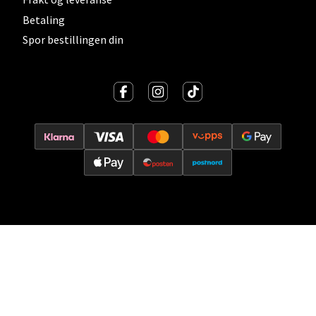
Betaling
Spor bestillingen din
Molde - Moldetorget
Torget 1, 6413 Molde
Åpent i dag 10-20
0 i butikk
Velg
Orkanger - Thon Senter Orkanger
Thon Senter Orkanger, Orkdalsveien 113, 7300
Orkanger
Åpent i dag 09-20