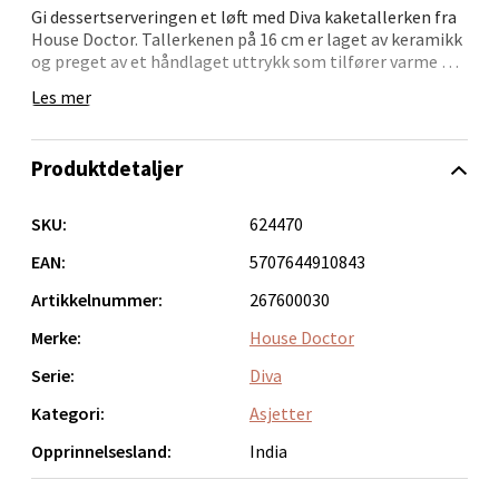
Laguneveien 1, 5239 Bergen
Gi dessertserveringen et løft med Diva kaketallerken fra
Åpent i dag 10-21
House Doctor. Tallerkenen på 16 cm er laget av keramikk
og preget av et håndlaget uttrykk som tilfører varme og
0 i butikk
karakter til bordet. Den lyseblå tonen gir en diskret
Les mer
fargeklatt som passer både i klassiske og moderne
omgivelser.
Velg
Produktdetaljer
Bruk den alene for et minimalistisk uttrykk, eller miks
med matchende servise for et mer komplett dekke. Et
allsidig tillegg til kjøkkenet – perfekt til små, søte
SKU:
624470
fristelser og hyggelige kaffestunder.
Bergen - Galleriet
EAN:
5707644910843
Torgalmenningen 8, 5014 Bergen
Artikkelnummer:
267600030
Åpent i dag 09-21
Merke:
House Doctor
0 i butikk
Serie:
Diva
Kategori:
Asjetter
Velg
Opprinnelsesland:
India