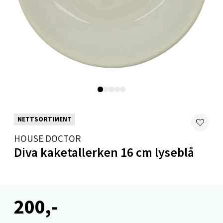
Stavanger og Sandnes - Thon
Senter Madla
Madlakrossen nr 9, 4042 Stavanger
Åpent i dag 10-20
0 i butikk
Velg
NETTSORTIMENT
HOUSE DOCTOR
Bryne/Jæren - M44
Diva kaketallerken 16 cm lyseblå
Jupiterveien 2, 4340 Bryne
Åpent i dag 10-20
0 i butikk
200,-