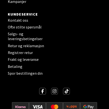
Kampanjer
0 i butikk
KUNDESERVICE
Kontakt oss
Velg
Ofte stilte spørsmål
Salgs- og
leveringsbetingelser
Strømmen - Thon Senter Strømmen
Retur og reklamasjon
Registrer retur
Støperivn. 5, 2010 Strømmen
Frakt og leveranse
Åpent i dag 10-21
Betaling
0 i butikk
Spor bestillingen din
Velg
Sunndalsøra - Alti Sunndal