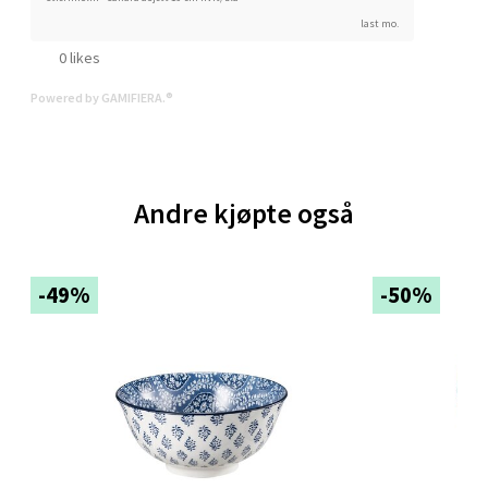
Åpent i dag 10-21
last mo.
0 i butikk
0 likes
Velg
Powered by GAMIFIERA.®
Trondheim - Sirkus Shopping
Andre kjøpte også
Falkenborgveien 5, 7044 Trondheim
Åpent i dag 09-21
-49%
-50%
0 i butikk
Velg
Ski - Thon Senter Ski