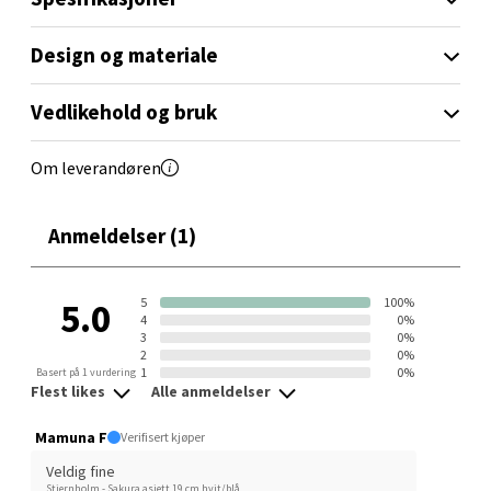
Velg
Design og materiale
Vedlikehold og bruk
Sandvika - Thon Senter Sandvika
Om leverandøren
Brodtkorbsgate 7, 1338 Sandvika
Åpent i dag 10-21
Anmeldelser (1)
0 i butikk
5
100%
5.0
Velg
4
0%
3
0%
2
0%
1
0%
Basert på 1 vurdering
Flest likes
Alle anmeldelser
Bergen - Thon Senter Sartor
Mamuna F
Verifisert kjøper
Sartorvegen 12, 5353 Straume
Veldig fine
Stiernholm - Sakura asjett 19 cm hvit/blå