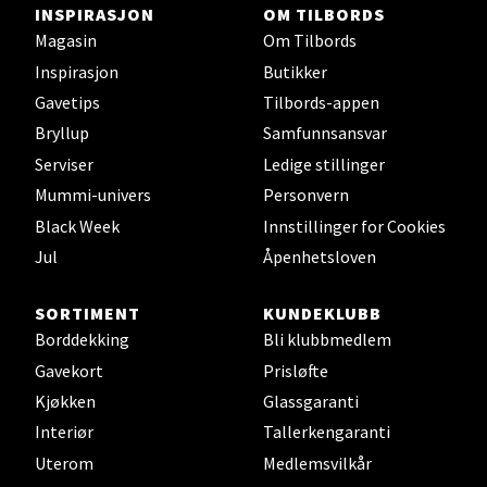
INSPIRASJON
OM TILBORDS
Velg
Magasin
Om Tilbords
Inspirasjon
Butikker
Gavetips
Tilbords-appen
Oslo - Thon Senter Storo
Bryllup
Samfunnsansvar
Serviser
Ledige stillinger
Vitaminveien 7 - 9, 0485 Oslo
Mummi-univers
Personvern
Åpent i dag 10-21
Black Week
Innstillinger for Cookies
0 i butikk
Jul
Åpenhetsloven
Velg
SORTIMENT
KUNDEKLUBB
Borddekking
Bli klubbmedlem
Gavekort
Prisløfte
Kjøkken
Glassgaranti
Lillehammer - Strandtorget
Interiør
Tallerkengaranti
Strandtorget, 2609 Lillehammer
Uterom
Medlemsvilkår
Åpent i dag 09-20