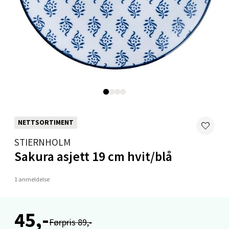
Velg
Mo i Rana - Thon Senter Mo i Rana
Fridtjof Nansensgate 22, 8622 Mo i Rana
Åpent i dag 09-19
0 i butikk
NETTSORTIMENT
Velg
STIERNHOLM
Sakura asjett 19 cm hvit/blå
1 anmeldelse
Ålesund - Thon Senter Moa
Langelandsvegen 25, 6010 Ålesund
45,-
Førpris 89,-
Åpent i dag 10-20