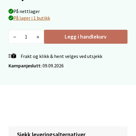
0 i butikk
På nettlager
På lager i 1 butikk
Velg
Legg i handlekurv
Molde - Moldetorget
Frakt og klikk & hent velges ved utsjekk
Kampanjeslutt:
09.09.2026
Torget 1, 6413 Molde
Åpent i dag 10-20
0 i butikk
Velg
Narvik - Thon Senter Malmporten
Sjekk leveringsalternativer