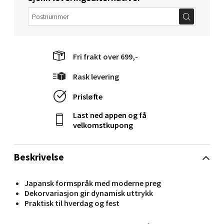
Bolagsgata 1, 8514 Narvik
Åpent i dag 10-20
0 i butikk
Fri frakt over 699,-
Velg
Rask levering
Prisløfte
Last ned appen og få
Bergen - Oasen Senter
velkomstkupong
Folke Bernadottes vei 52, 5147 Fyllingsdalen
Åpent i dag 10-21
Beskrivelse
0 i butikk
Japansk formspråk med moderne preg
Dekorvariasjon gir dynamisk uttrykk
Velg
Praktisk til hverdag og fest