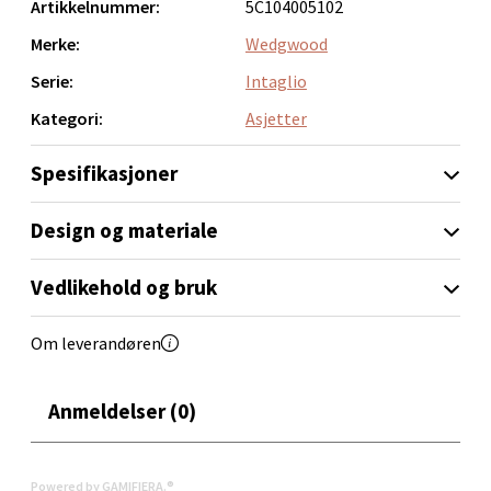
Artikkelnummer:
5C104005102
Merke:
Wedgwood
Velg
Serie:
Intaglio
Kategori:
Asjetter
Bryne/Jæren - M44
Spesifikasjoner
Jupiterveien 2, 4340 Bryne
Design og materiale
Åpent i dag 10-20
0 i butikk
Vedlikehold og bruk
Velg
Om leverandøren
Anmeldelser (0)
Stavanger og Sandnes - Thon
Senter Madla
Powered by GAMIFIERA.®