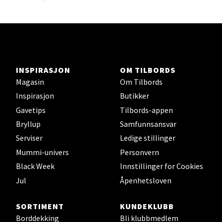
Madlakrossen nr 9, 4042 Stavanger
Åpent i dag 10-20
0 i butikk
Velg
INSPIRASJON
OM TILBORDS
Magasin
Om Tilbords
Inspirasjon
Butikker
Gavetips
Tilbords-appen
Levanger - Magneten
Bryllup
Samfunnsansvar
Serviser
Ledige stillinger
Moafjæra 14, 7606 Levanger
Åpent i dag 10-20
Mummi-univers
Personvern
Black Week
Innstillinger for Cookies
0 i butikk
Jul
Åpenhetsloven
Velg
SORTIMENT
KUNDEKLUBB
Borddekking
Bli klubbmedlem