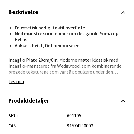
Beskrivelse
Kristiansand - Markens
En estetisk herlig, taktil overflate
Lillemarkens markensgate 25B, 4611
Med mønstre som minner om det gamle Roma og
Kristiansand
Hellas
Åpent i dag 09-18
Vakkert hvitt, fint benporselen
0 i butikk
Intaglio Plate 20cm/8in. Moderne møter klassisk med
Intaglio-mønsteret fra Wedgwood, som kombinerer de
Velg
pregede teksturene som var så populære under den
georgianske tiden med en ren, hvit glasur som er
Les mer
umiskjennelig moderne. Vakkert hvitt, fint benporselen
preget med mønstre, som minner om det gamle Roma
og Hellas, resulterer i en estetisk herlig, taktil overflate.
Oslo - Linderud
Produktdetaljer
Erich Mogensøns vei 38, 0594 Oslo
SKU:
601105
Åpent i dag 10-21
EAN:
91574130002
0 i butikk