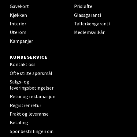
Gavekort
Prisløfte
Mandal - Alti Mandal
Kjøkken
Glassgaranti
Interiør
Tallerkengaranti
Skarvøyveien 55, 4517 Mandal
Uterom
Medlemsvilkår
Åpent i dag 10-20
Kampanjer
0 i butikk
KUNDESERVICE
Velg
Kontakt oss
Ofte stilte spørsmål
Salgs- og
leveringsbetingelser
Mo i Rana - Thon Senter Mo i
Retur og reklamasjon
Rana
Registrer retur
Frakt og leveranse
Fridtjof Nansensgate 22, 8622 Mo i Rana
Åpent i dag 09-19
Betaling
Spor bestillingen din
0 i butikk