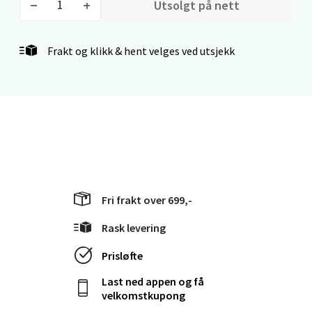
Utsolgt på nett
Gamle Stokkavei 1, 4313 Sandnes
Åpent i dag 10-21
Frakt og klikk & hent velges ved utsjekk
0 i butikk
Velg
Bergen - Thon Senter Lagunen
Fri frakt over 699,-
Laguneveien 1, 5239 Bergen
Åpent i dag 10-21
Rask levering
0 i butikk
Prisløfte
Last ned appen og få
Velg
velkomstkupong