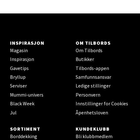
Sjøfartsgata 2, 7714 Steinkjer
Åpent i dag 10-20
Velg
INSPIRASJON
OM TILBORDS
Magasin
Om Tilbords
Inspirasjon
Butikker
Gavetips
Tilbords-appen
Leirvik - Stord
Bryllup
Samfunnsansvar
Serviser
Ledige stillinger
Torgbakken 2, 5401 Stord
Åpent i dag 10-17
Mummi-univers
Personvern
Black Week
Innstillinger for Cookies
Jul
Åpenhetsloven
Velg
SORTIMENT
KUNDEKLUBB
Borddekking
Bli klubbmedlem