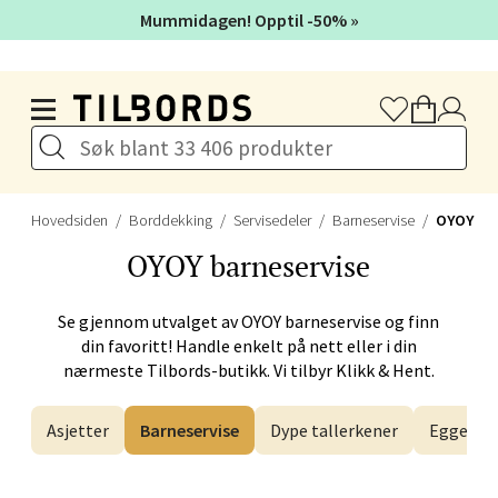
Velg
Mummidagen! Opptil -50% »
Hopp til hovedinnholdet
Levanger - Magneten
Moafjæra 14, 7606 Levanger
Åpent i dag 10-20
Hovedsiden
Borddekking
Servisedeler
Barneservise
OYOY
OYOY
barneservise
Velg
Se gjennom utvalget av
OYOY
barneservise og finn
din favoritt! Handle enkelt på nett eller i din
nærmeste Tilbords-butikk. Vi tilbyr Klikk & Hent.
Mandal - Alti Mandal
Asjetter
Barneservise
Dype tallerkener
Eggegla
Skarvøyveien 55, 4517 Mandal
Åpent i dag 10-20