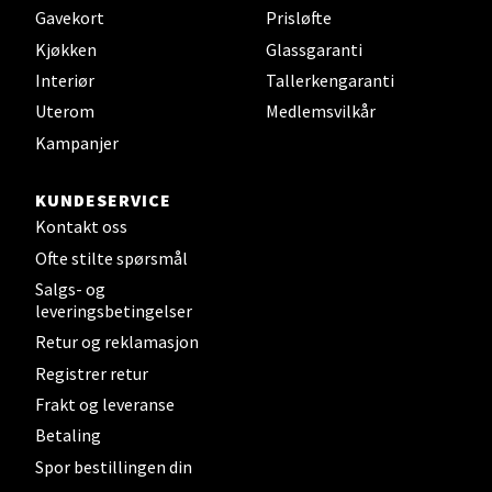
Gavekort
Prisløfte
Oslo - Thon Senter Storo
Kjøkken
Glassgaranti
Vitaminveien 7 - 9, 0485 Oslo
Interiør
Tallerkengaranti
Åpent i dag 10-21
Uterom
Medlemsvilkår
Kampanjer
Velg
KUNDESERVICE
Kontakt oss
Ofte stilte spørsmål
Salgs- og
Lillehammer - Strandtorget
leveringsbetingelser
Retur og reklamasjon
Strandtorget, 2609 Lillehammer
Åpent i dag 09-20
Registrer retur
Frakt og leveranse
Betaling
Velg
Spor bestillingen din