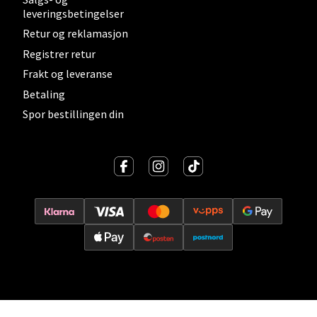
0 i butikk
leveringsbetingelser
Retur og reklamasjon
Velg
Registrer retur
Frakt og leveranse
Betaling
Spor bestillingen din
Lillehammer - Strandtorget
Strandtorget, 2609 Lillehammer
Åpent i dag 09-18
0 i butikk
Velg
Strømmen - Thon Senter Strømmen