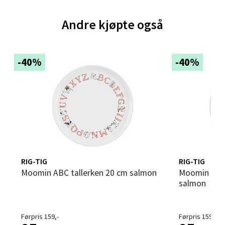
2 i butikk
Andre kjøpte også
Velg
-40%
-40%
Bergen - Thon Senter Sartor
Sartorvegen 12, 5353 Straume
Åpent i dag 10-18
4 i butikk
RIG-TIG
RIG-TIG
Velg
Moomin ABC tallerken 20 cm salmon
Moomin ABC dyp tallerken 15 cm
salmon
Trondheim - Sirkus Shopping
Førpris 159,-
Førpris 159,-