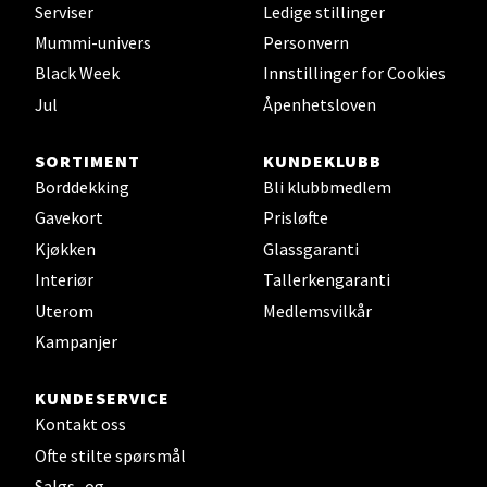
Serviser
Ledige stillinger
Velg
Mummi-univers
Personvern
Black Week
Innstillinger for Cookies
Jul
Åpenhetsloven
Leirvik - Stord
SORTIMENT
KUNDEKLUBB
Torgbakken 2, 5401 Stord
Borddekking
Bli klubbmedlem
Åpent i dag 10-15
Gavekort
Prisløfte
0 i butikk
Kjøkken
Glassgaranti
Interiør
Tallerkengaranti
Velg
Uterom
Medlemsvilkår
Kampanjer
Oslo - Thon Senter Storo
KUNDESERVICE
Kontakt oss
Vitaminveien 7 - 9, 0485 Oslo
Ofte stilte spørsmål
Åpent i dag 10-19
Salgs- og