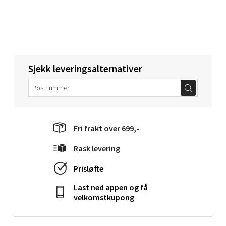
Torget 1, 6413 Molde
Åpent i dag 10-18
0 i butikk
Velg
Sjekk leveringsalternativer
Narvik - Thon Senter Malmporten
Fri frakt over 699,-
Bolagsgata 1, 8514 Narvik
Åpent i dag 10-18
Rask levering
0 i butikk
Prisløfte
Last ned appen og få
Velg
velkomstkupong