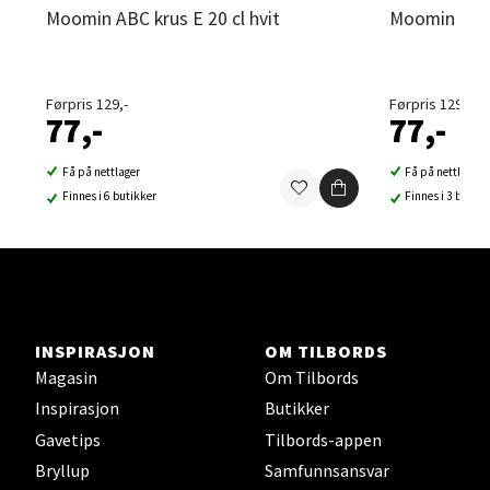
Moomin ABC krus E 20 cl hvit
Moomin ABC 
Sortland - Sortland Storsenter
Strangata 26, 8400 Sortland
Førpris 129,-
Førpris 129,-
77,-
77,-
Åpent i dag 10-16
1 i butikk
Få på nettlager
Få på nettlager
Finnes i 6 butikker
Finnes i 3 butikk
Velg
Steinkjer - Thon Senter Steinkjer
INSPIRASJON
OM TILBORDS
Magasin
Om Tilbords
Sjøfartsgata 2, 7714 Steinkjer
Åpent i dag 10-18
Inspirasjon
Butikker
Gavetips
Tilbords-appen
0 i butikk
Bryllup
Samfunnsansvar