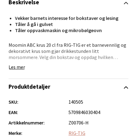
Beskrivelse
Bergen - Oasen Senter
Vekker barnets interesse for bokstaver og lesing
Folke Bernadottes vei 52, 5147 Fyllingsdalen
Tåler å gå i gulvet
Tåler oppvaskmaskin og mikrobølgeovn
Åpent i dag 10-18
0 i butikk
Moomin ABC krus 20 cl fra RIG-TIG er et barnevennlig og
dekorativt krus som gjør drikkestunden litt
morsommere. Velg din bokstav og oppdag hvilken
Velg
Mummikarakter som følger med – kruset finnes i 26
Les mer
varianter, én for hver bokstav i alfabetet.
Kruset har en robust utforming og rommer 20 cl – en
Produktdetaljer
Oppdal - Aunasenteret
praktisk størrelse for både barn og voksne. Det tåler
daglig bruk og rengjøres enkelt i oppvaskmaskin. For de
minste kan du kjøpe et tilhørende drikkelokk som gjør
Aunasenteret, Sunndalsvegen 3, 7340 Oppdal
SKU:
140505
det lettere å drikke uten søl.
Åpent i dag 10-18
EAN:
5709846030404
Hva slags drikke passer det til?
0 i butikk
Artikkelnummer:
Z00706-H
Alt fra varm sjokolade og te til vann og juice.
Merke:
RIG-TIG
Velg
Er det trygt å bruke for barn?