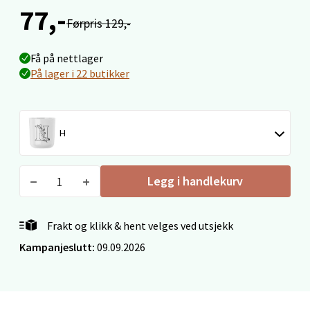
1 i butikk
77,-
Førpris 129,-
Velg
Få på nettlager
På lager i 22 butikker
Ålesund - Thon Senter Moa
H
Langelandsvegen 25, 6010 Ålesund
Åpent i dag 10-18
Legg i handlekurv
16 i butikk
Velg
Frakt og klikk & hent velges ved utsjekk
Kampanjeslutt:
09.09.2026
Molde - Moldetorget