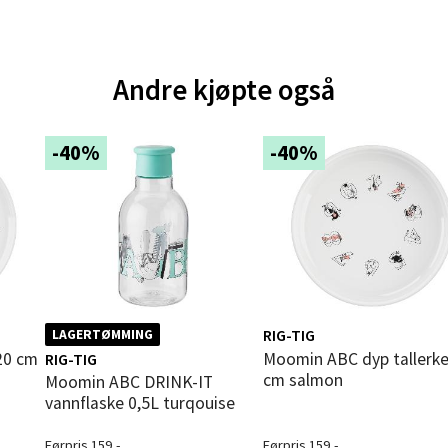
andsvegen 25, 6010 Ålesund
 dag 10-20
V
tikk
Andre kjøpte også
e - Moldetorget
-40%
-40%
 1, 6413 Molde
 dag 10-20
V
tikk
ik - Thon Senter Malmporten
RIG-TIG
LAGERTØMMING
Moomin ABC dyp tallerken 15
RIG-TIG
gata 1, 8514 Narvik
cm salmon
Moomin ABC DRINK-IT
 dag 10-20
vannflaske 0,5L turqouise
V
tikk
Førpris 159,-
Førpris 159,-