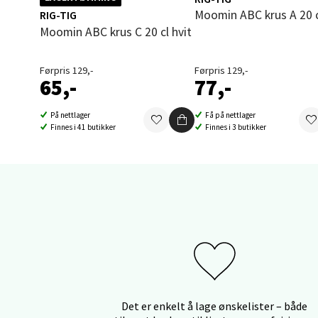
Thon S
Moomin ABC krus A 20 c
RIG-TIG
Åpent i
Moomin ABC krus C 20 cl hvit
6 i bu
Førpris 129,-
Førpris 129,-
65,-
77,-
Sand
På nettlager
Få på nettlager
Finnes i 41 butikker
Finnes i 3 butikker
Brodtk
Åpent i
0 i bu
Berg
Sartor
Åpent i
Det er enkelt å lage ønskelister – både
3 i bu