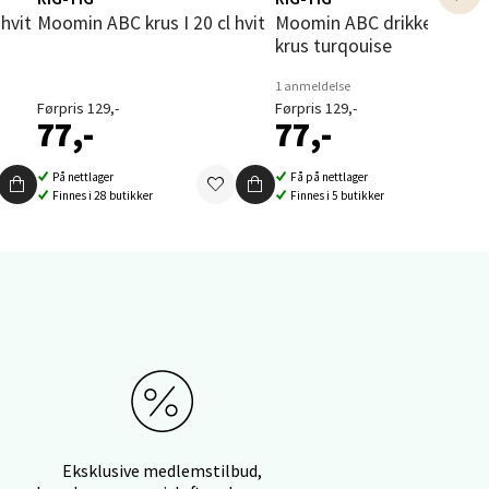
 hvit
Moomin ABC krus I 20 cl hvit
Moomin ABC drikke lokk til
krus turqouise
elg
1 anmeldelse
Førpris 129,-
Førpris 129,-
77,-
77,-
På nettlager
Få på nettlager
Finnes i 28 butikker
Finnes i 5 butikker
elg
elg
Eksklusive medlemstilbud,