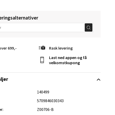
elg
eringsalternativer
over 699,-
Rask levering
Vel
g
Last ned appen og få
velkomstkupong
ljer
140499
5709846030343
elg
r:
Z00706-B