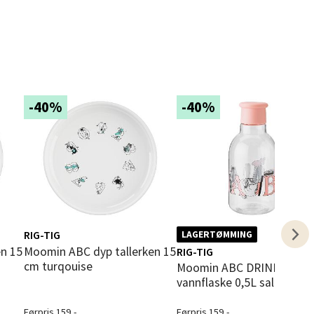
elg
-40%
-40%
elg
RIG-TIG
LAGERTØMMING
Moomin ABC dyp tallerken 15
RIG-TIG
cm turqouise
Moomin ABC DRINK-IT
vannflaske 0,5L salmon
elg
Førpris 159,-
Førpris 159,-