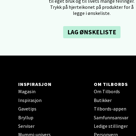
til eget bruk og til livets mange feiringer.
Trykk på hjerteikonet på produkter for å
legge i ønskeliste.
Tron
LAG ØNSKELISTE
Falken
Åpent i
2 i bu
Ski 
INSPIRASJON
OM TILBORDS
Ski Sto
Magasin
Om Tilbords
Åpent i
Inspirasjon
Butikker
3 i bu
Gavetips
Tilbords-appen
Bryllup
Samfunnsansvar
Serviser
Ledige stillinger
Sort
Mummi-univers
Personvern