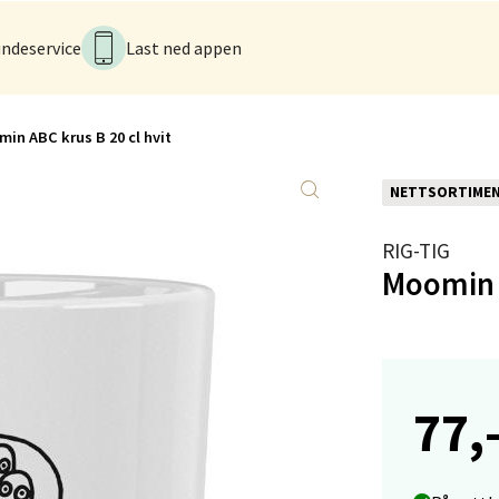
tikk
ndeservice
Last ned appen
anger og Sandnes - Kvadrat
in ABC krus B 20 cl hvit
Stokkavei 1, 4313 Sandnes
 dag 10-21
V
NETTSORTIME
tikk
RIG-TIG
Moomin A
en - Thon Senter Lagunen
veien 1, 5239 Bergen
 dag 10-21
V
77,
tikk