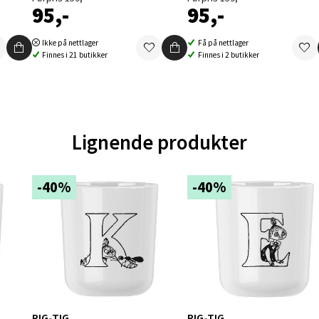
95,-
95,-
en - Oasen Senter
Ikke på nettlager
Få på nettlager
Finnes i 21 butikker
Finnes i 2 butikker
ernadottes vei 52, 5147 Fyllingsdalen
 dag 10-21
V
tikk
Lignende produkter
al - Aunasenteret
-40%
-40%
nteret, Sunndalsvegen 3, 7340 Oppdal
 dag 10-19
V
tikk
nger - Thon Senter Orkanger
RIG-TIG
RIG-TIG