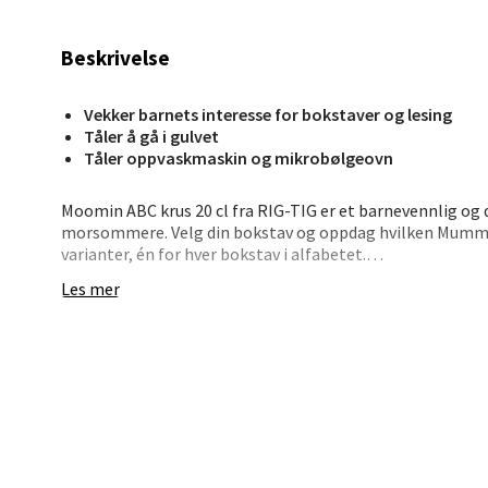
0 i bu
Beskrivelse
Stav
Vekker barnets interesse for bokstaver og lesing
Tåler å gå i gulvet
Madl
Tåler oppvaskmaskin og mikrobølgeovn
Madlak
Moomin ABC krus 20 cl fra RIG-TIG er et barnevennlig og 
Åpent i
morsommere. Velg din bokstav og oppdag hvilken Mummik
varianter, én for hver bokstav i alfabetet.
0 i bu
Les mer
Kruset har en robust utforming og rommer 20 cl – en prak
tåler daglig bruk og rengjøres enkelt i oppvaskmaskin. Fo
Leva
drikkelokk som gjør det lettere å drikke uten søl.
Hva slags drikke passer det til?
Moafjæ
Alt fra varm sjokolade og te til vann og juice.
Åpent i
Er det trygt å bruke for barn?
2 i bu
Ja, det er solid og lett å holde, og kan brukes med drikkel