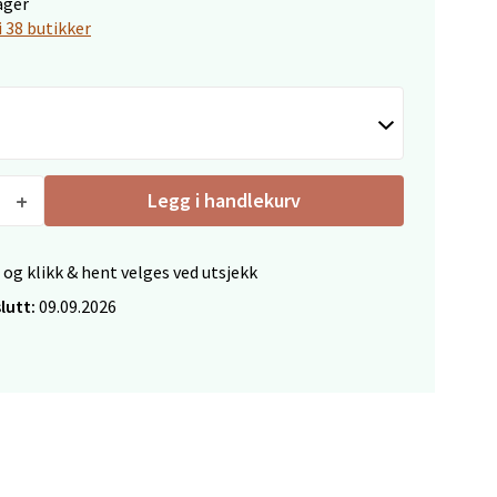
ager
i 38 butikker
elg
Legg i handlekurv
 og klikk & hent velges ved utsjekk
elg
lutt:
09.09.2026