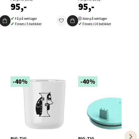
95,-
95,-
Få på nettlager
Ikke på nettlager
Finnes i 5 butikker
Finnes i 14 butikker
elg
-40%
-40%
elg
RIG-TIG
RIG-TIG