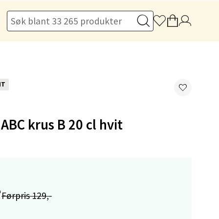
elg
NT
BC krus B 20 cl hvit
elg
-
Førpris 129,-