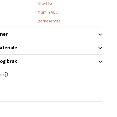
RIG-TIG
Mumin ABC
Barneservise
oner
elg
ateriale
 og bruk
en
elg