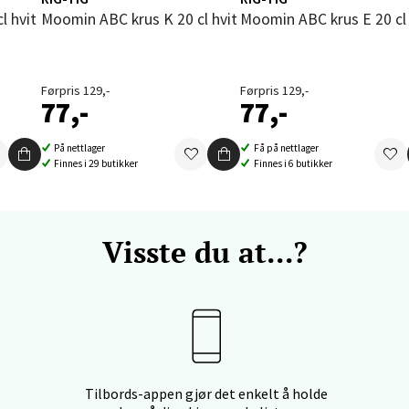
enter Orkanger, Orkdalsveien 113, 7300 Orkanger
l hvit
Moomin ABC krus K 20 cl hvit
Moomin ABC krus E 20 cl
 dag 09-20
V
tikk
Førpris 129,-
Førpris 129,-
77,-
77,-
vika - Thon Senter Sandvika
På nettlager
Få på nettlager
Finnes i 29 butikker
Finnes i 6 butikker
orbsgate 7, 1338 Sandvika
 dag 10-21
V
tikk
Visste du at...?
en - Thon Senter Sartor
vegen 12, 5353 Straume
 dag 10-21
V
Tilbords-appen gjør det enkelt å holde
tikk