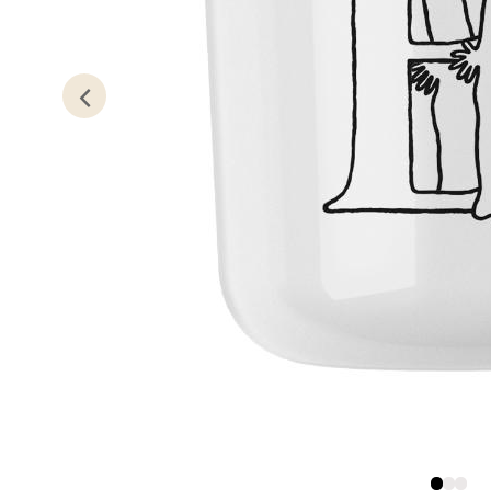
Kris
Lillem
Åpent i
6 i bu
Oslo
Erich 
Åpent i
0 i bu
Bryn
Jupiter
Åpent i