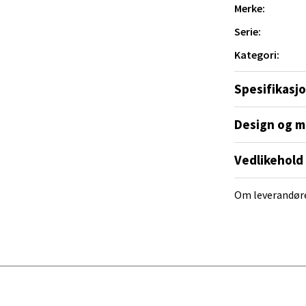
Merke:
al - Alti Mandal
Serie:
Kategori:
yveien 55, 4517 Mandal
 dag 10-20
Spesifikasj
V
tikk
Design og m
 Rana - Thon Senter Mo i Rana
 fest.
Vedlikehold
f Nansensgate 22, 8622 Mo i Rana
Om leverandør
 dag 09-19
V
tikk
und - Thon Senter Moa