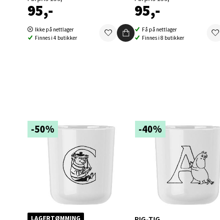
95,-
95,-
Berg
Ikke på nettlager
Få på nettlager
Finnes i 4 butikker
Finnes i 8 butikker
Folke B
Åpent i
1 i bu
Oppd
-50%
-40%
Aunase
Åpent i
0 i bu
Orka
RIG-TIG
LAGERTØMMING