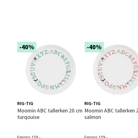
Langel
Åpent i
1 i bu
Mold
-40%
-40%
Torget
Åpent i
0 i bu
Narv
RIG-TIG
RIG-TIG
Moomin ABC tallerken 20 cm
Moomin ABC tallerken 20 cm
Bolags
turqouise
salmon
Åpent i
5 i bu
Førpris 159,-
Førpris 159,-