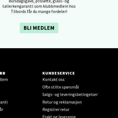
bursdagsgave, prisløfte, glass- og
tallerkengaranti: som klubbmedlem hos
Tilbords får du mange fordeler!
BLI MEDLEM
elg
BB
KUNDESERVICE
dlem
Kontakt oss
elg
Ofte stilte spørsmål
Salgs- og leveringsbetingelser
anti
Retur og reklamasjon
år
Registrer retur
Frakt og leveranse