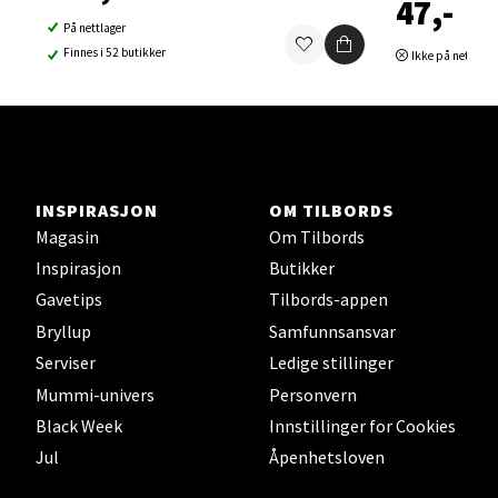
47,-
Åpent i dag 10-21
På nettlager
0 i butikk
Finnes i 52 butikker
Ikke på nettlage
Velg
INSPIRASJON
OM TILBORDS
Sortland - Sortland Storsenter
Magasin
Om Tilbords
Inspirasjon
Butikker
Strangata 26, 8400 Sortland
Åpent i dag 10-19
Gavetips
Tilbords-appen
Bryllup
Samfunnsansvar
0 i butikk
Serviser
Ledige stillinger
Mummi-univers
Personvern
Velg
Black Week
Innstillinger for Cookies
Jul
Åpenhetsloven