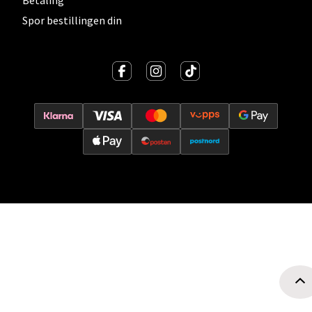
Betaling
Spor bestillingen din
Oslo - Thon Senter Storo
Vitaminveien 7 - 9, 0485 Oslo
Åpent i dag 10-21
0 i butikk
Velg
Lillehammer - Strandtorget
Strandtorget, 2609 Lillehammer
Åpent i dag 09-20
0 i butikk