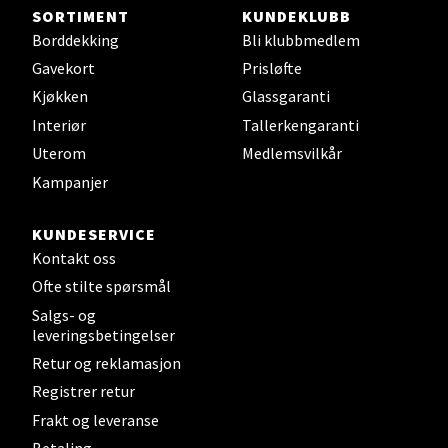
Steinkjer - Thon Senter Steinkjer
SORTIMENT
KUNDEKLUBB
Borddekking
Bli klubbmedlem
Sjøfartsgata 2, 7714 Steinkjer
Gavekort
Prisløfte
Åpent i dag 10-20
Kjøkken
Glassgaranti
0 i butikk
Interiør
Tallerkengaranti
Uterom
Medlemsvilkår
Velg
Kampanjer
KUNDESERVICE
Kontakt oss
Leirvik - Stord
Ofte stilte spørsmål
Torgbakken 2, 5401 Stord
Salgs- og
Åpent i dag 10-17
leveringsbetingelser
Retur og reklamasjon
0 i butikk
Registrer retur
Frakt og leveranse
Velg