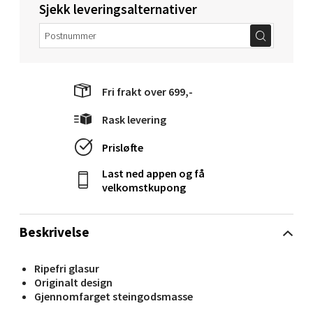
Sjekk leveringsalternativer
Velg
Molde - Moldetorget
Fri frakt over 699,-
Torget 1, 6413 Molde
Rask levering
Åpent i dag 10-20
Prisløfte
0 i butikk
Last ned appen og få
velkomstkupong
Velg
Beskrivelse
Narvik - Thon Senter Malmporten
Ripefri glasur
Originalt design
Gjennomfarget steingodsmasse
Bolagsgata 1, 8514 Narvik
Åpent i dag 10-20