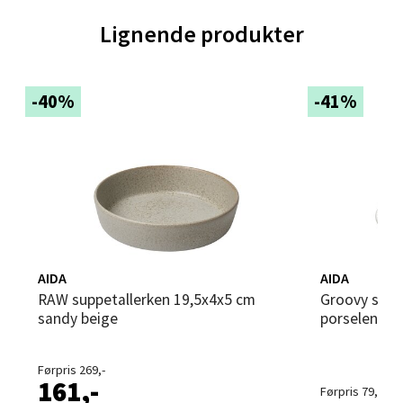
Lignende produkter
Velg
-40%
-41%
Trondheim - Sirkus Shopping
Falkenborgveien 5, 7044 Trondheim
Åpent i dag 09-21
0 i butikk
Velg
AIDA
AIDA
RAW suppetallerken 19,5x4x5 cm
Groovy suppetallerken 22 cm hvitt
sandy beige
porselen
Ski - Thon Senter Ski
Førpris 269,-
161,-
Førpris 79,-
Ski Storsenter, Jernbanesvingen 6, 1400 Ski