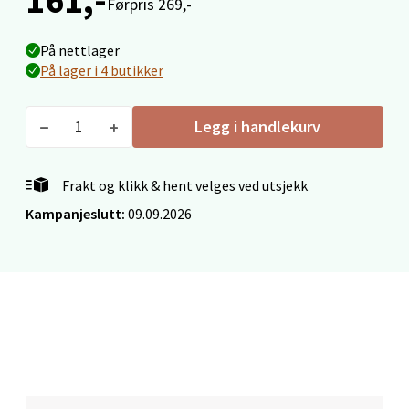
Førpris 269,-
På nettlager
Mo i Rana - Thon Senter Mo i Rana
På lager i 4 butikker
Fridtjof Nansensgate 22, 8622 Mo i Rana
Åpent i dag 09-19
Legg i handlekurv
0 i butikk
Frakt og klikk & hent velges ved utsjekk
Velg
Kampanjeslutt:
09.09.2026
Ålesund - Thon Senter Moa
Langelandsvegen 25, 6010 Ålesund
Åpent i dag 10-20
0 i butikk