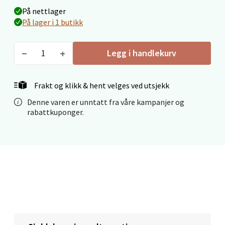
På nettlager
På lager i 1 butikk
Mo i Rana - Thon Senter Mo i Rana
Legg i handlekurv
Fridtjof Nansensgate 22, 8622 Mo i Rana
Åpent i dag 09-19
Frakt og klikk & hent velges ved utsjekk
0 i butikk
Denne varen er unntatt fra våre kampanjer og
rabattkuponger.
Velg
Ålesund - Thon Senter Moa
Langelandsvegen 25, 6010 Ålesund
Åpent i dag 10-20
0 i butikk