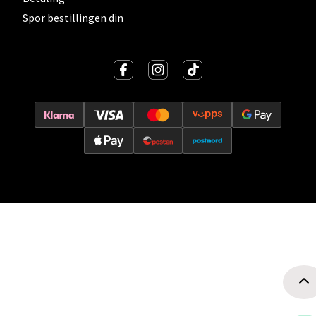
Spor bestillingen din
Oslo - Thon Senter Storo
Vitaminveien 7 - 9, 0485 Oslo
Åpent i dag 10-21
0 i butikk
Velg
Lillehammer - Strandtorget
Strandtorget, 2609 Lillehammer
Åpent i dag 09-20
0 i butikk