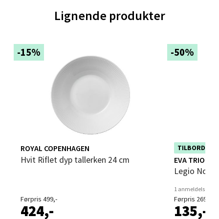
Lignende produkter
Velg
-15%
-50%
Trondheim - Sirkus Shopping
Falkenborgveien 5, 7044 Trondheim
Åpent i dag 09-21
0 i butikk
Velg
ROYAL COPENHAGEN
Dette produktet e
TILBORDS 50
deg av rabatten i
Hvit Riflet dyp tallerken 24 cm
EVA TRIO
Legio Nova 
1 anmeldelse
Ski - Thon Senter Ski
Førpris 499,-
Førpris 269,-
424,-
135,-
Ski Storsenter, Jernbanesvingen 6, 1400 Ski