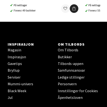
Åpent i dag 10-21
På nettlager
På nettlager
Finnes i 49 butikker
Finnes i 55 buti
0 i butikk
Velg
INSPIRASJON
OM TILBORDS
Sortland - Sortland Storsenter
Magasin
Om Tilbords
Inspirasjon
Butikker
Strangata 26, 8400 Sortland
Gavetips
Tilbords-appen
Åpent i dag 10-19
Bryllup
Samfunnsansvar
0 i butikk
Serviser
Ledige stillinger
Mummi-univers
Personvern
Velg
Black Week
Innstillinger for Cookies
Jul
Åpenhetsloven