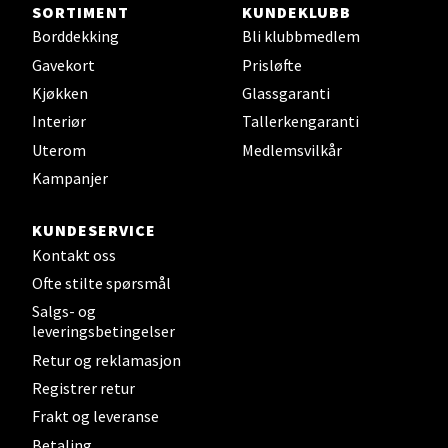
Steinkjer - Thon Senter Steinkjer
SORTIMENT
KUNDEKLUBB
Borddekking
Bli klubbmedlem
Sjøfartsgata 2, 7714 Steinkjer
Gavekort
Prisløfte
Åpent i dag 10-20
Kjøkken
Glassgaranti
0 i butikk
Interiør
Tallerkengaranti
Uterom
Medlemsvilkår
Velg
Kampanjer
KUNDESERVICE
Kontakt oss
Leirvik - Stord
Ofte stilte spørsmål
Salgs- og
Torgbakken 2, 5401 Stord
leveringsbetingelser
Åpent i dag 10-17
Retur og reklamasjon
0 i butikk
Registrer retur
Frakt og leveranse
Velg
Betaling