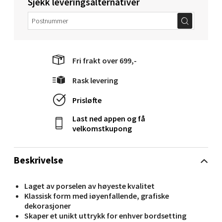
Sjekk leveringsalternativer
Velg
Fri frakt over 699,-
Molde - Moldetorget
Rask levering
Torget 1, 6413 Molde
Åpent i dag 10-20
Prisløfte
0 i butikk
Last ned appen og få
velkomstkupong
Velg
Beskrivelse
Laget av porselen av høyeste kvalitet
Narvik - Thon Senter Malmporten
Klassisk form med iøyenfallende, grafiske
dekorasjoner
Bolagsgata 1, 8514 Narvik
Skaper et unikt uttrykk for enhver bordsetting