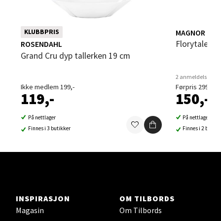
0 i butikk
MAGNOR
KLUBBPRIS
Velg
Florytale d
ROSENDAHL
Grand Cru dyp tallerken 19 cm
2 anmeldelser
Ikke medlem 199,-
Førpris 299,-
Steinkjer - Thon Senter Steinkjer
119,-
150,-
Sjøfartsgata 2, 7714 Steinkjer
På nettlager
På nettlager
Åpent i dag 10-20
Finnes i 3 butikker
Finnes i 2 butikk
0 i butikk
Velg
INSPIRASJON
OM TILBORDS
Magasin
Om Tilbords
Leirvik - Stord