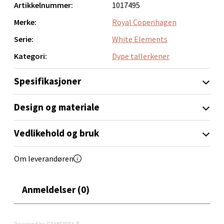
Artikkelnummer:
1017495
Thon Senter Orkanger, Orkdalsveien 113, 7300
Orkanger
Merke:
Royal Copenhagen
Åpent i dag 09-20
Serie:
White Elements
0 i butikk
Kategori:
Dype tallerkener
Velg
Spesifikasjoner
Design og materiale
Sandvika - Thon Senter Sandvika
Vedlikehold og bruk
Brodtkorbsgate 7, 1338 Sandvika
Om leverandøren
Åpent i dag 10-21
0 i butikk
Anmeldelser (0)
Velg
Powered by GAMIFIERA.®