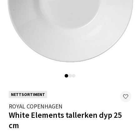
Skarvøyveien 55, 4517 Mandal
Åpent i dag 10-20
0 i butikk
Velg
Mo i Rana - Thon Senter Mo i Rana
Fridtjof Nansensgate 22, 8622 Mo i Rana
NETTSORTIMENT
Åpent i dag 09-19
ROYAL COPENHAGEN
0 i butikk
White Elements tallerken dyp 25
Velg
cm