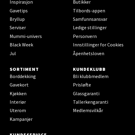
Inspirasjon
Butikker
Gavetips
Tilbords-appen
Torgbakken 2, 5401 Stord
Åpent i dag 10-17
Bryllup
Samfunnsansvar
Serviser
Ledige stillinger
0 i butikk
Mummi-univers
Personvern
Velg
Black Week
Innstillinger for Cookies
Jul
Åpenhetsloven
SORTIMENT
KUNDEKLUBB
Oslo - Thon Senter Storo
Borddekking
Bli klubbmedlem
Gavekort
Prisløfte
Vitaminveien 7 - 9, 0485 Oslo
Kjøkken
Glassgaranti
Åpent i dag 10-21
Interiør
Tallerkengaranti
0 i butikk
Uterom
Medlemsvilkår
Kampanjer
Velg
KUNDESERVICE