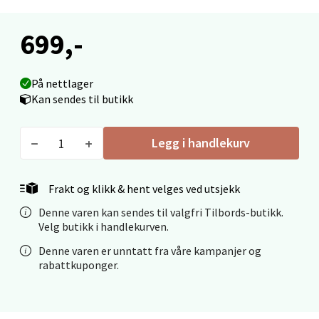
Ålesund - Thon Senter Moa
699,-
Langelandsvegen 25, 6010 Ålesund
Åpent i dag 10-20
På nettlager
Kan sendes til butikk
0 i butikk
Legg i handlekurv
Velg
Frakt og klikk & hent velges ved utsjekk
Molde - Moldetorget
Denne varen kan sendes til valgfri Tilbords-butikk.
Velg butikk i handlekurven.
Torget 1, 6413 Molde
Denne varen er unntatt fra våre kampanjer og
Åpent i dag 10-20
rabattkuponger.
0 i butikk