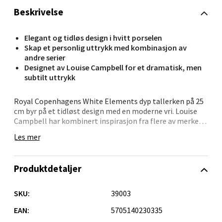
0 i butikk
Beskrivelse
Velg
Elegant og tidløs design i hvitt porselen
Skap et personlig uttrykk med kombinasjon av
andre serier
Designet av Louise Campbell for et dramatisk, men
subtilt uttrykk
Oppdal - Aunasenteret
Royal Copenhagens White Elements dyp tallerken på 25
Aunasenteret, Sunndalsvegen 3, 7340 Oppdal
cm byr på et tidløst design med en moderne vri. Louise
Åpent i dag 10-19
Campbell har kombinert inspirasjon fra flere av merkets
historiske serier, og skapt en kolleksjon som forener det
0 i butikk
Les mer
klassiske med det nyskapende. Den hvite glasuren og de
intrikate detaljene gir et sofistikert uttrykk – perfekt for
stilrene serveringer.
Velg
Produktdetaljer
Tallerkenens dype form gjør den ideell til varme retter
som supper, gryter og nudelretter. Den står støtt alene i
SKU:
39003
en minimalistisk borddekking, men åpner også for
Orkanger - Thon Senter Orkanger
kreative kombinasjoner med Multicoloured Elements og
EAN:
5705140230335
Blue Elements for mer kontrast og farge.