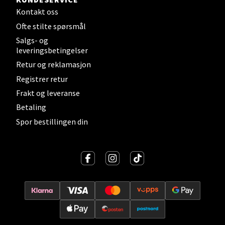
Kontakt oss
Lillehammer - Strandtorget
Ofte stilte spørsmål
Salgs- og
Strandtorget, 2609 Lillehammer
leveringsbetingelser
Åpent i dag 09-20
Retur og reklamasjon
0 i butikk
Registrer retur
Frakt og leveranse
Velg
Betaling
Spor bestillingen din
Strømmen - Thon Senter Strømmen
Støperivn. 5, 2010 Strømmen
Åpent i dag 10-21
0 i butikk