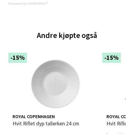
Powered by GAMIFIERA.®
0 i butikk
Velg
Andre kjøpte også
Oslo - Thon Senter Storo
-15%
-15%
Vitaminveien 7 - 9, 0485 Oslo
Åpent i dag 10-21
0 i butikk
Velg
ROYAL COPENHAGEN
ROYAL COPE
Hvit Riflet dyp tallerken 24 cm
Hvit Riflet 
Lillehammer - Strandtorget