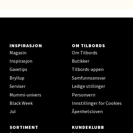
12 i butikk
Velg
INSPIRASJON
OM TILBORDS
Kristiansand - Thon
Magasin
Om Tilbords
Sørlandssenteret
Inspirasjon
Butikker
Gavetips
Tilbords-appen
Barstølveien 31, 4636 Kristiansand
Bryllup
Samfunnsansvar
Åpent i dag 10-21
Serviser
Ledige stillinger
7 i butikk
Mummi-univers
Personvern
Black Week
Innstillinger for Cookies
Velg
Jul
Åpenhetsloven
SORTIMENT
KUNDEKLUBB