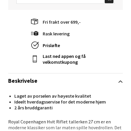
41 i butikk
Fri frakt over 699,-
Velg
Rask levering
Prisløfte
Sandvika - Thon Senter Sandvika
Last ned appen og få
velkomstkupong
Brodtkorbsgate 7, 1338 Sandvika
Åpent i dag 10-21
Beskrivelse
13 i butikk
Laget av porselen av høyeste kvalitet
Velg
Ideelt hverdagsservise for det moderne hjem
2 års bruddgaranti
Royal Copenhagen Hvit Riflet tallerken 27 cm er en
Bergen - Thon Senter Sartor
moderne klassiker som lar maten spille hovedrollen. Det