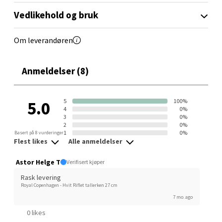
Vedlikehold og bruk
Ski - Thon Senter Ski
Om leverandøren
Ski Storsenter, Jernbanesvingen 6, 1400 Ski
Åpent i dag 10-21
Anmeldelser (8)
3 i butikk
Velg
5
100%
5.0
4
0%
3
0%
2
0%
1
0%
Basert på 8 vurderinger
Flest likes
Alle anmeldelser
Sortland - Sortland Storsenter
Astor Helge T
Verifisert kjøper
Strangata 26, 8400 Sortland
Rask levering
Åpent i dag 10-19
Royal Copenhagen - Hvit Riflet tallerken 27 cm
7 mo. ago
9 i butikk
0 likes