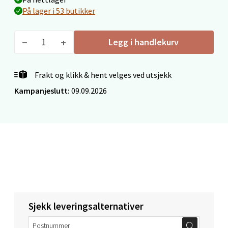
På lager i 53 butikker
Legg i handlekurv
Oppdal - Aunasenteret
Aunasenteret, Sunndalsvegen 3, 7340 Oppdal
Frakt og klikk & hent velges ved utsjekk
Åpent i dag 10-19
Kampanjeslutt:
09.09.2026
9 i butikk
Velg
Orkanger - Thon Senter Orkanger
Thon Senter Orkanger, Orkdalsveien 113, 7300
Sjekk leveringsalternativer
Orkanger
Åpent i dag 09-20