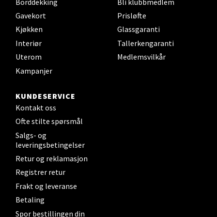
Borddekking
Bli klubbmedlem
Fredrikstad - Torvbyen
Gavekort
Prisløfte
Brochsgate 8, 1607 Fredrikstad
Kjøkken
Glassgaranti
Åpent i dag 10-20
Interiør
Tallerkengaranti
32 i butikk
Uterom
Medlemsvilkår
Kampanjer
Velg
KUNDESERVICE
Kontakt oss
Ofte stilte spørsmål
Lørenskog - Thon Senter Triaden
Salgs- og
leveringsbetingelser
Gamleveien 88, 1461 Lørenskog
Retur og reklamasjon
Åpent i dag 10-21
Registrer retur
8 i butikk
Frakt og leveranse
Betaling
Velg
Spor bestillingen din