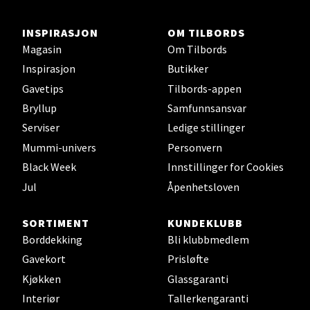
INSPIRASJON
OM TILBORDS
Stavanger og Sandnes -
Magasin
Om Tilbords
Herbarium
Inspirasjon
Butikker
Gavetips
Tilbords-appen
Lars Hertervigs gate 6, 4005 Stavanger
Bryllup
Samfunnsansvar
Åpent i dag 10-20
Serviser
Ledige stillinger
Mummi-univers
Personvern
Velg
Black Week
Innstillinger for Cookies
Jul
Åpenhetsloven
SORTIMENT
KUNDEKLUBB
Bergen - Horisont
Borddekking
Bli klubbmedlem
Gavekort
Prisløfte
Myrdalsvegen 2, 5130 Nyborg
Åpent i dag 10-21
Kjøkken
Glassgaranti
Interiør
Tallerkengaranti