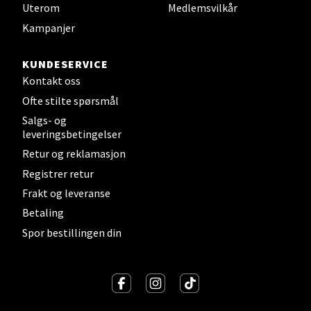
Uterom
Medlemsvilkår
Velg
Kampanjer
KUNDESERVICE
Kontakt oss
Sandefjord - Hvaltorvet
Ofte stilte spørsmål
Torget 7, 3210 Sandefjord
Salgs- og
Åpent i dag 10-20
leveringsbetingelser
Retur og reklamasjon
Registrer retur
Velg
Frakt og leveranse
Betaling
Spor bestillingen din
Tromsø - Jekta Storsenter
Karlsøyveien 12, 9015 Tromsø
Åpent i dag 10-21