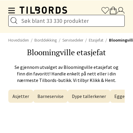
Hopp til hovedinnholdet
Naustdalsveien 4, 6800 Førde
Åpent i dag 10-20
Velg
Hovedsiden
Borddekking
Servisedeler
Etasjefat
Bloomingvill
Bloomingville
etasjefat
Se gjennom utvalget av
Bloomingville
etasjefat og
Bergen - Galleriet
finn din favoritt! Handle enkelt på nett eller i din
nærmeste Tilbords-butikk. Vi tilbyr Klikk & Hent.
Torgalmenningen 8, 5014 Bergen
Åpent i dag 09-21
Asjetter
Barneservise
Dype tallerkener
Eggegla
Velg