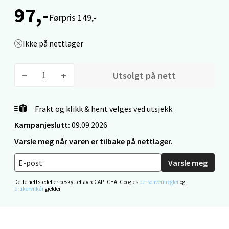
Åpent i dag 10-20
97,-
Førpris 149,-
0 i butikk
Ikke på nettlager
Velg
Utsolgt på nett
Mo i Rana - Thon Senter Mo i Rana
Frakt og klikk & hent velges ved utsjekk
Fridtjof Nansensgate 22, 8622 Mo i Rana
Kampanjeslutt:
09.09.2026
Åpent i dag 09-19
Varsle meg når varen er tilbake på nettlager.
0 i butikk
Varsle meg
Velg
Dette nettstedet er beskyttet av reCAPTCHA. Googles
personvernregler
og
brukervilkår
gjelder.
Ålesund - Thon Senter Moa