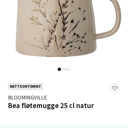
Velg
Levanger - Magneten
Moafjæra 14, 7606 Levanger
Åpent i dag 10-20
0 i butikk
Velg
NETTSORTIMENT
BLOOMINGVILLE
Bea fløtemugge 25 cl natur
Mandal - Alti Mandal
Skarvøyveien 55, 4517 Mandal