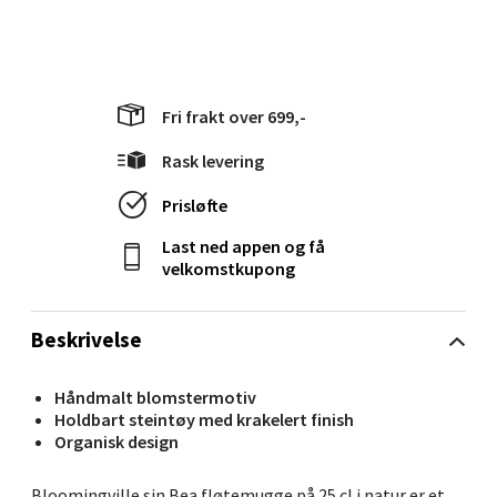
Langelandsvegen 25, 6010 Ålesund
Åpent i dag 10-20
0 i butikk
Fri frakt over 699,-
Rask levering
Velg
Prisløfte
Last ned appen og få
velkomstkupong
Molde - Moldetorget
Torget 1, 6413 Molde
Beskrivelse
Åpent i dag 10-20
0 i butikk
Håndmalt blomstermotiv
Holdbart steintøy med krakelert finish
Organisk design
Velg
Bloomingville sin Bea fløtemugge på 25 cl i natur er et