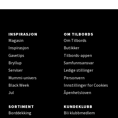
Ski - Thon Senter Ski
Ski Storsenter, Jernbanesvingen 6, 1400 Ski
INSPIRASJON
OM TILBORDS
Åpent i dag 10-21
Magasin
Om Tilbords
0 i butikk
Inspirasjon
Butikker
Gavetips
Tilbords-appen
Velg
Bryllup
Samfunnsansvar
Serviser
Ledige stillinger
Mummi-univers
Personvern
Black Week
Innstillinger for Cookies
Sortland - Sortland Storsenter
Jul
Åpenhetsloven
Strangata 26, 8400 Sortland
Åpent i dag 10-19
SORTIMENT
KUNDEKLUBB
Borddekking
Bli klubbmedlem
0 i butikk