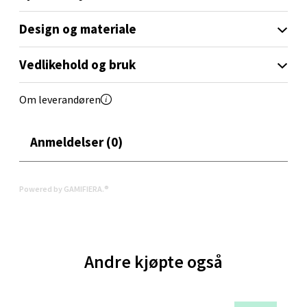
Velg
Design og materiale
Vedlikehold og bruk
Oppdal - Aunasenteret
Om leverandøren
Aunasenteret, Sunndalsvegen 3, 7340 Oppdal
Åpent i dag 10-19
Anmeldelser (0)
0 i butikk
Powered by GAMIFIERA.®
Velg
Orkanger - Thon Senter Orkanger
Andre kjøpte også
Thon Senter Orkanger, Orkdalsveien 113, 7300
Orkanger