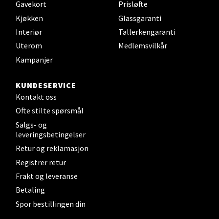
Gavekort
Prisløfte
Kjøkken
Glassgaranti
Velg
Interiør
Tallerkengaranti
Uterom
Medlemsvilkår
Kampanjer
Steinkjer - Thon Senter Steinkjer
KUNDESERVICE
Sjøfartsgata 2, 7714 Steinkjer
Kontakt oss
Åpent i dag 10-20
Ofte stilte spørsmål
0 i butikk
Salgs- og
leveringsbetingelser
Velg
Retur og reklamasjon
Registrer retur
Frakt og leveranse
Leirvik - Stord
Betaling
Spor bestillingen din
Torgbakken 2, 5401 Stord