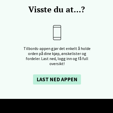
 dag 10-20
V
Visste du at...?
en - Horisont
svegen 2, 5130 Nyborg
 dag 10-21
V
Tilbords-appen gjør det enkelt å holde
orden på dine kjøp, ønskelister og
fordeler. Last ned, logg inn og få full
oversikt!
efjord - Hvaltorvet
LAST NED APPEN
7, 3210 Sandefjord
 dag 10-20
V