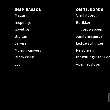
Trom
INSPIRASJON
OM TILBORDS
Karlsø
Magasin
Om Tilbords
Åpent i
Inspirasjon
Butikker
Gavetips
Tilbords-appen
Bryllup
Samfunnsansvar
Hars
Serviser
Ledige stillinger
Mummi-univers
Personvern
Skillev
Black Week
Innstillinger for Co
Åpent i
Jul
Åpenhetsloven
Karm
Austbø
Åpnings