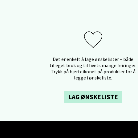
Åpent i
Berg
Myrdal
Åpent i
Det er enkelt å lage ønskelister – både
til eget bruk og til livets mange feiringer.
Trykk på hjerteikonet på produkter for å
legge i ønskeliste.
Sand
LAG ØNSKELISTE
Torget 
Åpent i