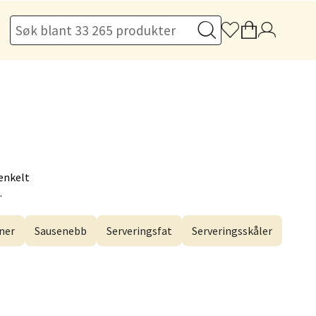
elg
elg
enkelt
.
ner
Sausenebb
Serveringsfat
Serveringsskåler
elg