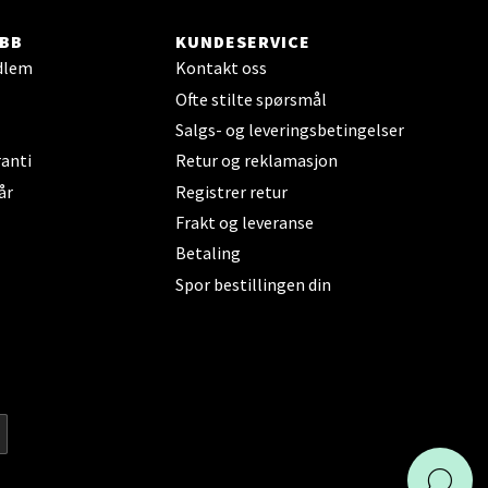
BB
KUNDESERVICE
dlem
Kontakt oss
elg
Ofte stilte spørsmål
Salgs- og leveringsbetingelser
anti
Retur og reklamasjon
år
Registrer retur
Frakt og leveranse
Betaling
elg
Spor bestillingen din
elg
KAI