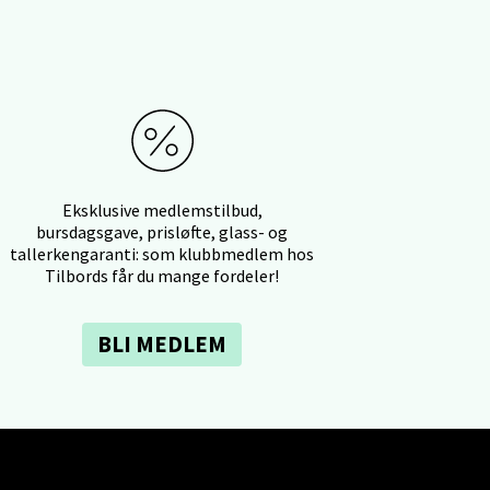
elg
elg
Eksklusive medlemstilbud,
bursdagsgave, prisløfte, glass- og
tallerkengaranti: som klubbmedlem hos
Tilbords får du mange fordeler!
BLI MEDLEM
elg