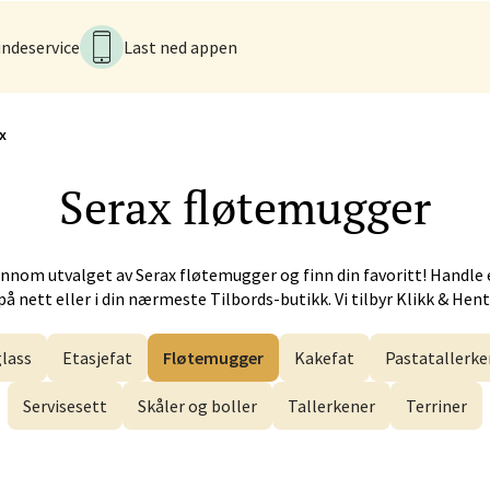
tiansund - Futura
ndeservice
Last ned appen
iveien 17, 6517 Kristiansund
tider ikke tilgjengelig
V
x
Serax
fløtemugger
 - Alti Førde
alsveien 4, 6800 Førde
 dag 10-20
V
ennom utvalget av
Serax
fløtemugger og finn din favoritt! Handle 
på nett eller i din nærmeste Tilbords-butikk. Vi tilbyr Klikk & Hent
lass
Etasjefat
Fløtemugger
Kakefat
Pastatallerke
n - Galleriet
Servisesett
Skåler og boller
Tallerkener
Terriner
menningen 8, 5014 Bergen
 dag 09-21
V